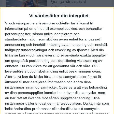
Fyra nya världsrekord
18 feb 2025
Vi värdesätter din integritet
Vi och våra partners levenrorer och/eller får åtkomst till
Stockholms Brantaste är tillbaka –
information på en enhet, till exempel cookies, och behandlar
Marathongruppen tar över
personuppgifter, såsom unika identifierare och
backloppet
standardinformation som skickas av en enhet for anpassad
18 feb 2025
annonsering och innehåll, mätning av annonsering och innehåll,
målgruppsundersokningar och utveckling av tjänster.
Med din
tillåtelse kan vi och våra leverantörer använda exakta uppgifter
Väg eller stig – vad säger din
om geografisk positionering och identifiering via skanning av
löparsjäl?
enheten. Du kan klicka för att godkänna vår och våra 1733
12 feb 2025
leverantörers uppgiftsbehandling enligt beskrivningen ovan.
Alternativt kan du klicka för att neka samtycke eller för att få
åtkomst till mer detaljerad information och ändra dina
inställningar innan du samtycker.
Observera att viss behandling
av dina personuppgifter kanske inte kräver ditt samtycke, men
C-vitamin till frukost!
du har rätt att invända mot sådan uppgiftsbehandling. Dina
12 feb 2025
inställningar gäller endast den här webbplatsen. Du kan när som
helst ändra dina preferenser eller dra tillbaka ditt samtycke