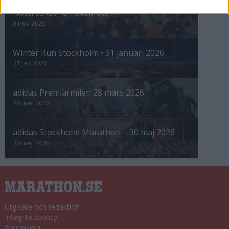
Höstrusket • 8 november
8 nov 2025
Winter Run Stockholm • 31 januari 2026
31 jan 2026
adidas Premiärmilen 28 mars 2026
28 mar 2026
adidas Stockholm Marathon – 30 maj 2026
30 maj 2026
Utgivare och redaktion
Integritetspolicy
Annonsera