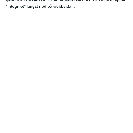
genom att gå tillbaka till denna webbplats och klicka på knappen
"Integritet" längst ned på webbsidan.
Spring långt i fjällen - en
annorlunda utmaning
2 feb 2025
10 tips när motivationen tryter
29 jan 2025
adidas Stockholm Halvmarathon -
ett lopp med snart 100-åriga anor
29 jan 2025
Friidrottsgalans hederspris till
marans skapare
22 jan 2025