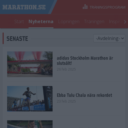
TRÄNINGSPROGRAM
Start
Nyheterna
Löpningen
Träningen
Inspirati
SENASTE
adidas Stockholm Marathon är
slutsålt!
26 feb 2025
Ebba Tulu Chala nära rekordet
23 feb 2025