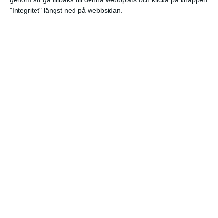
genom att gå tillbaka till denna webbplats och klicka på knappen
"Integritet" längst ned på webbsidan.
Spring långt i fjällen - en
annorlunda utmaning
2 feb 2025
10 tips när motivationen tryter
29 jan 2025
adidas Stockholm Halvmarathon -
ett lopp med snart 100-åriga anor
29 jan 2025
Friidrottsgalans hederspris till
marans skapare
22 jan 2025