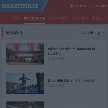
TRÄNINGSPROGRAM
Start
Nyheterna
Löpningen
Träningen
Inspirati
SENASTE
adidas Stockholm Marathon är
slutsålt!
26 feb 2025
Ebba Tulu Chala nära rekordet
23 feb 2025