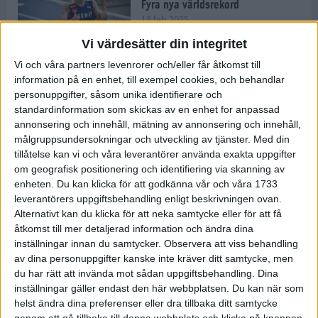
Fyra nya världsrekord
18 feb 2025
Vi värdesätter din integritet
Vi och våra partners levenrorer och/eller får åtkomst till
Stockholms Brantaste är tillbaka –
information på en enhet, till exempel cookies, och behandlar
Marathongruppen tar över
personuppgifter, såsom unika identifierare och
backloppet
standardinformation som skickas av en enhet for anpassad
18 feb 2025
annonsering och innehåll, mätning av annonsering och innehåll,
målgruppsundersokningar och utveckling av tjänster.
Med din
tillåtelse kan vi och våra leverantörer använda exakta uppgifter
Väg eller stig – vad säger din
om geografisk positionering och identifiering via skanning av
löparsjäl?
enheten. Du kan klicka för att godkänna vår och våra 1733
12 feb 2025
leverantörers uppgiftsbehandling enligt beskrivningen ovan.
Alternativt kan du klicka för att neka samtycke eller för att få
åtkomst till mer detaljerad information och ändra dina
inställningar innan du samtycker.
Observera att viss behandling
av dina personuppgifter kanske inte kräver ditt samtycke, men
C-vitamin till frukost!
du har rätt att invända mot sådan uppgiftsbehandling. Dina
12 feb 2025
inställningar gäller endast den här webbplatsen. Du kan när som
helst ändra dina preferenser eller dra tillbaka ditt samtycke