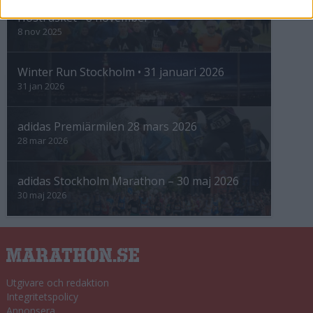
Höstrusket • 8 november
8 nov 2025
Winter Run Stockholm • 31 januari 2026
31 jan 2026
adidas Premiärmilen 28 mars 2026
28 mar 2026
adidas Stockholm Marathon – 30 maj 2026
30 maj 2026
Utgivare och redaktion
Integritetspolicy
Annonsera