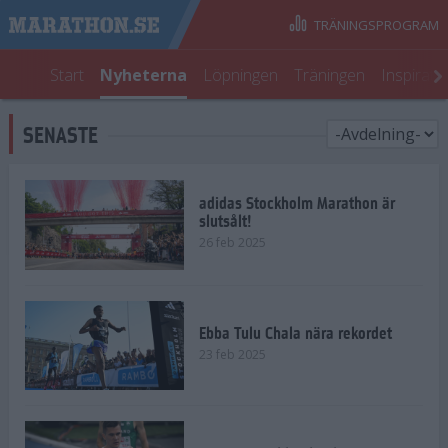
TRÄNINGSPROGRAM
Start
Nyheterna
Löpningen
Träningen
Inspirati
SENASTE
adidas Stockholm Marathon är
slutsålt!
26 feb 2025
Ebba Tulu Chala nära rekordet
23 feb 2025