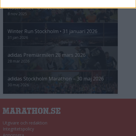
Höstrusket • 8 november
8 nov 2025
Winter Run Stockholm • 31 januari 2026
31 jan 2026
adidas Premiärmilen 28 mars 2026
28 mar 2026
adidas Stockholm Marathon – 30 maj 2026
30 maj 2026
Utgivare och redaktion
Integritetspolicy
Annonsera