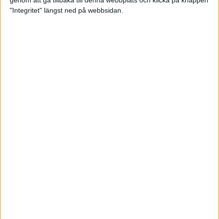
genom att gå tillbaka till denna webbplats och klicka på knappen
"Integritet" längst ned på webbsidan.
Spring långt i fjällen - en
annorlunda utmaning
2 feb 2025
10 tips när motivationen tryter
29 jan 2025
adidas Stockholm Halvmarathon -
ett lopp med snart 100-åriga anor
29 jan 2025
Friidrottsgalans hederspris till
marans skapare
22 jan 2025