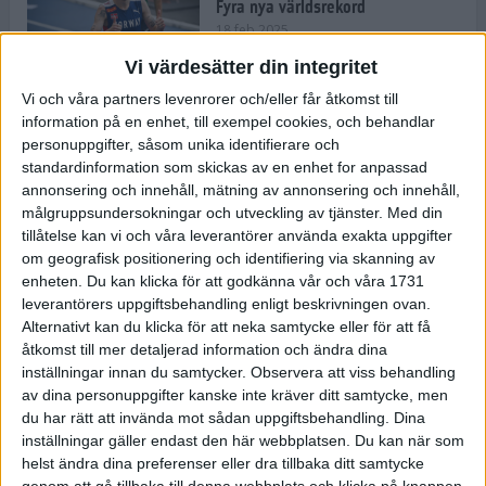
Fyra nya världsrekord
18 feb 2025
Vi värdesätter din integritet
Vi och våra partners levenrorer och/eller får åtkomst till
Stockholms Brantaste är tillbaka –
information på en enhet, till exempel cookies, och behandlar
Marathongruppen tar över
personuppgifter, såsom unika identifierare och
backloppet
standardinformation som skickas av en enhet for anpassad
18 feb 2025
annonsering och innehåll, mätning av annonsering och innehåll,
målgruppsundersokningar och utveckling av tjänster.
Med din
tillåtelse kan vi och våra leverantörer använda exakta uppgifter
Väg eller stig – vad säger din
om geografisk positionering och identifiering via skanning av
löparsjäl?
enheten. Du kan klicka för att godkänna vår och våra 1731
12 feb 2025
leverantörers uppgiftsbehandling enligt beskrivningen ovan.
Alternativt kan du klicka för att neka samtycke eller för att få
åtkomst till mer detaljerad information och ändra dina
inställningar innan du samtycker.
Observera att viss behandling
av dina personuppgifter kanske inte kräver ditt samtycke, men
C-vitamin till frukost!
du har rätt att invända mot sådan uppgiftsbehandling. Dina
12 feb 2025
inställningar gäller endast den här webbplatsen. Du kan när som
helst ändra dina preferenser eller dra tillbaka ditt samtycke