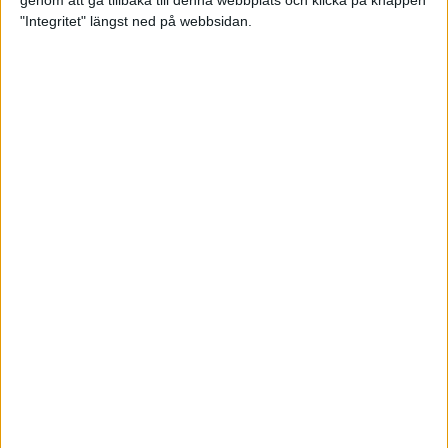
genom att gå tillbaka till denna webbplats och klicka på knappen
"Integritet" längst ned på webbsidan.
Spring långt i fjällen - en
annorlunda utmaning
2 feb 2025
10 tips när motivationen tryter
29 jan 2025
adidas Stockholm Halvmarathon -
ett lopp med snart 100-åriga anor
29 jan 2025
Friidrottsgalans hederspris till
marans skapare
22 jan 2025