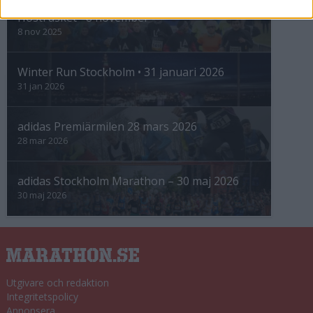
Höstrusket • 8 november
8 nov 2025
Winter Run Stockholm • 31 januari 2026
31 jan 2026
adidas Premiärmilen 28 mars 2026
28 mar 2026
adidas Stockholm Marathon – 30 maj 2026
30 maj 2026
Utgivare och redaktion
Integritetspolicy
Annonsera