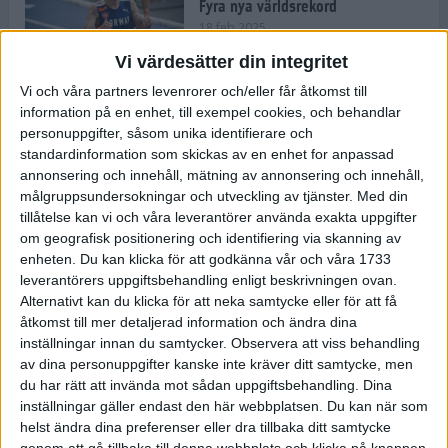
Fyra nya världsrekord
18 feb 2025
Vi värdesätter din integritet
Vi och våra partners levenrorer och/eller får åtkomst till
Stockholms Brantaste är tillbaka –
information på en enhet, till exempel cookies, och behandlar
Marathongruppen tar över
personuppgifter, såsom unika identifierare och
backloppet
standardinformation som skickas av en enhet for anpassad
18 feb 2025
annonsering och innehåll, mätning av annonsering och innehåll,
målgruppsundersokningar och utveckling av tjänster.
Med din
tillåtelse kan vi och våra leverantörer använda exakta uppgifter
Väg eller stig – vad säger din
om geografisk positionering och identifiering via skanning av
löparsjäl?
enheten. Du kan klicka för att godkänna vår och våra 1733
12 feb 2025
leverantörers uppgiftsbehandling enligt beskrivningen ovan.
Alternativt kan du klicka för att neka samtycke eller för att få
åtkomst till mer detaljerad information och ändra dina
inställningar innan du samtycker.
Observera att viss behandling
av dina personuppgifter kanske inte kräver ditt samtycke, men
C-vitamin till frukost!
du har rätt att invända mot sådan uppgiftsbehandling. Dina
12 feb 2025
inställningar gäller endast den här webbplatsen. Du kan när som
helst ändra dina preferenser eller dra tillbaka ditt samtycke