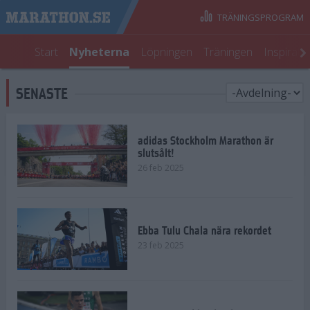
TRÄNINGSPROGRAM
Start
Nyheterna
Löpningen
Träningen
Inspirati
SENASTE
adidas Stockholm Marathon är
slutsålt!
26 feb 2025
Ebba Tulu Chala nära rekordet
23 feb 2025