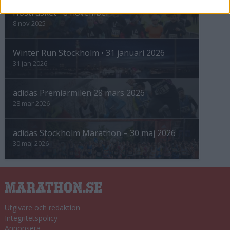
Höstrusket • 8 november
8 nov 2025
Winter Run Stockholm • 31 januari 2026
31 jan 2026
adidas Premiärmilen 28 mars 2026
28 mar 2026
adidas Stockholm Marathon – 30 maj 2026
30 maj 2026
Utgivare och redaktion
Integritetspolicy
Annonsera