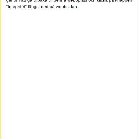
genom att gå tillbaka till denna webbplats och klicka på knappen
"Integritet" längst ned på webbsidan.
Spring långt i fjällen - en
annorlunda utmaning
2 feb 2025
10 tips när motivationen tryter
29 jan 2025
adidas Stockholm Halvmarathon -
ett lopp med snart 100-åriga anor
29 jan 2025
Friidrottsgalans hederspris till
marans skapare
22 jan 2025