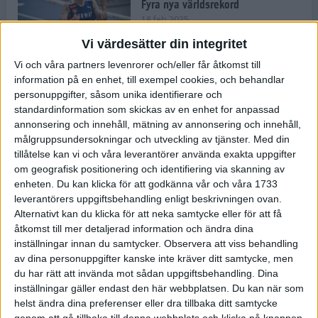
Fyra nya världsrekord
18 feb 2025
Vi värdesätter din integritet
Vi och våra partners levenrorer och/eller får åtkomst till
Stockholms Brantaste är tillbaka –
information på en enhet, till exempel cookies, och behandlar
Marathongruppen tar över
personuppgifter, såsom unika identifierare och
backloppet
standardinformation som skickas av en enhet for anpassad
18 feb 2025
annonsering och innehåll, mätning av annonsering och innehåll,
målgruppsundersokningar och utveckling av tjänster.
Med din
tillåtelse kan vi och våra leverantörer använda exakta uppgifter
Väg eller stig – vad säger din
om geografisk positionering och identifiering via skanning av
löparsjäl?
enheten. Du kan klicka för att godkänna vår och våra 1733
12 feb 2025
leverantörers uppgiftsbehandling enligt beskrivningen ovan.
Alternativt kan du klicka för att neka samtycke eller för att få
åtkomst till mer detaljerad information och ändra dina
inställningar innan du samtycker.
Observera att viss behandling
av dina personuppgifter kanske inte kräver ditt samtycke, men
C-vitamin till frukost!
du har rätt att invända mot sådan uppgiftsbehandling. Dina
12 feb 2025
inställningar gäller endast den här webbplatsen. Du kan när som
helst ändra dina preferenser eller dra tillbaka ditt samtycke