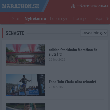
TRÄNINGSPROGRAM
Start
Nyheterna
Löpningen
Träningen
Inspirati
SENASTE
adidas Stockholm Marathon är
slutsålt!
26 feb 2025
Ebba Tulu Chala nära rekordet
23 feb 2025