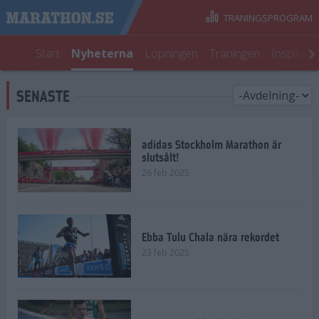
TRÄNINGSPROGRAM
Start
Nyheterna
Löpningen
Träningen
Inspirati
SENASTE
adidas Stockholm Marathon är
slutsålt!
26 feb 2025
Ebba Tulu Chala nära rekordet
23 feb 2025