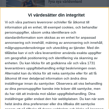
Fyra nya världsrekord
18 feb 2025
Vi värdesätter din integritet
Vi och våra partners levenrorer och/eller får åtkomst till
Stockholms Brantaste är tillbaka –
information på en enhet, till exempel cookies, och behandlar
Marathongruppen tar över
personuppgifter, såsom unika identifierare och
backloppet
standardinformation som skickas av en enhet for anpassad
18 feb 2025
annonsering och innehåll, mätning av annonsering och innehåll,
målgruppsundersokningar och utveckling av tjänster.
Med din
tillåtelse kan vi och våra leverantörer använda exakta uppgifter
Väg eller stig – vad säger din
om geografisk positionering och identifiering via skanning av
löparsjäl?
enheten. Du kan klicka för att godkänna vår och våra 1731
12 feb 2025
leverantörers uppgiftsbehandling enligt beskrivningen ovan.
Alternativt kan du klicka för att neka samtycke eller för att få
åtkomst till mer detaljerad information och ändra dina
inställningar innan du samtycker.
Observera att viss behandling
av dina personuppgifter kanske inte kräver ditt samtycke, men
C-vitamin till frukost!
du har rätt att invända mot sådan uppgiftsbehandling. Dina
12 feb 2025
inställningar gäller endast den här webbplatsen. Du kan när som
helst ändra dina preferenser eller dra tillbaka ditt samtycke