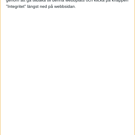
genom att gå tillbaka till denna webbplats och klicka på knappen
"Integritet" längst ned på webbsidan.
Spring långt i fjällen - en
annorlunda utmaning
2 feb 2025
10 tips när motivationen tryter
29 jan 2025
adidas Stockholm Halvmarathon -
ett lopp med snart 100-åriga anor
29 jan 2025
Friidrottsgalans hederspris till
marans skapare
22 jan 2025