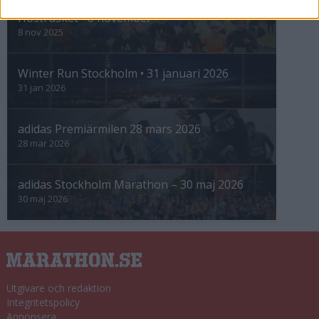
Höstrusket • 8 november
8 nov 2025
Winter Run Stockholm • 31 januari 2026
31 jan 2026
adidas Premiärmilen 28 mars 2026
28 mar 2026
adidas Stockholm Marathon – 30 maj 2026
30 maj 2026
Utgivare och redaktion
Integritetspolicy
Annonsera