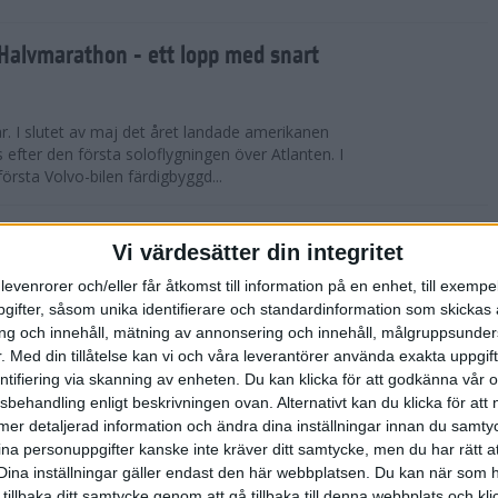
Halvmarathon - ett lopp med snart
år. I slutet av maj det året landade amerikanen
s efter den första soloflygningen över Atlanten. I
örsta Volvo-bilen färdigbyggd...
ederspris till marans skapare
Vi värdesätter din integritet
levenrorer och/eller får åtkomst till information på en enhet, till exempe
 på tisdagskvällen tilldelades Anders Olsson, som
ifter, såsom unika identifierare och standardinformation som skickas 
l att starta Stockholm Marathon startades 1979,
g och innehåll, mätning av annonsering och innehåll, målgruppsunde
rspris för motionslöpningens ut...
.
Med din tillåtelse kan vi och våra leverantörer använda exakta uppgif
entifiering via skanning av enheten. Du kan klicka för att godkänna vår
sbehandling enligt beskrivningen ovan. Alternativt kan du klicka för att
̈rberedelser och återhämtning
ll mer detaljerad information och ändra dina inställningar innan du samty
ina personuppgifter kanske inte kräver ditt samtycke, men du har rätt 
ED FLOWLIFE | Att springa under
Dina inställningar gäller endast den här webbplatsen. Du kan när som h
fantastisk utmaning som stärker både kropp och
 tillbaka ditt samtycke genom att gå tillbaka till denna webbplats och k