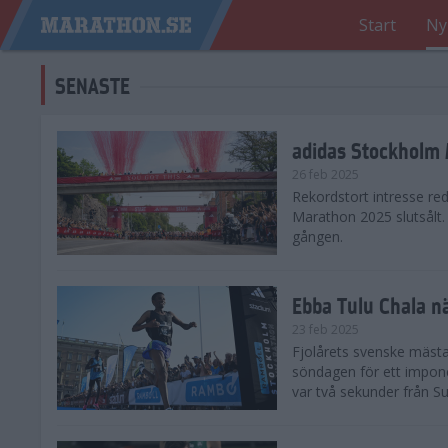
Start
Ny
SENASTE
adidas Stockholm M
26 feb 2025
Rekordstort intresse re
Marathon 2025 slutsålt
gången.
Ebba Tulu Chala n
23 feb 2025
Fjolårets svenske mästa
söndagen för ett impone
var två sekunder från S