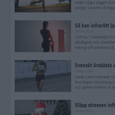
under några dagar? Du k
vanligt. Oavsett så hoppas
Så kan infrarött l
20 dec 2024
I BETALT SAMARBETE MED 
uthållighet och skadefö
träning och prestera på t
Svenskt årsbästa 
14 dec 2024
Sarah Lahti noterade 15.
fina loppet vid terräng-
och genom tiderna är de
Släpp stressen inf
14 dec 2024