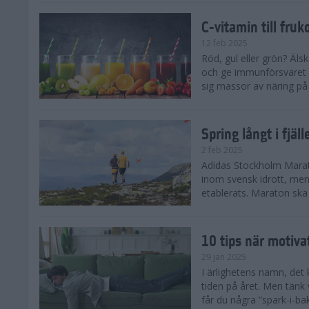
C-vitamin till fruk
12 feb 2025
Röd, gul eller grön? Äls
och ge immunförsvaret e
sig massor av näring på n
Spring långt i fjä
2 feb 2025
Adidas Stockholm Marath
inom svensk idrott, men 
etablerats. Maraton ska h
10 tips när motiva
29 jan 2025
I ärlighetens namn, det 
tiden på året. Men tänk v
får du några ”spark-i-ba