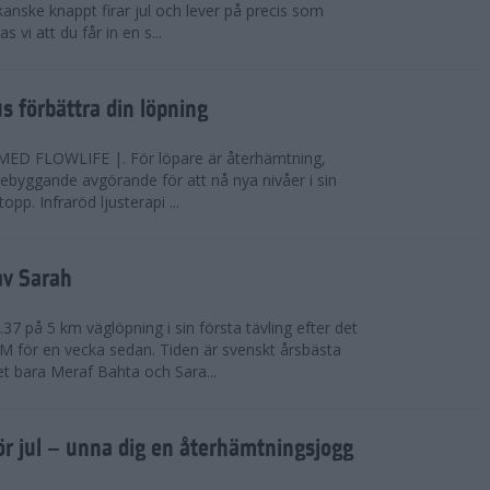
anske knappt firar jul och lever på precis som
 vi att du får in en s...
jus förbättra din löpning
FLOWLIFE |. För löpare är återhämtning,
rebyggande avgörande för att nå nya nivåer i sin
opp. Infraröd ljusterapi ...
av Sarah
37 på 5 km väglöpning i sin första tävling efter det
EM för en vecka sedan. Tiden är svenskt årsbästa
t bara Meraf Bahta och Sara...
ör jul – unna dig en återhämtningsjogg