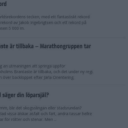
ord
världsrekordens tecken, med ett fantastiskt rekord
rekord av Jakob Ingebrigtsen och ett rekord på
nsen 5 000 m.
ste är tillbaka – Marathongruppen tar
ig an utmaningen att springa uppför
lms Brantaste är tillbaka, och det under ny regi.
över backloppet efter Järla Orientering.
d säger din löparsjäl?
mm, blir det skogsslingan eller stadsrundan?
lad vissa älskar asfalt och fart, andra tassar hellre
r för rötter och stenar. Men ...