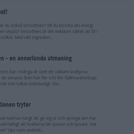
ost!
kar du också smoothies? Vill du boosta din energi
n skjuts? Smoothies är det enklaste sättet att få i
olltid. Med rätt ingredien...
llen - en annorlunda utmaning
on har i många år varit ett välkänt kraftprov
de senaste åren har fler och fler fjällmaratonlopp
är inte tolkas bokstavligt. Dis...
tionen tryter
kan kännas tungt att ge sig ut och springa den här
ad härligt att kvällarna blir ljusare och ljusare. Här
ken” tips som underlä...