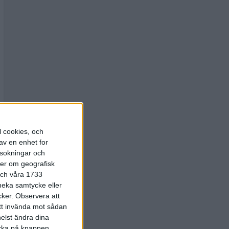
l cookies, och
av en enhet for
rsokningar och
ter om geografisk
 och våra 1733
 neka samtycke eller
cker.
Observera att
att invända mot sådan
elst ändra dina
licka på knappen