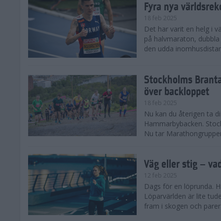
Fyra nya världsrek
18 feb 2025
Det har varit en helg i 
på halvmaraton, dubbla 
den udda inomhusdista
Stockholms Branta
över backloppet
18 feb 2025
Nu kan du återigen ta d
Hammarbybacken. Stockho
Nu tar Marathongruppen 
Väg eller stig – va
12 feb 2025
Dags för en löprunda. H
Löparvärlden är lite tude
fram i skogen och parera