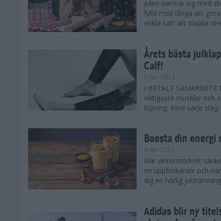
Julen närmar sig med st
fylld med långa att-göra
enkla sätt att släppa str
Årets bästa julkla
Calf!
9 dec 2024
I BETALT SAMARBETE ME
viktigaste muskler och s
löpning. Med varje steg ut
Boosta din energi
9 dec 2024
När vintermörkret sänker
en uppfriskande och när
dig en härlig julstämning 
Adidas blir ny tit