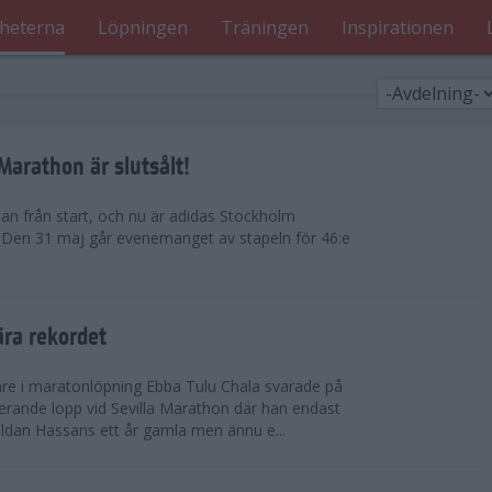
heterna
Löpningen
Träningen
Inspirationen
arathon är slutsålt!
dan från start, och nu är adidas Stockholm
. Den 31 maj går evenemanget av stapeln för 46:e
ära rekordet
re i maratonlöpning Ebba Tulu Chala svarade på
rande lopp vid Sevilla Marathon där han endast
uldan Hassans ett år gamla men ännu e...