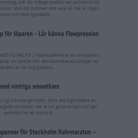
ormsteg, och för många innebär det en hektisk tid
-listor. Men det behöver inte vara så. Här är några
essen och hitta ögonblick ...
pp för löparen - Lär känna Flowpression
D FLOWLIFE | Vadmusklerna är en av löparens
pelar en central roll i den biomekaniska kedjan vid
sätts de för hög belastni...
 med vintriga smoothies
 sig och energin tryter, finns det inget bättre än
ingsrik smoothie. Här är tre goda recept som ger
- perfekta för att starta d...
elsponsor för Stockholm Halvmaraton –