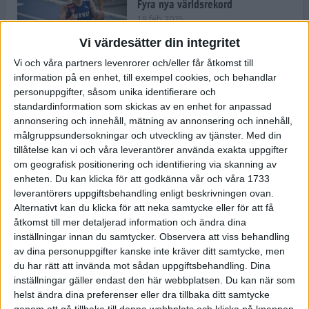
Fyra nya världsrekord
18 feb 2025
Vi värdesätter din integritet
Vi och våra partners levenrorer och/eller får åtkomst till
Stockholms Brantaste är tillbaka –
information på en enhet, till exempel cookies, och behandlar
Marathongruppen tar över
personuppgifter, såsom unika identifierare och
backloppet
standardinformation som skickas av en enhet for anpassad
18 feb 2025
annonsering och innehåll, mätning av annonsering och innehåll,
målgruppsundersokningar och utveckling av tjänster.
Med din
tillåtelse kan vi och våra leverantörer använda exakta uppgifter
Väg eller stig – vad säger din
om geografisk positionering och identifiering via skanning av
löparsjäl?
enheten. Du kan klicka för att godkänna vår och våra 1733
12 feb 2025
leverantörers uppgiftsbehandling enligt beskrivningen ovan.
Alternativt kan du klicka för att neka samtycke eller för att få
åtkomst till mer detaljerad information och ändra dina
inställningar innan du samtycker.
Observera att viss behandling
av dina personuppgifter kanske inte kräver ditt samtycke, men
C-vitamin till frukost!
du har rätt att invända mot sådan uppgiftsbehandling. Dina
12 feb 2025
inställningar gäller endast den här webbplatsen. Du kan när som
helst ändra dina preferenser eller dra tillbaka ditt samtycke