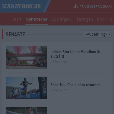
TRÄNINGSPROGRAM
Start
Nyheterna
Löpningen
Träningen
Inspirati
SENASTE
adidas Stockholm Marathon är
slutsålt!
26 feb 2025
Ebba Tulu Chala nära rekordet
23 feb 2025