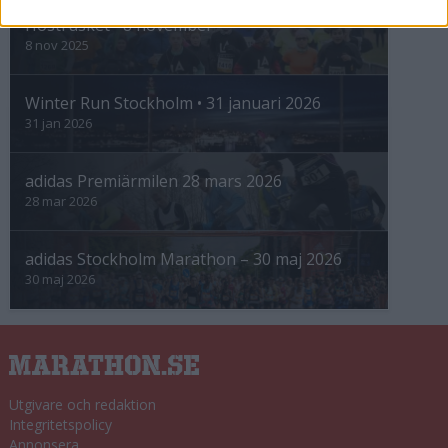
Höstrusket • 8 november
8 nov 2025
Winter Run Stockholm • 31 januari 2026
31 jan 2026
adidas Premiärmilen 28 mars 2026
28 mar 2026
adidas Stockholm Marathon – 30 maj 2026
30 maj 2026
Utgivare och redaktion
Integritetspolicy
Annonsera