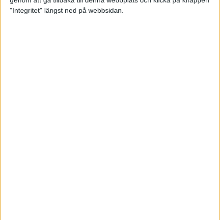
genom att gå tillbaka till denna webbplats och klicka på knappen
"Integritet" längst ned på webbsidan.
Spring långt i fjällen - en
annorlunda utmaning
2 feb 2025
10 tips när motivationen tryter
29 jan 2025
adidas Stockholm Halvmarathon -
ett lopp med snart 100-åriga anor
29 jan 2025
Friidrottsgalans hederspris till
marans skapare
22 jan 2025