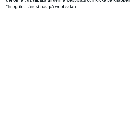
genom att gå tillbaka till denna webbplats och klicka på knappen
"Integritet" längst ned på webbsidan.
Spring långt i fjällen - en
annorlunda utmaning
2 feb 2025
10 tips när motivationen tryter
29 jan 2025
adidas Stockholm Halvmarathon -
ett lopp med snart 100-åriga anor
29 jan 2025
Friidrottsgalans hederspris till
marans skapare
22 jan 2025