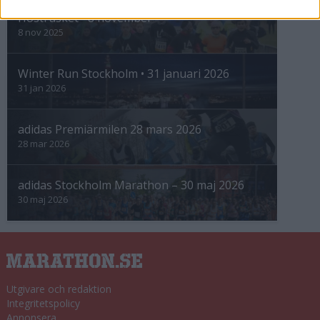
Höstrusket • 8 november
8 nov 2025
Winter Run Stockholm • 31 januari 2026
31 jan 2026
adidas Premiärmilen 28 mars 2026
28 mar 2026
adidas Stockholm Marathon – 30 maj 2026
30 maj 2026
Utgivare och redaktion
Integritetspolicy
Annonsera