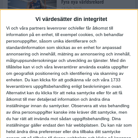
Fyra nya världsrekord
18 feb 2025
Vi värdesätter din integritet
Vi och våra partners levenrorer och/eller får åtkomst till
Stockholms Brantaste är tillbaka –
information på en enhet, till exempel cookies, och behandlar
Marathongruppen tar över
personuppgifter, såsom unika identifierare och
backloppet
standardinformation som skickas av en enhet for anpassad
18 feb 2025
annonsering och innehåll, mätning av annonsering och innehåll,
målgruppsundersokningar och utveckling av tjänster.
Med din
tillåtelse kan vi och våra leverantörer använda exakta uppgifter
Väg eller stig – vad säger din
om geografisk positionering och identifiering via skanning av
löparsjäl?
enheten. Du kan klicka för att godkänna vår och våra 1733
12 feb 2025
leverantörers uppgiftsbehandling enligt beskrivningen ovan.
Alternativt kan du klicka för att neka samtycke eller för att få
åtkomst till mer detaljerad information och ändra dina
inställningar innan du samtycker.
Observera att viss behandling
av dina personuppgifter kanske inte kräver ditt samtycke, men
C-vitamin till frukost!
du har rätt att invända mot sådan uppgiftsbehandling. Dina
12 feb 2025
inställningar gäller endast den här webbplatsen. Du kan när som
helst ändra dina preferenser eller dra tillbaka ditt samtycke