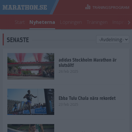
TRÄNINGSPROGRAM
Start
Nyheterna
Löpningen
Träningen
Inspirati
SENASTE
adidas Stockholm Marathon är
slutsålt!
26 feb 2025
Ebba Tulu Chala nära rekordet
23 feb 2025