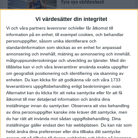
Fyra nya världsrekord
18 feb 2025
Vi värdesätter din integritet
Vi och våra partners levenrorer och/eller får åtkomst till
Stockholms Brantaste är tillbaka –
information på en enhet, till exempel cookies, och behandlar
Marathongruppen tar över
personuppgifter, såsom unika identifierare och
backloppet
standardinformation som skickas av en enhet for anpassad
18 feb 2025
annonsering och innehåll, mätning av annonsering och innehåll,
målgruppsundersokningar och utveckling av tjänster.
Med din
tillåtelse kan vi och våra leverantörer använda exakta uppgifter
Väg eller stig – vad säger din
om geografisk positionering och identifiering via skanning av
löparsjäl?
enheten. Du kan klicka för att godkänna vår och våra 1733
12 feb 2025
leverantörers uppgiftsbehandling enligt beskrivningen ovan.
Alternativt kan du klicka för att neka samtycke eller för att få
åtkomst till mer detaljerad information och ändra dina
inställningar innan du samtycker.
Observera att viss behandling
av dina personuppgifter kanske inte kräver ditt samtycke, men
C-vitamin till frukost!
du har rätt att invända mot sådan uppgiftsbehandling. Dina
12 feb 2025
inställningar gäller endast den här webbplatsen. Du kan när som
helst ändra dina preferenser eller dra tillbaka ditt samtycke