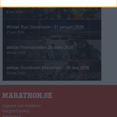
Höstrusket • 8 november
8 nov 2025
Winter Run Stockholm • 31 januari 2026
31 jan 2026
adidas Premiärmilen 28 mars 2026
28 mar 2026
adidas Stockholm Marathon – 30 maj 2026
30 maj 2026
Utgivare och redaktion
Integritetspolicy
Annonsera