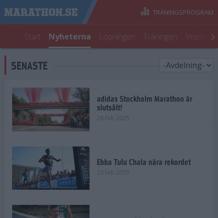
TRÄNINGSPROGRAM
Start
Nyheterna
Löpningen
Träningen
Inspirati
SENASTE
adidas Stockholm Marathon är
slutsålt!
26 feb 2025
Ebba Tulu Chala nära rekordet
23 feb 2025