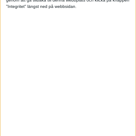
genom att gå tillbaka till denna webbplats och klicka på knappen
"Integritet" längst ned på webbsidan.
Spring långt i fjällen - en
annorlunda utmaning
2 feb 2025
10 tips när motivationen tryter
29 jan 2025
adidas Stockholm Halvmarathon -
ett lopp med snart 100-åriga anor
29 jan 2025
Friidrottsgalans hederspris till
marans skapare
22 jan 2025