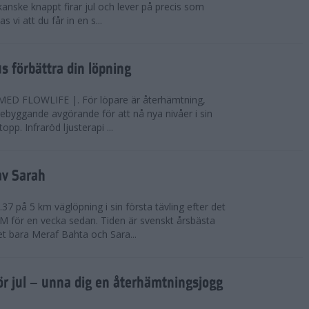
anske knappt firar jul och lever på precis som
 vi att du får in en s...
jus förbättra din löpning
FLOWLIFE |. För löpare är återhämtning,
rebyggande avgörande för att nå nya nivåer i sin
opp. Infraröd ljusterapi ...
av Sarah
37 på 5 km väglöpning i sin första tävling efter det
EM för en vecka sedan. Tiden är svenskt årsbästa
t bara Meraf Bahta och Sara...
ör jul – unna dig en återhämtningsjogg