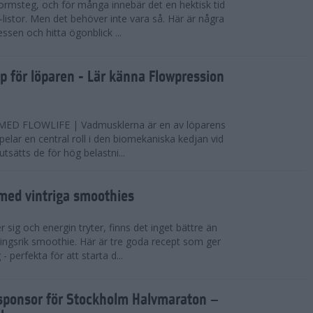
ormsteg, och för många innebär det en hektisk tid
-listor. Men det behöver inte vara så. Här är några
essen och hitta ögonblick ...
pp för löparen - Lär känna Flowpression
D FLOWLIFE | Vadmusklerna är en av löparens
pelar en central roll i den biomekaniska kedjan vid
sätts de för hög belastni...
 med vintriga smoothies
 sig och energin tryter, finns det inget bättre än
ingsrik smoothie. Här är tre goda recept som ger
- perfekta för att starta d...
elsponsor för Stockholm Halvmaraton –