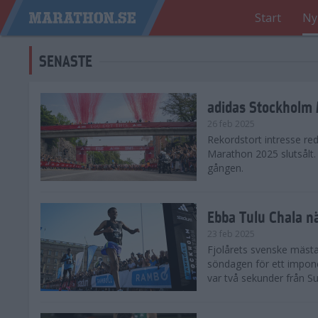
Start
Ny
SENASTE
adidas Stockholm M
26 feb 2025
Rekordstort intresse re
Marathon 2025 slutsålt
gången.
Ebba Tulu Chala n
23 feb 2025
Fjolårets svenske mästa
söndagen för ett impone
var två sekunder från S