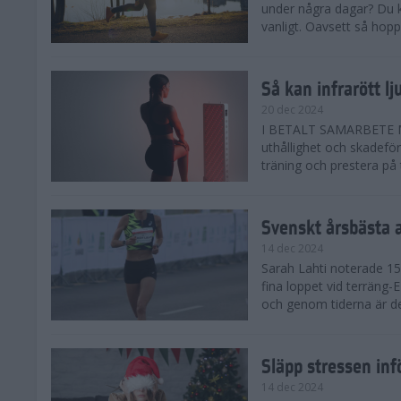
under några dagar? Du k
vanligt. Oavsett så hoppas
Så kan infrarött l
20 dec 2024
I BETALT SAMARBETE MED 
uthållighet och skadefö
träning och prestera på t
Svenskt årsbästa 
14 dec 2024
Sarah Lahti noterade 15.
fina loppet vid terräng-
och genom tiderna är de
Släpp stressen inf
14 dec 2024