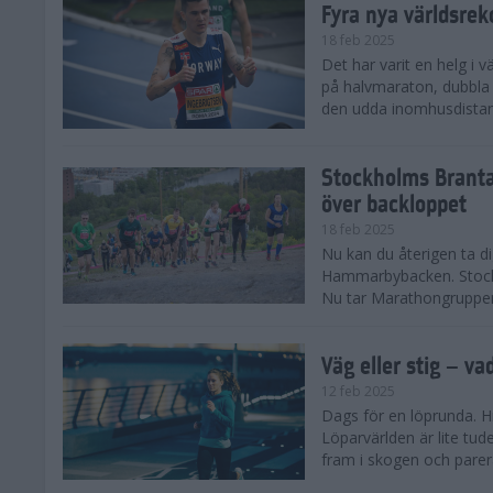
Fyra nya världsrek
18 feb 2025
Det har varit en helg i 
på halvmaraton, dubbla 
den udda inomhusdista
Stockholms Branta
över backloppet
18 feb 2025
Nu kan du återigen ta d
Hammarbybacken. Stockho
Nu tar Marathongruppen 
Väg eller stig – va
12 feb 2025
Dags för en löprunda. H
Löparvärlden är lite tude
fram i skogen och parera