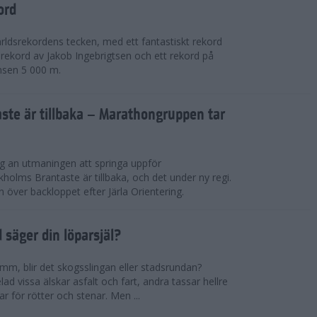
ord
världsrekordens tecken, med ett fantastiskt rekord
rekord av Jakob Ingebrigtsen och ett rekord på
nsen 5 000 m.
ste är tillbaka – Marathongruppen tar
ig an utmaningen att springa uppför
lms Brantaste är tillbaka, och det under ny regi.
över backloppet efter Järla Orientering.
d säger din löparsjäl?
mm, blir det skogsslingan eller stadsrundan?
lad vissa älskar asfalt och fart, andra tassar hellre
r för rötter och stenar. Men ...