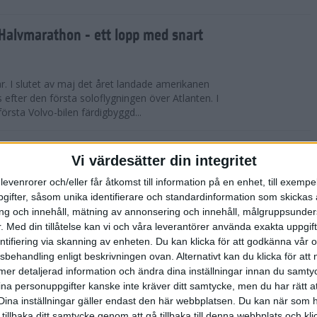
Halvmarathon - ett lopp med snart
år. I slutet av maj det året landade amerikanen
s efter den första soloflygningen över Atlanten. I
örsta Volvo-bilen färdigbyggd...
ederspris till marans skapare
Vi värdesätter din integritet
levenrorer och/eller får åtkomst till information på en enhet, till exempe
 på tisdagskvällen tilldelades Anders Olsson, som
ifter, såsom unika identifierare och standardinformation som skickas 
l att starta Stockholm Marathon startades 1979,
g och innehåll, mätning av annonsering och innehåll, målgruppsunde
rspris för motionslöpningens ut...
.
Med din tillåtelse kan vi och våra leverantörer använda exakta uppgif
entifiering via skanning av enheten. Du kan klicka för att godkänna vår
sbehandling enligt beskrivningen ovan. Alternativt kan du klicka för att
̈rberedelser och återhämtning
ll mer detaljerad information och ändra dina inställningar innan du samty
ina personuppgifter kanske inte kräver ditt samtycke, men du har rätt 
ED FLOWLIFE | Att springa under
Dina inställningar gäller endast den här webbplatsen. Du kan när som h
fantastisk utmaning som stärker både kropp och
 tillbaka ditt samtycke genom att gå tillbaka till denna webbplats och k