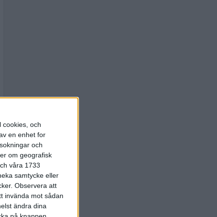
l cookies, och
av en enhet for
rsokningar och
ter om geografisk
 och våra 1733
 neka samtycke eller
cker.
Observera att
att invända mot sådan
elst ändra dina
licka på knappen