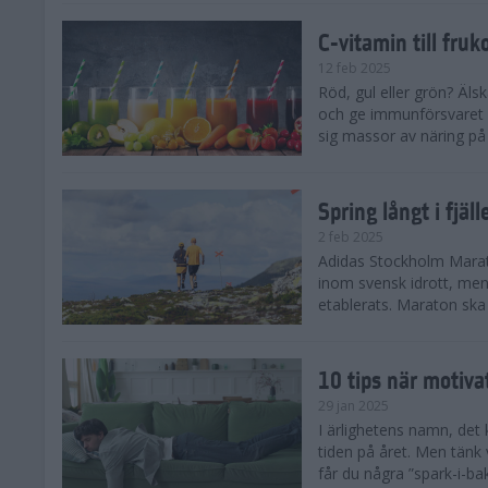
C-vitamin till fruk
12 feb 2025
Röd, gul eller grön? Äls
och ge immunförsvaret e
sig massor av näring på n
Spring långt i fjä
2 feb 2025
Adidas Stockholm Marath
inom svensk idrott, men 
etablerats. Maraton ska h
10 tips när motiva
29 jan 2025
I ärlighetens namn, det 
tiden på året. Men tänk v
får du några ”spark-i-ba