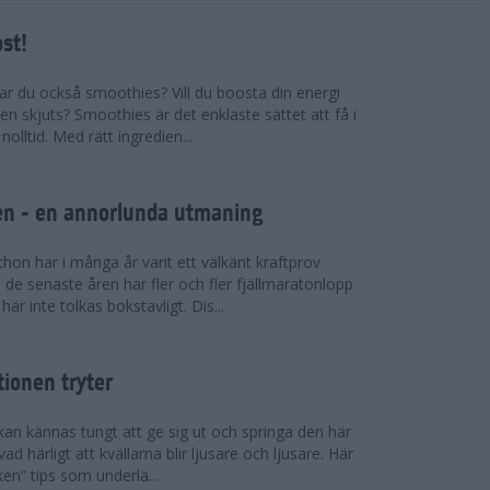
ost!
kar du också smoothies? Vill du boosta din energi
n skjuts? Smoothies är det enklaste sättet att få i
olltid. Med rätt ingredien...
llen - en annorlunda utmaning
on har i många år varit ett välkänt kraftprov
de senaste åren har fler och fler fjällmaratonlopp
är inte tolkas bokstavligt. Dis...
tionen tryter
kan kännas tungt att ge sig ut och springa den här
ad härligt att kvällarna blir ljusare och ljusare. Här
ken” tips som underlä...