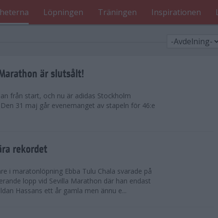
heterna
Löpningen
Träningen
Inspirationen
arathon är slutsålt!
dan från start, och nu är adidas Stockholm
. Den 31 maj går evenemanget av stapeln för 46:e
ära rekordet
re i maratonlöpning Ebba Tulu Chala svarade på
rande lopp vid Sevilla Marathon där han endast
uldan Hassans ett år gamla men ännu e...