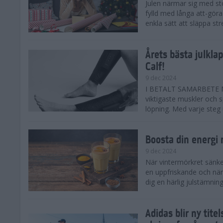
Julen närmar sig med st
fylld med långa att-göra
enkla sätt att släppa str
Årets bästa julkla
Calf!
9 dec 2024
I BETALT SAMARBETE ME
viktigaste muskler och s
löpning. Med varje steg ut
Boosta din energi
9 dec 2024
När vintermörkret sänker
en uppfriskande och när
dig en härlig julstämning 
Adidas blir ny tit