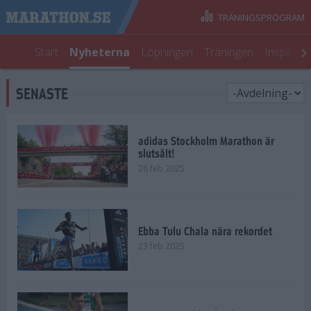
TRÄNINGSPROGRAM
Start
Nyheterna
Löpningen
Träningen
Inspirati
SENASTE
adidas Stockholm Marathon är
slutsålt!
26 feb 2025
Ebba Tulu Chala nära rekordet
23 feb 2025