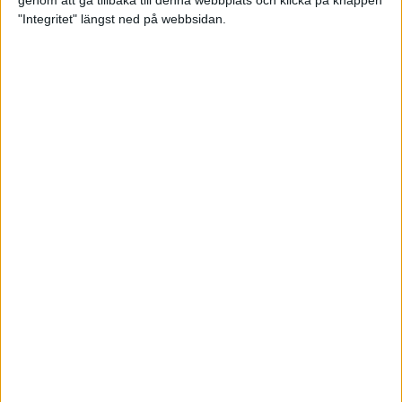
genom att gå tillbaka till denna webbplats och klicka på knappen
"Integritet" längst ned på webbsidan.
Spring långt i fjällen - en
annorlunda utmaning
2 feb 2025
10 tips när motivationen tryter
29 jan 2025
adidas Stockholm Halvmarathon -
ett lopp med snart 100-åriga anor
29 jan 2025
Friidrottsgalans hederspris till
marans skapare
22 jan 2025