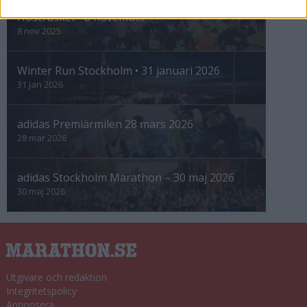
Höstrusket • 8 november
8 nov 2025
Winter Run Stockholm • 31 januari 2026
31 jan 2026
adidas Premiärmilen 28 mars 2026
28 mar 2026
adidas Stockholm Marathon – 30 maj 2026
30 maj 2026
Utgivare och redaktion
Integritetspolicy
Annonsera