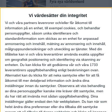
Fyra nya världsrekord
18 feb 2025
Vi värdesätter din integritet
Vi och våra partners levenrorer och/eller får åtkomst till
Stockholms Brantaste är tillbaka –
information på en enhet, till exempel cookies, och behandlar
Marathongruppen tar över
personuppgifter, såsom unika identifierare och
backloppet
standardinformation som skickas av en enhet for anpassad
18 feb 2025
annonsering och innehåll, mätning av annonsering och innehåll,
målgruppsundersokningar och utveckling av tjänster.
Med din
tillåtelse kan vi och våra leverantörer använda exakta uppgifter
Väg eller stig – vad säger din
om geografisk positionering och identifiering via skanning av
löparsjäl?
enheten. Du kan klicka för att godkänna vår och våra 1733
12 feb 2025
leverantörers uppgiftsbehandling enligt beskrivningen ovan.
Alternativt kan du klicka för att neka samtycke eller för att få
åtkomst till mer detaljerad information och ändra dina
inställningar innan du samtycker.
Observera att viss behandling
av dina personuppgifter kanske inte kräver ditt samtycke, men
C-vitamin till frukost!
du har rätt att invända mot sådan uppgiftsbehandling. Dina
12 feb 2025
inställningar gäller endast den här webbplatsen. Du kan när som
helst ändra dina preferenser eller dra tillbaka ditt samtycke