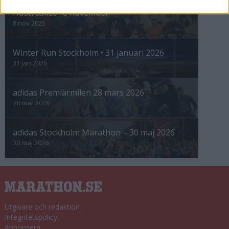
Höstrusket • 8 november
8 nov 2025
Winter Run Stockholm • 31 januari 2026
31 jan 2026
adidas Premiärmilen 28 mars 2026
28 mar 2026
adidas Stockholm Marathon – 30 maj 2026
30 maj 2026
Utgivare och redaktion
Integritetspolicy
Annonsera