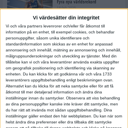
Fyra nya världsrekord
18 feb 2025
Vi värdesätter din integritet
Vi och våra partners levenrorer och/eller får åtkomst till
Stockholms Brantaste är tillbaka –
information på en enhet, till exempel cookies, och behandlar
Marathongruppen tar över
personuppgifter, såsom unika identifierare och
backloppet
standardinformation som skickas av en enhet for anpassad
18 feb 2025
annonsering och innehåll, mätning av annonsering och innehåll,
målgruppsundersokningar och utveckling av tjänster.
Med din
tillåtelse kan vi och våra leverantörer använda exakta uppgifter
Väg eller stig – vad säger din
om geografisk positionering och identifiering via skanning av
löparsjäl?
enheten. Du kan klicka för att godkänna vår och våra 1733
12 feb 2025
leverantörers uppgiftsbehandling enligt beskrivningen ovan.
Alternativt kan du klicka för att neka samtycke eller för att få
åtkomst till mer detaljerad information och ändra dina
inställningar innan du samtycker.
Observera att viss behandling
av dina personuppgifter kanske inte kräver ditt samtycke, men
C-vitamin till frukost!
du har rätt att invända mot sådan uppgiftsbehandling. Dina
12 feb 2025
inställningar gäller endast den här webbplatsen. Du kan när som
helst ändra dina preferenser eller dra tillbaka ditt samtycke