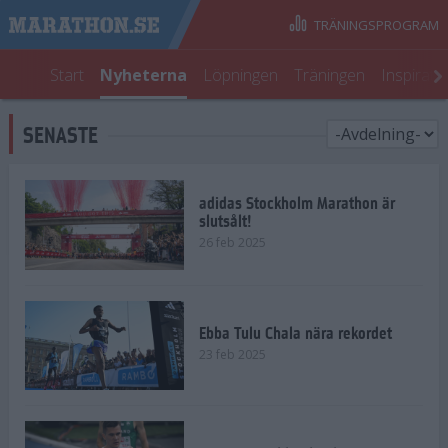
TRÄNINGSPROGRAM
Start
Nyheterna
Löpningen
Träningen
Inspirati
SENASTE
adidas Stockholm Marathon är
slutsålt!
26 feb 2025
Ebba Tulu Chala nära rekordet
23 feb 2025