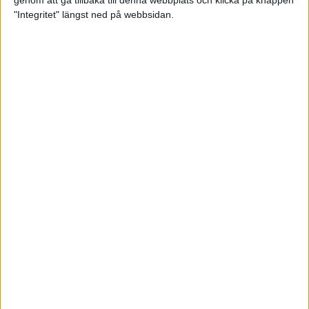
genom att gå tillbaka till denna webbplats och klicka på knappen
"Integritet" längst ned på webbsidan.
Spring långt i fjällen - en
annorlunda utmaning
2 feb 2025
10 tips när motivationen tryter
29 jan 2025
adidas Stockholm Halvmarathon -
ett lopp med snart 100-åriga anor
29 jan 2025
Friidrottsgalans hederspris till
marans skapare
22 jan 2025