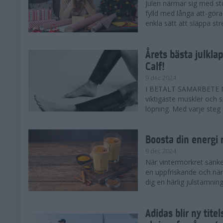
Julen närmar sig med st
fylld med långa att-göra
enkla sätt att släppa str
Årets bästa julkla
Calf!
9 dec 2024
I BETALT SAMARBETE ME
viktigaste muskler och s
löpning. Med varje steg ut
Boosta din energi
9 dec 2024
När vintermörkret sänker
en uppfriskande och när
dig en härlig julstämning 
Adidas blir ny tit