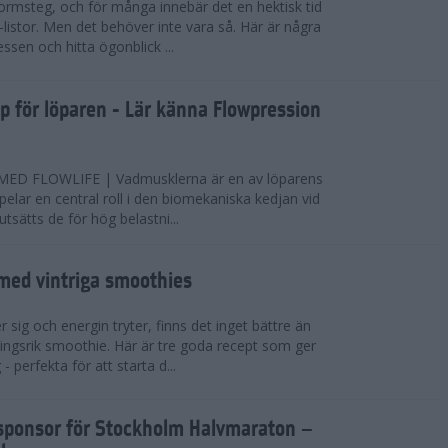
ormsteg, och för många innebär det en hektisk tid
-listor. Men det behöver inte vara så. Här är några
essen och hitta ögonblick ...
pp för löparen - Lär känna Flowpression
D FLOWLIFE | Vadmusklerna är en av löparens
pelar en central roll i den biomekaniska kedjan vid
sätts de för hög belastni...
 med vintriga smoothies
 sig och energin tryter, finns det inget bättre än
ingsrik smoothie. Här är tre goda recept som ger
- perfekta för att starta d...
elsponsor för Stockholm Halvmaraton –