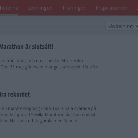
heterna
Löpningen
Träningen
Inspirationen
arathon är slutsålt!
dan från start, och nu är adidas Stockholm
. Den 31 maj går evenemanget av stapeln för 46:e
ära rekordet
re i maratonlöpning Ebba Tulu Chala svarade på
rande lopp vid Sevilla Marathon där han endast
uldan Hassans ett år gamla men ännu e...