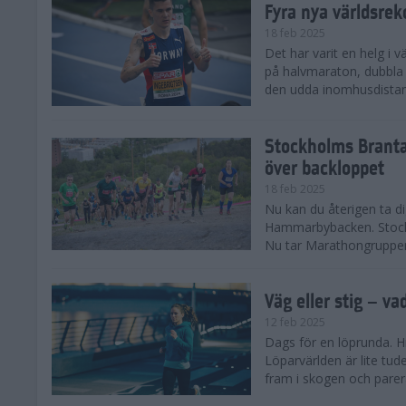
Fyra nya världsrek
18 feb 2025
Det har varit en helg i 
på halvmaraton, dubbla 
den udda inomhusdista
Stockholms Branta
över backloppet
18 feb 2025
Nu kan du återigen ta d
Hammarbybacken. Stockho
Nu tar Marathongruppen 
Väg eller stig – va
12 feb 2025
Dags för en löprunda. H
Löparvärlden är lite tude
fram i skogen och parera