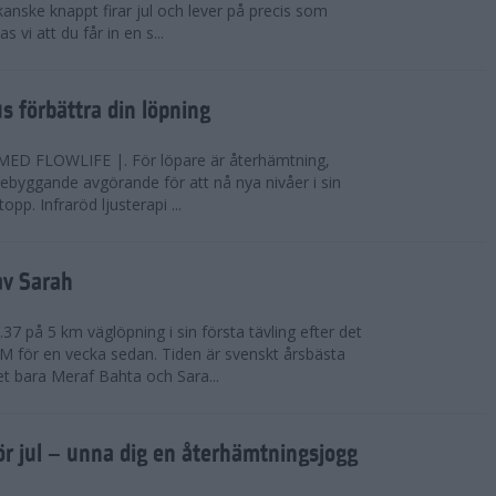
anske knappt firar jul och lever på precis som
 vi att du får in en s...
jus förbättra din löpning
FLOWLIFE |. För löpare är återhämtning,
rebyggande avgörande för att nå nya nivåer i sin
opp. Infraröd ljusterapi ...
av Sarah
37 på 5 km väglöpning i sin första tävling efter det
EM för en vecka sedan. Tiden är svenskt årsbästa
t bara Meraf Bahta och Sara...
ör jul – unna dig en återhämtningsjogg