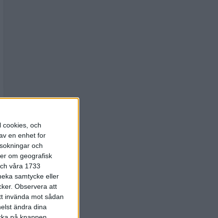
l cookies, och
av en enhet for
rsokningar och
ter om geografisk
 och våra 1733
 neka samtycke eller
cker.
Observera att
att invända mot sådan
elst ändra dina
licka på knappen