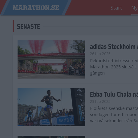
Start
Ny
SENASTE
adidas Stockholm M
26 feb 2025
Rekordstort intresse re
Marathon 2025 slutsålt
gången.
Ebba Tulu Chala n
23 feb 2025
Fjolårets svenske mästa
söndagen för ett impone
var två sekunder från S