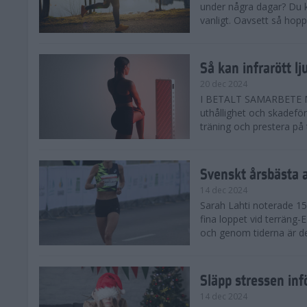
under några dagar? Du k
vanligt. Oavsett så hoppas
Så kan infrarött l
20 dec 2024
I BETALT SAMARBETE MED 
uthållighet och skadefö
träning och prestera på t
Svenskt årsbästa 
14 dec 2024
Sarah Lahti noterade 15.
fina loppet vid terräng-
och genom tiderna är de
Släpp stressen inf
14 dec 2024