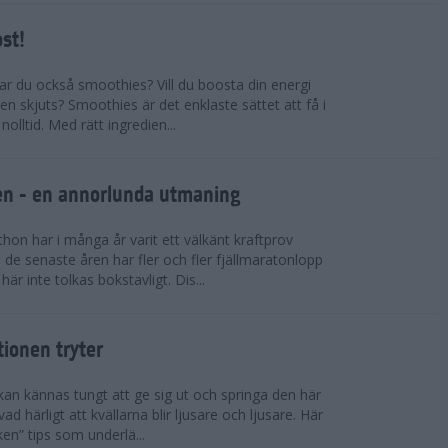
ost!
kar du också smoothies? Vill du boosta din energi
n skjuts? Smoothies är det enklaste sättet att få i
olltid. Med rätt ingredien...
llen - en annorlunda utmaning
on har i många år varit ett välkänt kraftprov
de senaste åren har fler och fler fjällmaratonlopp
är inte tolkas bokstavligt. Dis...
tionen tryter
kan kännas tungt att ge sig ut och springa den här
ad härligt att kvällarna blir ljusare och ljusare. Här
ken” tips som underlä...