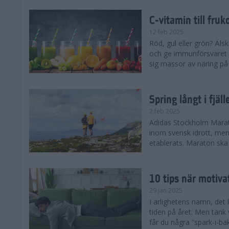
C-vitamin till fruk
12 feb 2025
Röd, gul eller grön? Äls
och ge immunförsvaret e
sig massor av näring på n
Spring långt i fjä
2 feb 2025
Adidas Stockholm Marath
inom svensk idrott, men 
etablerats. Maraton ska h
10 tips när motiva
29 jan 2025
I ärlighetens namn, det 
tiden på året. Men tänk v
får du några ”spark-i-ba