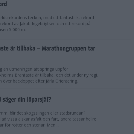
ord
världsrekordens tecken, med ett fantastiskt rekord
rekord av Jakob Ingebrigtsen och ett rekord på
nsen 5 000 m.
ste är tillbaka – Marathongruppen tar
ig an utmaningen att springa uppför
lms Brantaste är tillbaka, och det under ny regi.
över backloppet efter Järla Orientering.
d säger din löparsjäl?
mm, blir det skogsslingan eller stadsrundan?
lad vissa älskar asfalt och fart, andra tassar hellre
r för rötter och stenar. Men ...