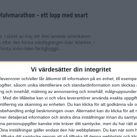
Halvmarathon - ett lopp med snart
år. I slutet av maj det året landade amerikanen
s efter den första soloflygningen över Atlanten. I
örsta Volvo-bilen färdigbyggd...
ederspris till marans skapare
Vi värdesätter din integritet
levenrorer och/eller får åtkomst till information på en enhet, till exempe
 på tisdagskvällen tilldelades Anders Olsson, som
ifter, såsom unika identifierare och standardinformation som skickas 
l att starta Stockholm Marathon startades 1979,
g och innehåll, mätning av annonsering och innehåll, målgruppsunde
rspris för motionslöpningens ut...
.
Med din tillåtelse kan vi och våra leverantörer använda exakta uppgif
entifiering via skanning av enheten. Du kan klicka för att godkänna vår
sbehandling enligt beskrivningen ovan. Alternativt kan du klicka för att
̈rberedelser och återhämtning
ll mer detaljerad information och ändra dina inställningar innan du samty
ina personuppgifter kanske inte kräver ditt samtycke, men du har rätt 
ED FLOWLIFE | Att springa under
Dina inställningar gäller endast den här webbplatsen. Du kan när som h
fantastisk utmaning som stärker både kropp och
 tillbaka ditt samtycke genom att gå tillbaka till denna webbplats och k