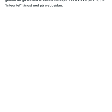
genom att gå tillbaka till denna webbplats och klicka på knappen
"Integritet" längst ned på webbsidan.
Spring långt i fjällen - en
annorlunda utmaning
2 feb 2025
10 tips när motivationen tryter
29 jan 2025
adidas Stockholm Halvmarathon -
ett lopp med snart 100-åriga anor
29 jan 2025
Friidrottsgalans hederspris till
marans skapare
22 jan 2025