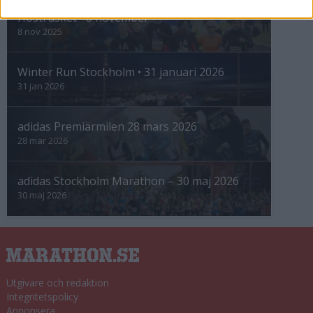
Höstrusket • 8 november
8 nov 2025
Winter Run Stockholm • 31 januari 2026
31 jan 2026
adidas Premiärmilen 28 mars 2026
28 mar 2026
adidas Stockholm Marathon – 30 maj 2026
30 maj 2026
Utgivare och redaktion
Integritetspolicy
Annonsera