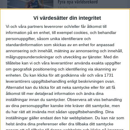
Fyra nya världsrekord
18 feb 2025
Vi värdesätter din integritet
Vi och våra partners levenrorer och/eller får åtkomst till
Stockholms Brantaste är tillbaka –
information på en enhet, till exempel cookies, och behandlar
Marathongruppen tar över
personuppgifter, såsom unika identifierare och
backloppet
standardinformation som skickas av en enhet for anpassad
18 feb 2025
annonsering och innehåll, mätning av annonsering och innehåll,
målgruppsundersokningar och utveckling av tjänster.
Med din
tillåtelse kan vi och våra leverantörer använda exakta uppgifter
Väg eller stig – vad säger din
om geografisk positionering och identifiering via skanning av
löparsjäl?
enheten. Du kan klicka för att godkänna vår och våra 1731
12 feb 2025
leverantörers uppgiftsbehandling enligt beskrivningen ovan.
Alternativt kan du klicka för att neka samtycke eller för att få
åtkomst till mer detaljerad information och ändra dina
inställningar innan du samtycker.
Observera att viss behandling
av dina personuppgifter kanske inte kräver ditt samtycke, men
C-vitamin till frukost!
du har rätt att invända mot sådan uppgiftsbehandling. Dina
12 feb 2025
inställningar gäller endast den här webbplatsen. Du kan när som
helst ändra dina preferenser eller dra tillbaka ditt samtycke