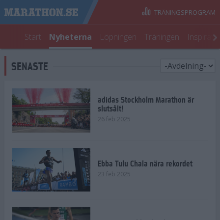
TRÄNINGSPROGRAM
Start
Nyheterna
Löpningen
Träningen
Inspirati
SENASTE
adidas Stockholm Marathon är
slutsålt!
26 feb 2025
Ebba Tulu Chala nära rekordet
23 feb 2025