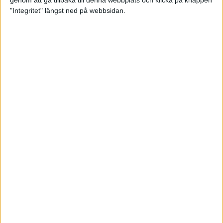
genom att gå tillbaka till denna webbplats och klicka på knappen
"Integritet" längst ned på webbsidan.
Spring långt i fjällen - en
annorlunda utmaning
2 feb 2025
10 tips när motivationen tryter
29 jan 2025
adidas Stockholm Halvmarathon -
ett lopp med snart 100-åriga anor
29 jan 2025
Friidrottsgalans hederspris till
marans skapare
22 jan 2025