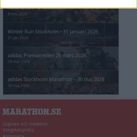
Höstrusket • 8 november
8 nov 2025
Winter Run Stockholm • 31 januari 2026
31 jan 2026
adidas Premiärmilen 28 mars 2026
28 mar 2026
adidas Stockholm Marathon – 30 maj 2026
30 maj 2026
Utgivare och redaktion
Integritetspolicy
Annonsera