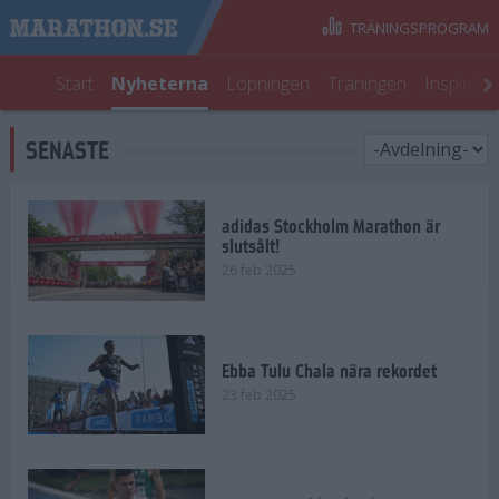
TRÄNINGSPROGRAM
Start
Nyheterna
Löpningen
Träningen
Inspirati
SENASTE
adidas Stockholm Marathon är
slutsålt!
26 feb 2025
Ebba Tulu Chala nära rekordet
23 feb 2025