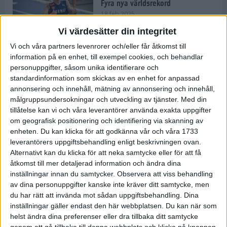
Fyra nya världsrekord
18 feb 2025
Vi värdesätter din integritet
Vi och våra partners levenrorer och/eller får åtkomst till
Stockholms Brantaste är tillbaka –
information på en enhet, till exempel cookies, och behandlar
Marathongruppen tar över
personuppgifter, såsom unika identifierare och
backloppet
standardinformation som skickas av en enhet for anpassad
18 feb 2025
annonsering och innehåll, mätning av annonsering och innehåll,
målgruppsundersokningar och utveckling av tjänster.
Med din
tillåtelse kan vi och våra leverantörer använda exakta uppgifter
Väg eller stig – vad säger din
om geografisk positionering och identifiering via skanning av
löparsjäl?
enheten. Du kan klicka för att godkänna vår och våra 1733
12 feb 2025
leverantörers uppgiftsbehandling enligt beskrivningen ovan.
Alternativt kan du klicka för att neka samtycke eller för att få
åtkomst till mer detaljerad information och ändra dina
inställningar innan du samtycker.
Observera att viss behandling
av dina personuppgifter kanske inte kräver ditt samtycke, men
C-vitamin till frukost!
du har rätt att invända mot sådan uppgiftsbehandling. Dina
12 feb 2025
inställningar gäller endast den här webbplatsen. Du kan när som
helst ändra dina preferenser eller dra tillbaka ditt samtycke