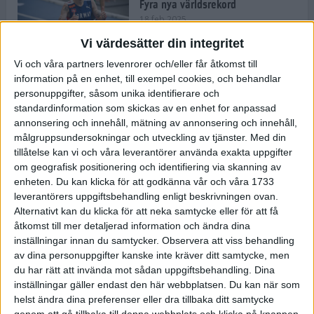
Fyra nya världsrekord
18 feb 2025
Vi värdesätter din integritet
Vi och våra partners levenrorer och/eller får åtkomst till
Stockholms Brantaste är tillbaka –
information på en enhet, till exempel cookies, och behandlar
Marathongruppen tar över
personuppgifter, såsom unika identifierare och
backloppet
standardinformation som skickas av en enhet for anpassad
18 feb 2025
annonsering och innehåll, mätning av annonsering och innehåll,
målgruppsundersokningar och utveckling av tjänster.
Med din
tillåtelse kan vi och våra leverantörer använda exakta uppgifter
Väg eller stig – vad säger din
om geografisk positionering och identifiering via skanning av
löparsjäl?
enheten. Du kan klicka för att godkänna vår och våra 1733
12 feb 2025
leverantörers uppgiftsbehandling enligt beskrivningen ovan.
Alternativt kan du klicka för att neka samtycke eller för att få
åtkomst till mer detaljerad information och ändra dina
inställningar innan du samtycker.
Observera att viss behandling
av dina personuppgifter kanske inte kräver ditt samtycke, men
C-vitamin till frukost!
du har rätt att invända mot sådan uppgiftsbehandling. Dina
12 feb 2025
inställningar gäller endast den här webbplatsen. Du kan när som
helst ändra dina preferenser eller dra tillbaka ditt samtycke