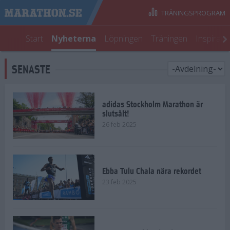
TRÄNINGSPROGRAM
Start
Nyheterna
Löpningen
Träningen
Inspirati
SENASTE
adidas Stockholm Marathon är
slutsålt!
26 feb 2025
Ebba Tulu Chala nära rekordet
23 feb 2025