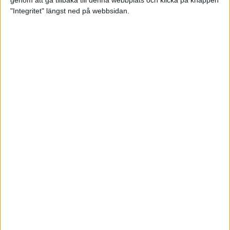
genom att gå tillbaka till denna webbplats och klicka på knappen
"Integritet" längst ned på webbsidan.
Spring långt i fjällen - en
annorlunda utmaning
2 feb 2025
10 tips när motivationen tryter
29 jan 2025
adidas Stockholm Halvmarathon -
ett lopp med snart 100-åriga anor
29 jan 2025
Friidrottsgalans hederspris till
marans skapare
22 jan 2025