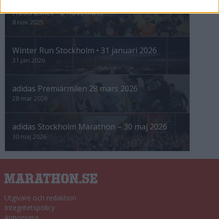
Höstrusket • 8 november
8 nov 2025
Winter Run Stockholm • 31 januari 2026
31 jan 2026
adidas Premiärmilen 28 mars 2026
28 mar 2026
adidas Stockholm Marathon – 30 maj 2026
30 maj 2026
Utgivare och redaktion
Integritetspolicy
Annonsera