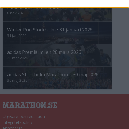
Höstrusket • 8 november
8 nov 2025
Winter Run Stockholm • 31 januari 2026
31 jan 2026
adidas Premiärmilen 28 mars 2026
28 mar 2026
adidas Stockholm Marathon – 30 maj 2026
30 maj 2026
Utgivare och redaktion
Integritetspolicy
Annonsera