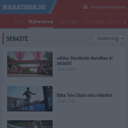
TRÄNINGSPROGRAM
Start
Nyheterna
Löpningen
Träningen
Inspirati
SENASTE
adidas Stockholm Marathon är
slutsålt!
26 feb 2025
Ebba Tulu Chala nära rekordet
23 feb 2025