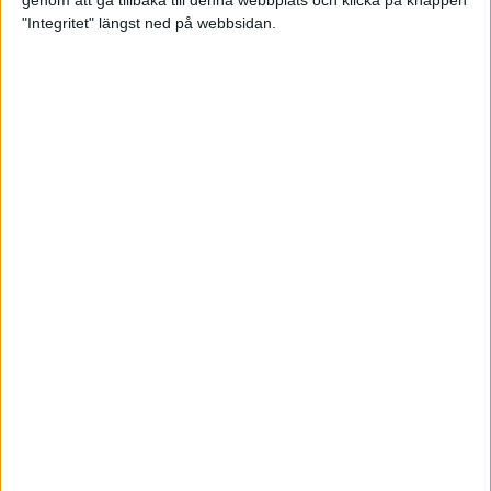
genom att gå tillbaka till denna webbplats och klicka på knappen
"Integritet" längst ned på webbsidan.
Spring långt i fjällen - en
annorlunda utmaning
2 feb 2025
10 tips när motivationen tryter
29 jan 2025
adidas Stockholm Halvmarathon -
ett lopp med snart 100-åriga anor
29 jan 2025
Friidrottsgalans hederspris till
marans skapare
22 jan 2025