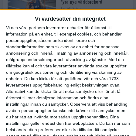
Fyra nya världsrekord
18 feb 2025
Vi värdesätter din integritet
Vi och våra partners levenrorer och/eller får åtkomst till
Stockholms Brantaste är tillbaka –
information på en enhet, till exempel cookies, och behandlar
Marathongruppen tar över
personuppgifter, såsom unika identifierare och
backloppet
standardinformation som skickas av en enhet for anpassad
18 feb 2025
annonsering och innehåll, mätning av annonsering och innehåll,
målgruppsundersokningar och utveckling av tjänster.
Med din
tillåtelse kan vi och våra leverantörer använda exakta uppgifter
Väg eller stig – vad säger din
om geografisk positionering och identifiering via skanning av
löparsjäl?
enheten. Du kan klicka för att godkänna vår och våra 1733
12 feb 2025
leverantörers uppgiftsbehandling enligt beskrivningen ovan.
Alternativt kan du klicka för att neka samtycke eller för att få
åtkomst till mer detaljerad information och ändra dina
inställningar innan du samtycker.
Observera att viss behandling
av dina personuppgifter kanske inte kräver ditt samtycke, men
C-vitamin till frukost!
du har rätt att invända mot sådan uppgiftsbehandling. Dina
12 feb 2025
inställningar gäller endast den här webbplatsen. Du kan när som
helst ändra dina preferenser eller dra tillbaka ditt samtycke