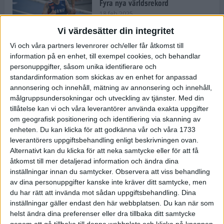
Fyra nya världsrekord
18 feb 2025
Vi värdesätter din integritet
Vi och våra partners levenrorer och/eller får åtkomst till
Stockholms Brantaste är tillbaka –
information på en enhet, till exempel cookies, och behandlar
Marathongruppen tar över
personuppgifter, såsom unika identifierare och
backloppet
standardinformation som skickas av en enhet for anpassad
18 feb 2025
annonsering och innehåll, mätning av annonsering och innehåll,
målgruppsundersokningar och utveckling av tjänster.
Med din
tillåtelse kan vi och våra leverantörer använda exakta uppgifter
Väg eller stig – vad säger din
om geografisk positionering och identifiering via skanning av
löparsjäl?
enheten. Du kan klicka för att godkänna vår och våra 1733
12 feb 2025
leverantörers uppgiftsbehandling enligt beskrivningen ovan.
Alternativt kan du klicka för att neka samtycke eller för att få
åtkomst till mer detaljerad information och ändra dina
inställningar innan du samtycker.
Observera att viss behandling
av dina personuppgifter kanske inte kräver ditt samtycke, men
C-vitamin till frukost!
du har rätt att invända mot sådan uppgiftsbehandling. Dina
12 feb 2025
inställningar gäller endast den här webbplatsen. Du kan när som
helst ändra dina preferenser eller dra tillbaka ditt samtycke