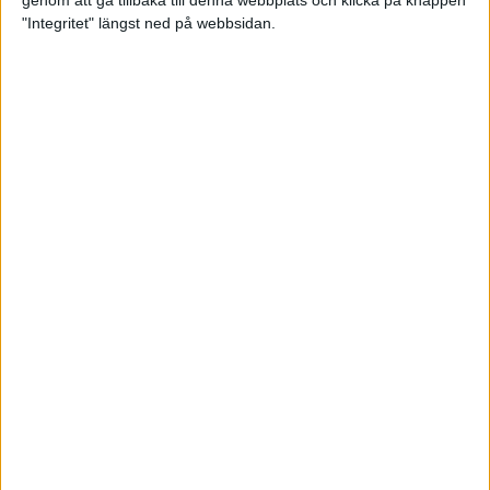
genom att gå tillbaka till denna webbplats och klicka på knappen
"Integritet" längst ned på webbsidan.
Spring långt i fjällen - en
annorlunda utmaning
2 feb 2025
10 tips när motivationen tryter
29 jan 2025
adidas Stockholm Halvmarathon -
ett lopp med snart 100-åriga anor
29 jan 2025
Friidrottsgalans hederspris till
marans skapare
22 jan 2025