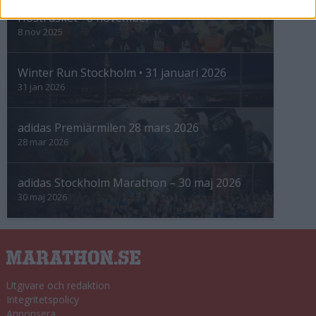
Höstrusket • 8 november
8 nov 2025
Winter Run Stockholm • 31 januari 2026
31 jan 2026
adidas Premiärmilen 28 mars 2026
28 mar 2026
adidas Stockholm Marathon – 30 maj 2026
30 maj 2026
Utgivare och redaktion
Integritetspolicy
Annonsera