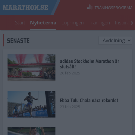
TRÄNINGSPROGRAM
Start
Nyheterna
Löpningen
Träningen
Inspirati
SENASTE
adidas Stockholm Marathon är
slutsålt!
26 feb 2025
Ebba Tulu Chala nära rekordet
23 feb 2025