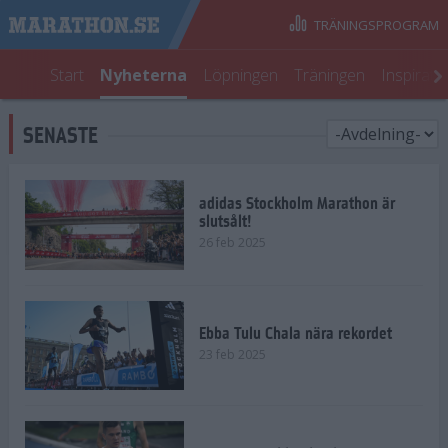
TRÄNINGSPROGRAM
Start
Nyheterna
Löpningen
Träningen
Inspirati
SENASTE
adidas Stockholm Marathon är
slutsålt!
26 feb 2025
Ebba Tulu Chala nära rekordet
23 feb 2025