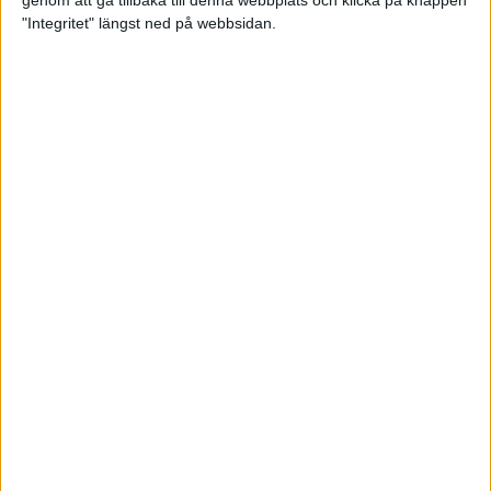
genom att gå tillbaka till denna webbplats och klicka på knappen
"Integritet" längst ned på webbsidan.
Spring långt i fjällen - en
annorlunda utmaning
2 feb 2025
10 tips när motivationen tryter
29 jan 2025
adidas Stockholm Halvmarathon -
ett lopp med snart 100-åriga anor
29 jan 2025
Friidrottsgalans hederspris till
marans skapare
22 jan 2025