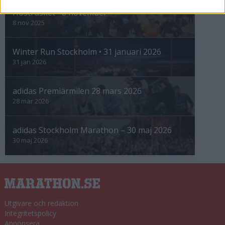
Höstrusket • 8 november
8 nov 2025
Winter Run Stockholm • 31 januari 2026
31 jan 2026
adidas Premiärmilen 28 mars 2026
28 mar 2026
adidas Stockholm Marathon – 30 maj 2026
30 maj 2026
Utgivare och redaktion
Integritetspolicy
Annonsera