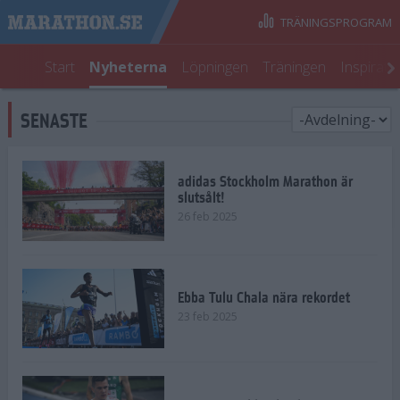
TRÄNINGSPROGRAM
Start
Nyheterna
Löpningen
Träningen
Inspirati
SENASTE
adidas Stockholm Marathon är
slutsålt!
26 feb 2025
Ebba Tulu Chala nära rekordet
23 feb 2025