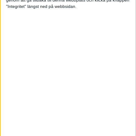
genom att gå tillbaka till denna webbplats och klicka på knappen
"Integritet" längst ned på webbsidan.
Spring långt i fjällen - en
annorlunda utmaning
2 feb 2025
10 tips när motivationen tryter
29 jan 2025
adidas Stockholm Halvmarathon -
ett lopp med snart 100-åriga anor
29 jan 2025
Friidrottsgalans hederspris till
marans skapare
22 jan 2025