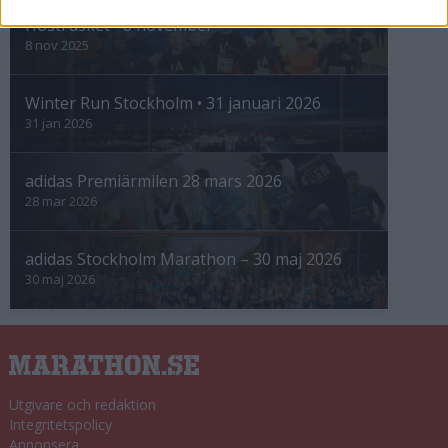
Höstrusket • 8 november
8 nov 2025
Winter Run Stockholm • 31 januari 2026
31 jan 2026
adidas Premiärmilen 28 mars 2026
28 mar 2026
adidas Stockholm Marathon – 30 maj 2026
30 maj 2026
Utgivare och redaktion
Integritetspolicy
Annonsera