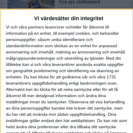
Fyra nya världsrekord
18 feb 2025
Vi värdesätter din integritet
Vi och våra partners levenrorer och/eller får åtkomst till
Stockholms Brantaste är tillbaka –
information på en enhet, till exempel cookies, och behandlar
Marathongruppen tar över
personuppgifter, såsom unika identifierare och
backloppet
standardinformation som skickas av en enhet for anpassad
18 feb 2025
annonsering och innehåll, mätning av annonsering och innehåll,
målgruppsundersokningar och utveckling av tjänster.
Med din
tillåtelse kan vi och våra leverantörer använda exakta uppgifter
Väg eller stig – vad säger din
om geografisk positionering och identifiering via skanning av
löparsjäl?
enheten. Du kan klicka för att godkänna vår och våra 1731
12 feb 2025
leverantörers uppgiftsbehandling enligt beskrivningen ovan.
Alternativt kan du klicka för att neka samtycke eller för att få
åtkomst till mer detaljerad information och ändra dina
inställningar innan du samtycker.
Observera att viss behandling
av dina personuppgifter kanske inte kräver ditt samtycke, men
C-vitamin till frukost!
du har rätt att invända mot sådan uppgiftsbehandling. Dina
12 feb 2025
inställningar gäller endast den här webbplatsen. Du kan när som
helst ändra dina preferenser eller dra tillbaka ditt samtycke