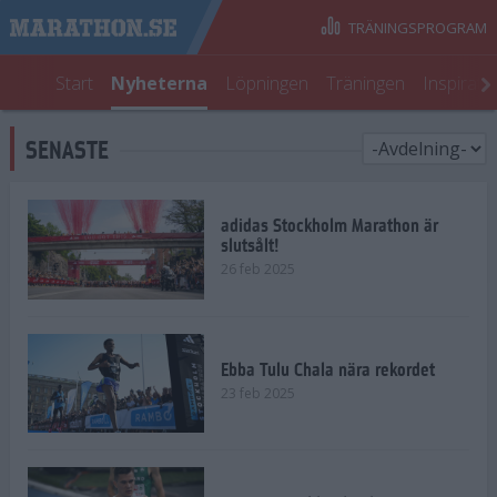
TRÄNINGSPROGRAM
Start
Nyheterna
Löpningen
Träningen
Inspirati
SENASTE
adidas Stockholm Marathon är
slutsålt!
26 feb 2025
Ebba Tulu Chala nära rekordet
23 feb 2025