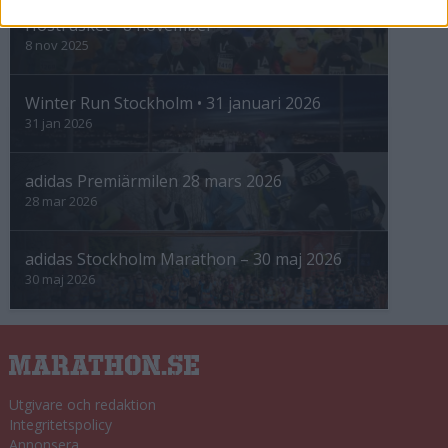
Höstrusket • 8 november
8 nov 2025
Winter Run Stockholm • 31 januari 2026
31 jan 2026
adidas Premiärmilen 28 mars 2026
28 mar 2026
adidas Stockholm Marathon – 30 maj 2026
30 maj 2026
Utgivare och redaktion
Integritetspolicy
Annonsera