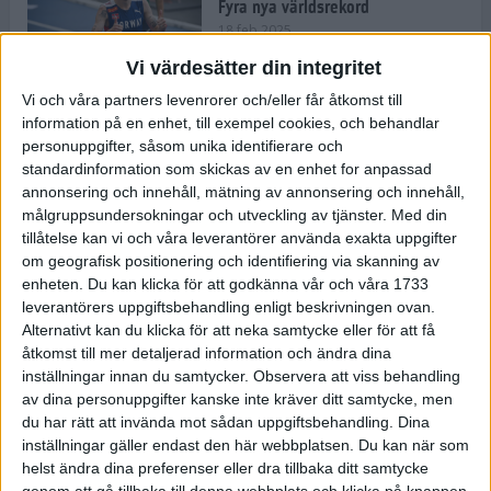
Fyra nya världsrekord
18 feb 2025
Vi värdesätter din integritet
Vi och våra partners levenrorer och/eller får åtkomst till
Stockholms Brantaste är tillbaka –
information på en enhet, till exempel cookies, och behandlar
Marathongruppen tar över
personuppgifter, såsom unika identifierare och
backloppet
standardinformation som skickas av en enhet for anpassad
18 feb 2025
annonsering och innehåll, mätning av annonsering och innehåll,
målgruppsundersokningar och utveckling av tjänster.
Med din
tillåtelse kan vi och våra leverantörer använda exakta uppgifter
Väg eller stig – vad säger din
om geografisk positionering och identifiering via skanning av
löparsjäl?
enheten. Du kan klicka för att godkänna vår och våra 1733
12 feb 2025
leverantörers uppgiftsbehandling enligt beskrivningen ovan.
Alternativt kan du klicka för att neka samtycke eller för att få
åtkomst till mer detaljerad information och ändra dina
inställningar innan du samtycker.
Observera att viss behandling
av dina personuppgifter kanske inte kräver ditt samtycke, men
C-vitamin till frukost!
du har rätt att invända mot sådan uppgiftsbehandling. Dina
12 feb 2025
inställningar gäller endast den här webbplatsen. Du kan när som
helst ändra dina preferenser eller dra tillbaka ditt samtycke