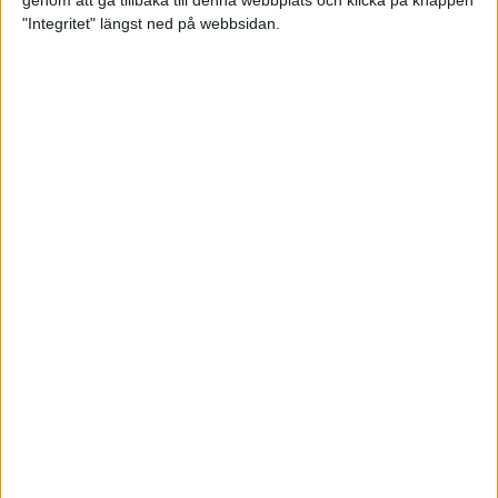
genom att gå tillbaka till denna webbplats och klicka på knappen
"Integritet" längst ned på webbsidan.
Spring långt i fjällen - en
annorlunda utmaning
2 feb 2025
10 tips när motivationen tryter
29 jan 2025
adidas Stockholm Halvmarathon -
ett lopp med snart 100-åriga anor
29 jan 2025
Friidrottsgalans hederspris till
marans skapare
22 jan 2025