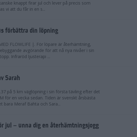
anske knappt firar jul och lever på precis som
 vi att du får in en s...
jus förbättra din löpning
FLOWLIFE |. För löpare är återhämtning,
rebyggande avgörande för att nå nya nivåer i sin
opp. Infraröd ljusterapi ...
av Sarah
37 på 5 km väglöpning i sin första tävling efter det
EM för en vecka sedan. Tiden är svenskt årsbästa
t bara Meraf Bahta och Sara...
ör jul – unna dig en återhämtningsjogg