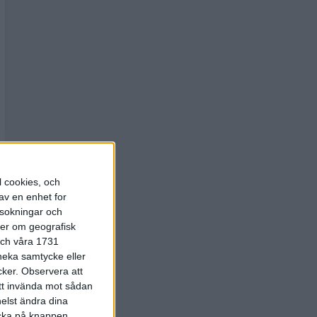
l cookies, och
av en enhet for
rsokningar och
ter om geografisk
 och våra 1731
 neka samtycke eller
cker.
Observera att
att invända mot sådan
elst ändra dina
licka på knappen