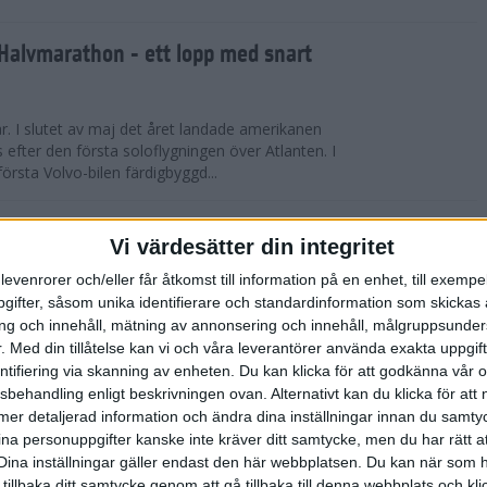
Halvmarathon - ett lopp med snart
år. I slutet av maj det året landade amerikanen
s efter den första soloflygningen över Atlanten. I
örsta Volvo-bilen färdigbyggd...
ederspris till marans skapare
Vi värdesätter din integritet
levenrorer och/eller får åtkomst till information på en enhet, till exempe
 på tisdagskvällen tilldelades Anders Olsson, som
ifter, såsom unika identifierare och standardinformation som skickas 
l att starta Stockholm Marathon startades 1979,
g och innehåll, mätning av annonsering och innehåll, målgruppsunde
rspris för motionslöpningens ut...
.
Med din tillåtelse kan vi och våra leverantörer använda exakta uppgif
entifiering via skanning av enheten. Du kan klicka för att godkänna vår
sbehandling enligt beskrivningen ovan. Alternativt kan du klicka för att
̈rberedelser och återhämtning
ll mer detaljerad information och ändra dina inställningar innan du samty
ina personuppgifter kanske inte kräver ditt samtycke, men du har rätt 
ED FLOWLIFE | Att springa under
Dina inställningar gäller endast den här webbplatsen. Du kan när som h
fantastisk utmaning som stärker både kropp och
 tillbaka ditt samtycke genom att gå tillbaka till denna webbplats och k