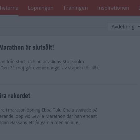
heterna
Löpningen
Träningen
Inspirationen
arathon är slutsålt!
dan från start, och nu är adidas Stockholm
. Den 31 maj går evenemanget av stapeln för 46:e
ära rekordet
re i maratonlöpning Ebba Tulu Chala svarade på
rande lopp vid Sevilla Marathon där han endast
uldan Hassans ett år gamla men ännu e...