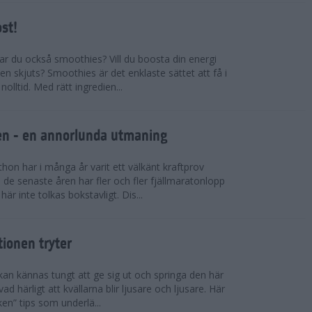
ost!
kar du också smoothies? Vill du boosta din energi
n skjuts? Smoothies är det enklaste sättet att få i
olltid. Med rätt ingredien...
llen - en annorlunda utmaning
on har i många år varit ett välkänt kraftprov
de senaste åren har fler och fler fjällmaratonlopp
är inte tolkas bokstavligt. Dis...
tionen tryter
kan kännas tungt att ge sig ut och springa den här
ad härligt att kvällarna blir ljusare och ljusare. Här
ken” tips som underlä...