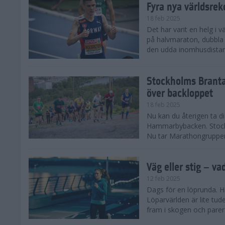
Fyra nya världsrek
18 feb 2025
Det har varit en helg i 
på halvmaraton, dubbla 
den udda inomhusdista
Stockholms Branta
över backloppet
18 feb 2025
Nu kan du återigen ta d
Hammarbybacken. Stockho
Nu tar Marathongruppen 
Väg eller stig – va
12 feb 2025
Dags för en löprunda. H
Löparvärlden är lite tude
fram i skogen och parera