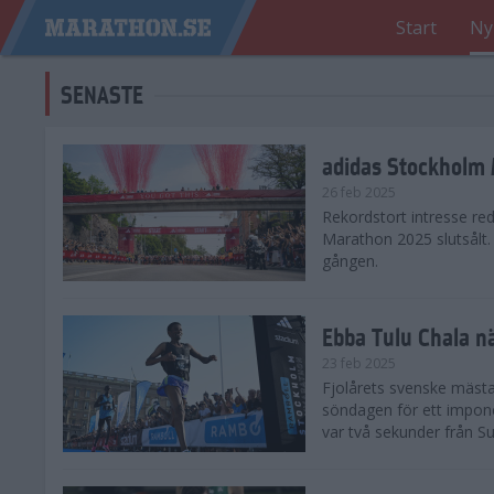
Start
Ny
SENASTE
adidas Stockholm M
26 feb 2025
Rekordstort intresse re
Marathon 2025 slutsålt
gången.
Ebba Tulu Chala n
23 feb 2025
Fjolårets svenske mästa
söndagen för ett impone
var två sekunder från S