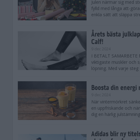
Julen närmar sig med st
fylld med långa att-göra
enkla sätt att släppa str
Årets bästa julkla
Calf!
9 dec 2024
I BETALT SAMARBETE ME
viktigaste muskler och s
löpning. Med varje steg ut
Boosta din energi
9 dec 2024
När vintermörkret sänker
en uppfriskande och när
dig en härlig julstämning 
Adidas blir ny tit