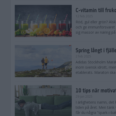
C-vitamin till fruk
12 feb 2025
Röd, gul eller grön? Äls
och ge immunförsvaret e
sig massor av näring på n
Spring långt i fjä
2 feb 2025
Adidas Stockholm Marath
inom svensk idrott, men 
etablerats. Maraton ska h
10 tips när motiva
29 jan 2025
I ärlighetens namn, det 
tiden på året. Men tänk v
får du några ”spark-i-ba