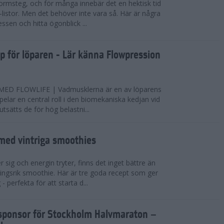
ormsteg, och för många innebär det en hektisk tid
-listor. Men det behöver inte vara så. Här är några
essen och hitta ögonblick ...
pp för löparen - Lär känna Flowpression
D FLOWLIFE | Vadmusklerna är en av löparens
pelar en central roll i den biomekaniska kedjan vid
sätts de för hög belastni...
 med vintriga smoothies
 sig och energin tryter, finns det inget bättre än
ingsrik smoothie. Här är tre goda recept som ger
- perfekta för att starta d...
elsponsor för Stockholm Halvmaraton –