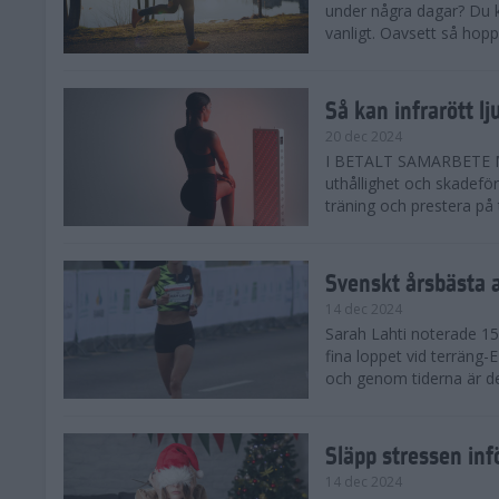
under några dagar? Du k
vanligt. Oavsett så hoppas
Så kan infrarött l
20 dec 2024
I BETALT SAMARBETE MED 
uthållighet och skadefö
träning och prestera på t
Svenskt årsbästa 
14 dec 2024
Sarah Lahti noterade 15.
fina loppet vid terräng-
och genom tiderna är de
Släpp stressen inf
14 dec 2024