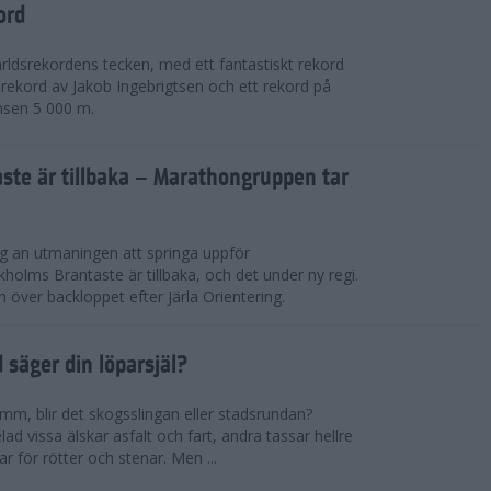
ord
världsrekordens tecken, med ett fantastiskt rekord
rekord av Jakob Ingebrigtsen och ett rekord på
nsen 5 000 m.
ste är tillbaka – Marathongruppen tar
ig an utmaningen att springa uppför
lms Brantaste är tillbaka, och det under ny regi.
över backloppet efter Järla Orientering.
d säger din löparsjäl?
mm, blir det skogsslingan eller stadsrundan?
lad vissa älskar asfalt och fart, andra tassar hellre
r för rötter och stenar. Men ...