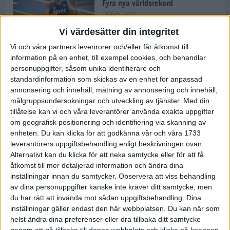
Fyra nya världsrekord
18 feb 2025
Vi värdesätter din integritet
Vi och våra partners levenrorer och/eller får åtkomst till
Stockholms Brantaste är tillbaka –
information på en enhet, till exempel cookies, och behandlar
Marathongruppen tar över
personuppgifter, såsom unika identifierare och
backloppet
standardinformation som skickas av en enhet for anpassad
18 feb 2025
annonsering och innehåll, mätning av annonsering och innehåll,
målgruppsundersokningar och utveckling av tjänster.
Med din
tillåtelse kan vi och våra leverantörer använda exakta uppgifter
Väg eller stig – vad säger din
om geografisk positionering och identifiering via skanning av
löparsjäl?
enheten. Du kan klicka för att godkänna vår och våra 1733
12 feb 2025
leverantörers uppgiftsbehandling enligt beskrivningen ovan.
Alternativt kan du klicka för att neka samtycke eller för att få
åtkomst till mer detaljerad information och ändra dina
inställningar innan du samtycker.
Observera att viss behandling
av dina personuppgifter kanske inte kräver ditt samtycke, men
C-vitamin till frukost!
du har rätt att invända mot sådan uppgiftsbehandling. Dina
12 feb 2025
inställningar gäller endast den här webbplatsen. Du kan när som
helst ändra dina preferenser eller dra tillbaka ditt samtycke