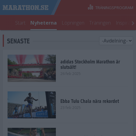
TRÄNINGSPROGRAM
Start
Nyheterna
Löpningen
Träningen
Inspirati
SENASTE
adidas Stockholm Marathon är
slutsålt!
26 feb 2025
Ebba Tulu Chala nära rekordet
23 feb 2025