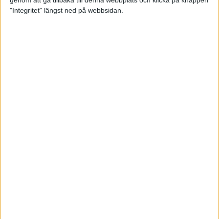
genom att gå tillbaka till denna webbplats och klicka på knappen
"Integritet" längst ned på webbsidan.
Spring långt i fjällen - en
annorlunda utmaning
2 feb 2025
10 tips när motivationen tryter
29 jan 2025
adidas Stockholm Halvmarathon -
ett lopp med snart 100-åriga anor
29 jan 2025
Friidrottsgalans hederspris till
marans skapare
22 jan 2025