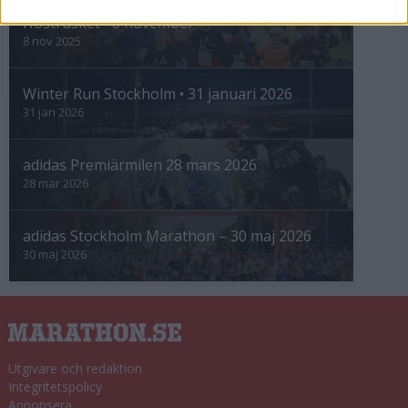
Höstrusket • 8 november
8 nov 2025
Winter Run Stockholm • 31 januari 2026
31 jan 2026
adidas Premiärmilen 28 mars 2026
28 mar 2026
adidas Stockholm Marathon – 30 maj 2026
30 maj 2026
Utgivare och redaktion
Integritetspolicy
Annonsera