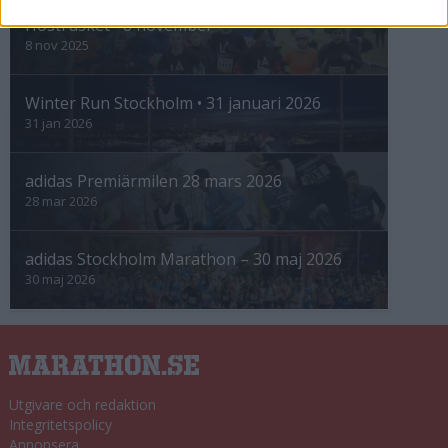
Höstrusket • 8 november
8 nov 2025
Winter Run Stockholm • 31 januari 2026
31 jan 2026
adidas Premiärmilen 28 mars 2026
28 mar 2026
adidas Stockholm Marathon – 30 maj 2026
30 maj 2026
Utgivare och redaktion
Integritetspolicy
Annonsera