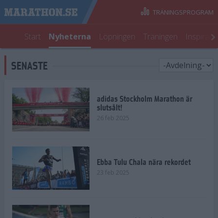
TRÄNINGSPROGRAM
Start
Nyheterna
Löpningen
Träningen
Inspirati
SENASTE
adidas Stockholm Marathon är
slutsålt!
26 feb 2025
Ebba Tulu Chala nära rekordet
23 feb 2025