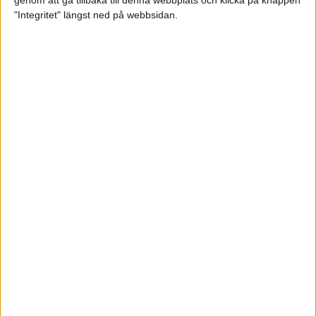
genom att gå tillbaka till denna webbplats och klicka på knappen
"Integritet" längst ned på webbsidan.
Spring långt i fjällen - en
annorlunda utmaning
2 feb 2025
10 tips när motivationen tryter
29 jan 2025
adidas Stockholm Halvmarathon -
ett lopp med snart 100-åriga anor
29 jan 2025
Friidrottsgalans hederspris till
marans skapare
22 jan 2025