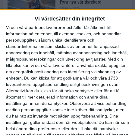
Fyra nya världsrekord
18 feb 2025
Vi värdesätter din integritet
Vi och våra partners levenrorer och/eller får åtkomst till
Stockholms Brantaste är tillbaka –
information på en enhet, till exempel cookies, och behandlar
Marathongruppen tar över
personuppgifter, såsom unika identifierare och
backloppet
standardinformation som skickas av en enhet for anpassad
18 feb 2025
annonsering och innehåll, mätning av annonsering och innehåll,
målgruppsundersokningar och utveckling av tjänster.
Med din
tillåtelse kan vi och våra leverantörer använda exakta uppgifter
Väg eller stig – vad säger din
om geografisk positionering och identifiering via skanning av
löparsjäl?
enheten. Du kan klicka för att godkänna vår och våra 1733
12 feb 2025
leverantörers uppgiftsbehandling enligt beskrivningen ovan.
Alternativt kan du klicka för att neka samtycke eller för att få
åtkomst till mer detaljerad information och ändra dina
inställningar innan du samtycker.
Observera att viss behandling
av dina personuppgifter kanske inte kräver ditt samtycke, men
C-vitamin till frukost!
du har rätt att invända mot sådan uppgiftsbehandling. Dina
12 feb 2025
inställningar gäller endast den här webbplatsen. Du kan när som
helst ändra dina preferenser eller dra tillbaka ditt samtycke