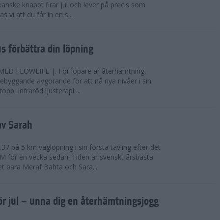
anske knappt firar jul och lever på precis som
 vi att du får in en s...
jus förbättra din löpning
FLOWLIFE |. För löpare är återhämtning,
rebyggande avgörande för att nå nya nivåer i sin
opp. Infraröd ljusterapi ...
av Sarah
37 på 5 km väglöpning i sin första tävling efter det
EM för en vecka sedan. Tiden är svenskt årsbästa
t bara Meraf Bahta och Sara...
ör jul – unna dig en återhämtningsjogg