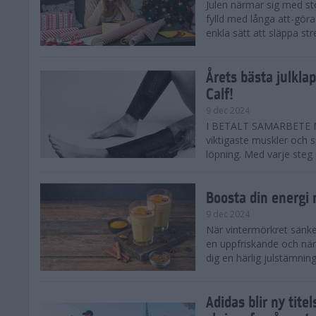
Julen närmar sig med st
fylld med långa att-göra
enkla sätt att släppa str
Årets bästa julkla
Calf!
9 dec 2024
I BETALT SAMARBETE ME
viktigaste muskler och s
löpning. Med varje steg ut
Boosta din energi
9 dec 2024
När vintermörkret sänker
en uppfriskande och när
dig en härlig julstämning 
Adidas blir ny tit