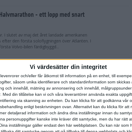
Halvmarathon - ett lopp med snart
år. I slutet av maj det året landade amerikanen
s efter den första soloflygningen över Atlanten. I
örsta Volvo-bilen färdigbyggd...
ederspris till marans skapare
Vi värdesätter din integritet
levenrorer och/eller får åtkomst till information på en enhet, till exempe
 på tisdagskvällen tilldelades Anders Olsson, som
ifter, såsom unika identifierare och standardinformation som skickas 
l att starta Stockholm Marathon startades 1979,
g och innehåll, mätning av annonsering och innehåll, målgruppsunde
rspris för motionslöpningens ut...
.
Med din tillåtelse kan vi och våra leverantörer använda exakta uppgif
entifiering via skanning av enheten. Du kan klicka för att godkänna vår
sbehandling enligt beskrivningen ovan. Alternativt kan du klicka för att
̈rberedelser och återhämtning
ll mer detaljerad information och ändra dina inställningar innan du samty
ina personuppgifter kanske inte kräver ditt samtycke, men du har rätt 
ED FLOWLIFE | Att springa under
Dina inställningar gäller endast den här webbplatsen. Du kan när som h
fantastisk utmaning som stärker både kropp och
 tillbaka ditt samtycke genom att gå tillbaka till denna webbplats och k