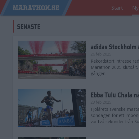
Start
Ny
SENASTE
adidas Stockholm M
26 feb 2025
Rekordstort intresse re
Marathon 2025 slutsålt
gången.
Ebba Tulu Chala n
23 feb 2025
Fjolårets svenske mästa
söndagen för ett impone
var två sekunder från S