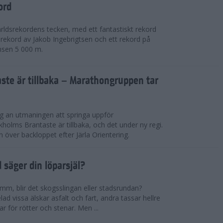
ord
världsrekordens tecken, med ett fantastiskt rekord
rekord av Jakob Ingebrigtsen och ett rekord på
nsen 5 000 m.
ste är tillbaka – Marathongruppen tar
ig an utmaningen att springa uppför
lms Brantaste är tillbaka, och det under ny regi.
över backloppet efter Järla Orientering.
d säger din löparsjäl?
mm, blir det skogsslingan eller stadsrundan?
lad vissa älskar asfalt och fart, andra tassar hellre
r för rötter och stenar. Men ...