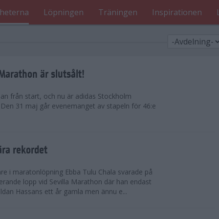
heterna
Löpningen
Träningen
Inspirationen
arathon är slutsålt!
dan från start, och nu är adidas Stockholm
. Den 31 maj går evenemanget av stapeln för 46:e
ära rekordet
re i maratonlöpning Ebba Tulu Chala svarade på
rande lopp vid Sevilla Marathon där han endast
uldan Hassans ett år gamla men ännu e...