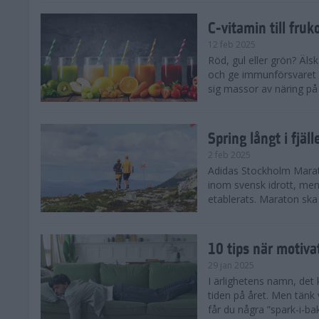
C-vitamin till fruk
12 feb 2025
Röd, gul eller grön? Äls
och ge immunförsvaret e
sig massor av näring på n
Spring långt i fjä
2 feb 2025
Adidas Stockholm Marath
inom svensk idrott, men 
etablerats. Maraton ska h
10 tips när motiva
29 jan 2025
I ärlighetens namn, det 
tiden på året. Men tänk v
får du några ”spark-i-ba