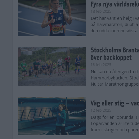
Fyra nya världsrek
18 feb 2025
Det har varit en helg i 
på halvmaraton, dubbla 
den udda inomhusdista
Stockholms Branta
över backloppet
18 feb 2025
Nu kan du återigen ta d
Hammarbybacken. Stockho
Nu tar Marathongruppen 
Väg eller stig – va
12 feb 2025
Dags för en löprunda. H
Löparvärlden är lite tude
fram i skogen och parera