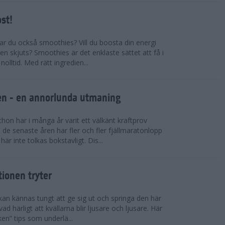
ost!
kar du också smoothies? Vill du boosta din energi
n skjuts? Smoothies är det enklaste sättet att få i
olltid. Med rätt ingredien...
llen - en annorlunda utmaning
on har i många år varit ett välkänt kraftprov
de senaste åren har fler och fler fjällmaratonlopp
är inte tolkas bokstavligt. Dis...
tionen tryter
kan kännas tungt att ge sig ut och springa den här
ad härligt att kvällarna blir ljusare och ljusare. Här
ken” tips som underlä...