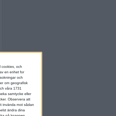
l cookies, och
av en enhet for
rsokningar och
ter om geografisk
 och våra 1731
 neka samtycke eller
cker.
Observera att
att invända mot sådan
elst ändra dina
licka på knappen