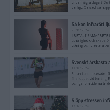
under några dagar? Du k
vanligt. Oavsett så hoppas
Så kan infrarött l
20 dec 2024
I BETALT SAMARBETE MED 
uthållighet och skadefö
träning och prestera på t
Svenskt årsbästa 
14 dec 2024
Sarah Lahti noterade 15.
fina loppet vid terräng-
och genom tiderna är de
Släpp stressen inf
14 dec 2024