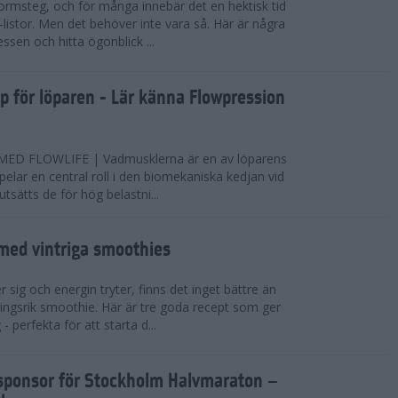
ormsteg, och för många innebär det en hektisk tid
-listor. Men det behöver inte vara så. Här är några
essen och hitta ögonblick ...
pp för löparen - Lär känna Flowpression
D FLOWLIFE | Vadmusklerna är en av löparens
pelar en central roll i den biomekaniska kedjan vid
sätts de för hög belastni...
 med vintriga smoothies
 sig och energin tryter, finns det inget bättre än
ingsrik smoothie. Här är tre goda recept som ger
- perfekta för att starta d...
elsponsor för Stockholm Halvmaraton –