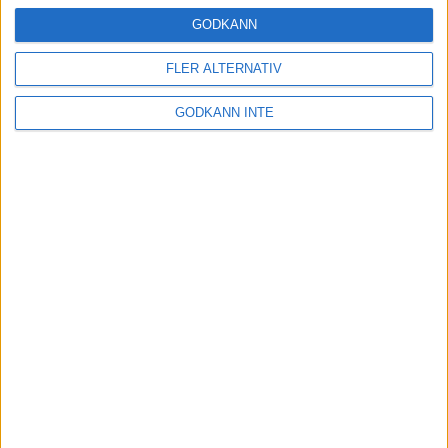
24 okt 2024
GODKÄNN
FLER ALTERNATIV
Hoppa dig till ett bättre löpsteg
GODKÄNN INTE
21 okt 2024
Lahti men inte Almgren i terräng-
SM
21 okt 2024
Makalöst världsrekord i Chicago
Marathon
13 okt 2024