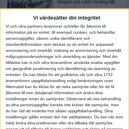
Almgren och Lahti i terräng-EM
3 dec 2024
Vi värdesätter din integritet
Vi och våra partners levenrorer och/eller får åtkomst till
information på en enhet, till exempel cookies, och behandlar
Backträning bygger snabbhet,
personuppgifter, såsom unika identifierare och
uthållighet och pannben
standardinformation som skickas av en enhet for anpassad
27 nov 2024
• Löpningen
• Träning
annonsering och innehåll, mätning av annonsering och innehåll,
målgruppsundersokningar och utveckling av tjänster.
Med din
tillåtelse kan vi och våra leverantörer använda exakta uppgifter
Djurgården satsar på friidrott –
om geografisk positionering och identifiering via skanning av
värvar Andreas Kramer
enheten. Du kan klicka för att godkänna vår och våra 1733
25 nov 2024
leverantörers uppgiftsbehandling enligt beskrivningen ovan.
Alternativt kan du klicka för att neka samtycke eller för att få
åtkomst till mer detaljerad information och ändra dina
inställningar innan du samtycker.
Observera att viss behandling
av dina personuppgifter kanske inte kräver ditt samtycke, men
Ny terrängseger för Sarah Lahti
du har rätt att invända mot sådan uppgiftsbehandling. Dina
24 nov 2024
inställningar gäller endast den här webbplatsen. Du kan när som
helst ändra dina preferenser eller dra tillbaka ditt samtycke