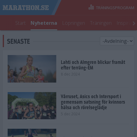
TRÄNINGSPROGRAM
Start
Nyheterna
Löpningen
Träningen
Inspirati
SENASTE
Lahti och Almgren blickar framåt
efter terräng-EM
8 dec 2024
Vårruset, Asics och Intersport i
gemensam satsning för kvinnors
hälsa och rörelseglädje
5 dec 2024