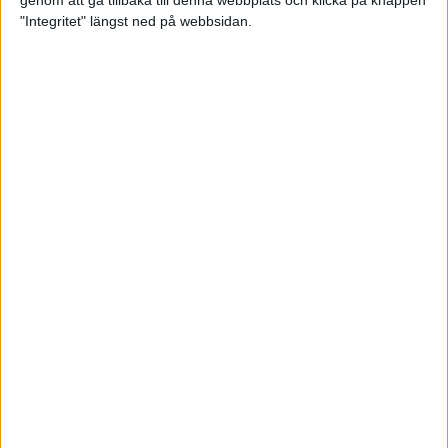
genom att gå tillbaka till denna webbplats och klicka på knappen
"Integritet" längst ned på webbsidan.
Testa scrambled oats - vinterns
bästa frukost
21 nov 2024
• Livet
• Kost
Nytt starkt lopp av Sarah Lahti
17 nov 2024
Nu är bästa tiden för grundträning
5 nov 2024
• Löpningen
• Träning
Nya vinnare i New York City
Marathon
3 nov 2024