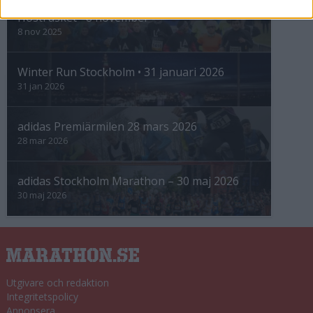
Höstrusket • 8 november
8 nov 2025
Winter Run Stockholm • 31 januari 2026
31 jan 2026
adidas Premiärmilen 28 mars 2026
28 mar 2026
adidas Stockholm Marathon – 30 maj 2026
30 maj 2026
Utgivare och redaktion
Integritetspolicy
Annonsera