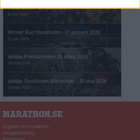
Höstrusket • 8 november
8 nov 2025
Winter Run Stockholm • 31 januari 2026
31 jan 2026
adidas Premiärmilen 28 mars 2026
28 mar 2026
adidas Stockholm Marathon – 30 maj 2026
30 maj 2026
Utgivare och redaktion
Integritetspolicy
Annonsera