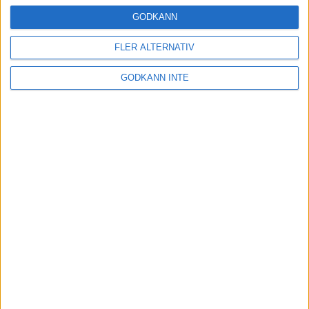
24 okt 2024
GODKÄNN
FLER ALTERNATIV
Hoppa dig till ett bättre löpsteg
GODKÄNN INTE
21 okt 2024
Lahti men inte Almgren i terräng-
SM
21 okt 2024
Makalöst världsrekord i Chicago
Marathon
13 okt 2024