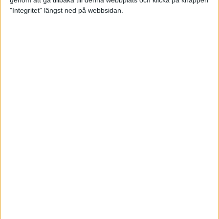
genom att gå tillbaka till denna webbplats och klicka på knappen
"Integritet" längst ned på webbsidan.
Testa scrambled oats - vinterns
bästa frukost
21 nov 2024
• Livet
• Kost
Nytt starkt lopp av Sarah Lahti
17 nov 2024
Nu är bästa tiden för grundträning
5 nov 2024
• Löpningen
• Träning
Nya vinnare i New York City
Marathon
3 nov 2024