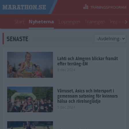
TRÄNINGSPROGRAM
Start
Nyheterna
Löpningen
Träningen
Inspirati
SENASTE
Lahti och Almgren blickar framåt
efter terräng-EM
8 dec 2024
Vårruset, Asics och Intersport i
gemensam satsning för kvinnors
hälsa och rörelseglädje
5 dec 2024