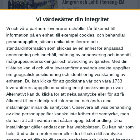
Almgren och Lahti i terräng-EM
3 dec 2024
Vi värdesätter din integritet
Vi och våra partners levenrorer och/eller får åtkomst till
information på en enhet, till exempel cookies, och behandlar
Backträning bygger snabbhet,
personuppgifter, såsom unika identifierare och
uthållighet och pannben
standardinformation som skickas av en enhet for anpassad
27 nov 2024
• Löpningen
• Träning
annonsering och innehåll, mätning av annonsering och innehåll,
målgruppsundersokningar och utveckling av tjänster.
Med din
tillåtelse kan vi och våra leverantörer använda exakta uppgifter
Djurgården satsar på friidrott –
om geografisk positionering och identifiering via skanning av
värvar Andreas Kramer
enheten. Du kan klicka för att godkänna vår och våra 1733
25 nov 2024
leverantörers uppgiftsbehandling enligt beskrivningen ovan.
Alternativt kan du klicka för att neka samtycke eller för att få
åtkomst till mer detaljerad information och ändra dina
inställningar innan du samtycker.
Observera att viss behandling
av dina personuppgifter kanske inte kräver ditt samtycke, men
Ny terrängseger för Sarah Lahti
du har rätt att invända mot sådan uppgiftsbehandling. Dina
24 nov 2024
inställningar gäller endast den här webbplatsen. Du kan när som
helst ändra dina preferenser eller dra tillbaka ditt samtycke