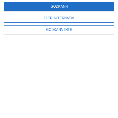
24 okt 2024
GODKÄNN
FLER ALTERNATIV
Hoppa dig till ett bättre löpsteg
GODKÄNN INTE
21 okt 2024
Lahti men inte Almgren i terräng-
SM
21 okt 2024
Makalöst världsrekord i Chicago
Marathon
13 okt 2024