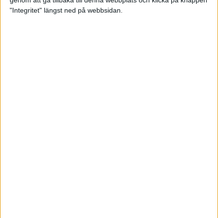
genom att gå tillbaka till denna webbplats och klicka på knappen
"Integritet" längst ned på webbsidan.
Testa scrambled oats - vinterns
bästa frukost
21 nov 2024
• Livet
• Kost
Nytt starkt lopp av Sarah Lahti
17 nov 2024
Nu är bästa tiden för grundträning
5 nov 2024
• Löpningen
• Träning
Nya vinnare i New York City
Marathon
3 nov 2024