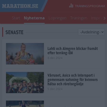
TRÄNINGSPROGRAM
Start
Nyheterna
Löpningen
Träningen
Inspirati
SENASTE
Lahti och Almgren blickar framåt
efter terräng-EM
8 dec 2024
Vårruset, Asics och Intersport i
gemensam satsning för kvinnors
hälsa och rörelseglädje
5 dec 2024