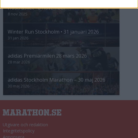
Höstrusket • 8 november
8 nov 2025
Winter Run Stockholm • 31 januari 2026
31 jan 2026
adidas Premiärmilen 28 mars 2026
28 mar 2026
adidas Stockholm Marathon – 30 maj 2026
30 maj 2026
Utgivare och redaktion
Integritetspolicy
Annonsera