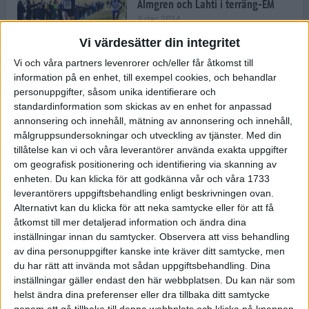
Almgren och Lahti i terräng-EM
3 dec 2024
Vi värdesätter din integritet
Vi och våra partners levenrorer och/eller får åtkomst till
information på en enhet, till exempel cookies, och behandlar
Backträning bygger snabbhet,
personuppgifter, såsom unika identifierare och
uthållighet och pannben
standardinformation som skickas av en enhet for anpassad
27 nov 2024
• Löpningen
• Träning
annonsering och innehåll, mätning av annonsering och innehåll,
målgruppsundersokningar och utveckling av tjänster.
Med din
tillåtelse kan vi och våra leverantörer använda exakta uppgifter
Djurgården satsar på friidrott –
om geografisk positionering och identifiering via skanning av
värvar Andreas Kramer
enheten. Du kan klicka för att godkänna vår och våra 1733
25 nov 2024
leverantörers uppgiftsbehandling enligt beskrivningen ovan.
Alternativt kan du klicka för att neka samtycke eller för att få
åtkomst till mer detaljerad information och ändra dina
inställningar innan du samtycker.
Observera att viss behandling
av dina personuppgifter kanske inte kräver ditt samtycke, men
Ny terrängseger för Sarah Lahti
du har rätt att invända mot sådan uppgiftsbehandling. Dina
24 nov 2024
inställningar gäller endast den här webbplatsen. Du kan när som
helst ändra dina preferenser eller dra tillbaka ditt samtycke