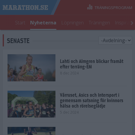
TRÄNINGSPROGRAM
Start
Nyheterna
Löpningen
Träningen
Inspirati
SENASTE
Lahti och Almgren blickar framåt
efter terräng-EM
8 dec 2024
Vårruset, Asics och Intersport i
gemensam satsning för kvinnors
hälsa och rörelseglädje
5 dec 2024