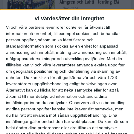
Almgren och Lahti i terräng-EM
3 dec 2024
Vi värdesätter din integritet
Vi och våra partners levenrorer och/eller får åtkomst till
information på en enhet, till exempel cookies, och behandlar
Backträning bygger snabbhet,
personuppgifter, såsom unika identifierare och
uthållighet och pannben
standardinformation som skickas av en enhet for anpassad
27 nov 2024
• Löpningen
• Träning
annonsering och innehåll, mätning av annonsering och innehåll,
målgruppsundersokningar och utveckling av tjänster.
Med din
tillåtelse kan vi och våra leverantörer använda exakta uppgifter
Djurgården satsar på friidrott –
om geografisk positionering och identifiering via skanning av
värvar Andreas Kramer
enheten. Du kan klicka för att godkänna vår och våra 1733
25 nov 2024
leverantörers uppgiftsbehandling enligt beskrivningen ovan.
Alternativt kan du klicka för att neka samtycke eller för att få
åtkomst till mer detaljerad information och ändra dina
inställningar innan du samtycker.
Observera att viss behandling
av dina personuppgifter kanske inte kräver ditt samtycke, men
Ny terrängseger för Sarah Lahti
du har rätt att invända mot sådan uppgiftsbehandling. Dina
24 nov 2024
inställningar gäller endast den här webbplatsen. Du kan när som
helst ändra dina preferenser eller dra tillbaka ditt samtycke