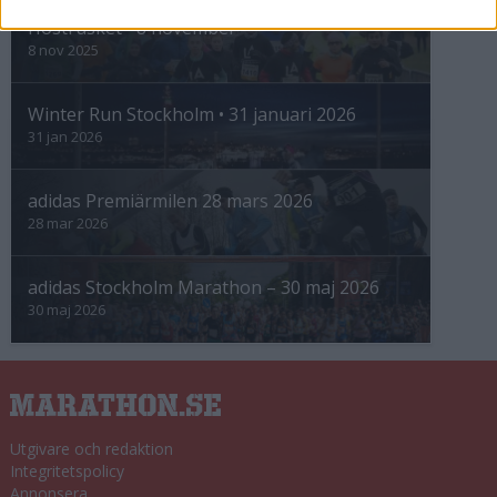
Höstrusket • 8 november
8 nov 2025
Winter Run Stockholm • 31 januari 2026
31 jan 2026
adidas Premiärmilen 28 mars 2026
28 mar 2026
adidas Stockholm Marathon – 30 maj 2026
30 maj 2026
Utgivare och redaktion
Integritetspolicy
Annonsera