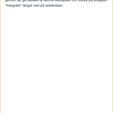
genom att gå tillbaka till denna webbplats och klicka på knappen
"Integritet" längst ned på webbsidan.
Testa scrambled oats - vinterns
bästa frukost
21 nov 2024
• Livet
• Kost
Nytt starkt lopp av Sarah Lahti
17 nov 2024
Nu är bästa tiden för grundträning
5 nov 2024
• Löpningen
• Träning
Nya vinnare i New York City
Marathon
3 nov 2024