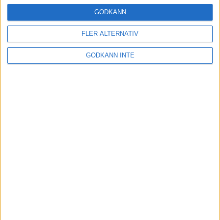
24 okt 2024
GODKÄNN
FLER ALTERNATIV
Hoppa dig till ett bättre löpsteg
GODKÄNN INTE
21 okt 2024
Lahti men inte Almgren i terräng-
SM
21 okt 2024
Makalöst världsrekord i Chicago
Marathon
13 okt 2024