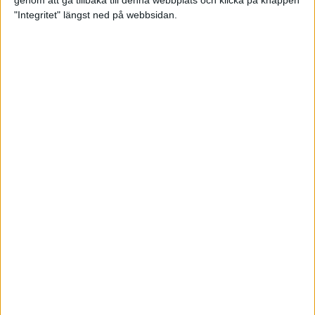
genom att gå tillbaka till denna webbplats och klicka på knappen
"Integritet" längst ned på webbsidan.
Testa scrambled oats - vinterns
bästa frukost
21 nov 2024
• Livet
• Kost
Nytt starkt lopp av Sarah Lahti
17 nov 2024
Nu är bästa tiden för grundträning
5 nov 2024
• Löpningen
• Träning
Nya vinnare i New York City
Marathon
3 nov 2024