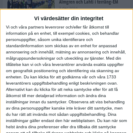
Almgren och Lahti i terräng-EM
3 dec 2024
Vi värdesätter din integritet
Vi och våra partners levenrorer och/eller får åtkomst till
information på en enhet, till exempel cookies, och behandlar
Backträning bygger snabbhet,
personuppgifter, såsom unika identifierare och
uthållighet och pannben
standardinformation som skickas av en enhet for anpassad
27 nov 2024
• Löpningen
• Träning
annonsering och innehåll, mätning av annonsering och innehåll,
målgruppsundersokningar och utveckling av tjänster.
Med din
tillåtelse kan vi och våra leverantörer använda exakta uppgifter
Djurgården satsar på friidrott –
om geografisk positionering och identifiering via skanning av
värvar Andreas Kramer
enheten. Du kan klicka för att godkänna vår och våra 1733
25 nov 2024
leverantörers uppgiftsbehandling enligt beskrivningen ovan.
Alternativt kan du klicka för att neka samtycke eller för att få
åtkomst till mer detaljerad information och ändra dina
inställningar innan du samtycker.
Observera att viss behandling
av dina personuppgifter kanske inte kräver ditt samtycke, men
Ny terrängseger för Sarah Lahti
du har rätt att invända mot sådan uppgiftsbehandling. Dina
24 nov 2024
inställningar gäller endast den här webbplatsen. Du kan när som
helst ändra dina preferenser eller dra tillbaka ditt samtycke