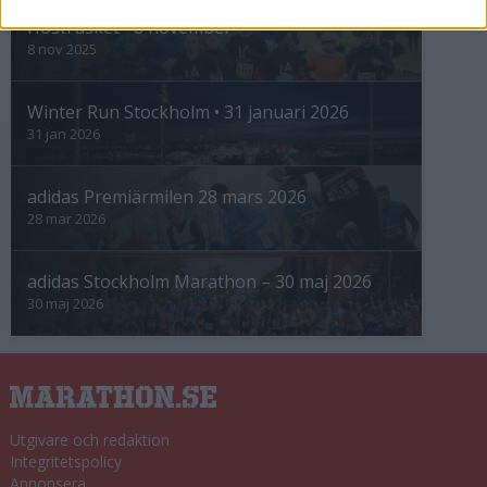
Höstrusket • 8 november
8 nov 2025
Winter Run Stockholm • 31 januari 2026
31 jan 2026
adidas Premiärmilen 28 mars 2026
28 mar 2026
adidas Stockholm Marathon – 30 maj 2026
30 maj 2026
Utgivare och redaktion
Integritetspolicy
Annonsera