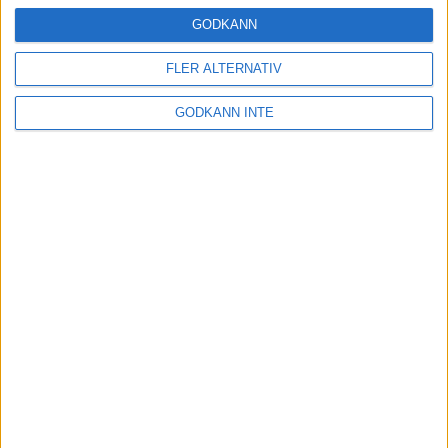
24 okt 2024
GODKÄNN
FLER ALTERNATIV
Hoppa dig till ett bättre löpsteg
GODKÄNN INTE
21 okt 2024
Lahti men inte Almgren i terräng-
SM
21 okt 2024
Makalöst världsrekord i Chicago
Marathon
13 okt 2024