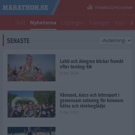
TRÄNINGSPROGRAM
Start
Nyheterna
Löpningen
Träningen
Inspirati
SENASTE
Lahti och Almgren blickar framåt
efter terräng-EM
8 dec 2024
Vårruset, Asics och Intersport i
gemensam satsning för kvinnors
hälsa och rörelseglädje
5 dec 2024