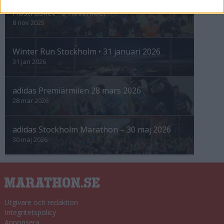
Höstrusket • 8 november
8 nov 2025
Winter Run Stockholm • 31 januari 2026
31 jan 2026
adidas Premiärmilen 28 mars 2026
28 mar 2026
adidas Stockholm Marathon – 30 maj 2026
30 maj 2026
Utgivare och redaktion
Integritetspolicy
Annonsera