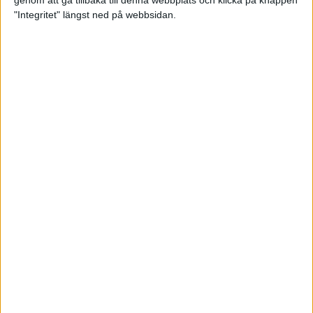
genom att gå tillbaka till denna webbplats och klicka på knappen
"Integritet" längst ned på webbsidan.
Testa scrambled oats - vinterns
bästa frukost
21 nov 2024
• Livet
• Kost
Nytt starkt lopp av Sarah Lahti
17 nov 2024
Nu är bästa tiden för grundträning
5 nov 2024
• Löpningen
• Träning
Nya vinnare i New York City
Marathon
3 nov 2024