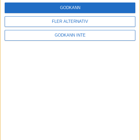
24 okt 2024
GODKÄNN
FLER ALTERNATIV
Hoppa dig till ett bättre löpsteg
GODKÄNN INTE
21 okt 2024
Lahti men inte Almgren i terräng-
SM
21 okt 2024
Makalöst världsrekord i Chicago
Marathon
13 okt 2024