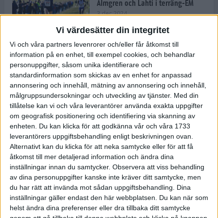
Almgren och Lahti i terräng-EM
3 dec 2024
Vi värdesätter din integritet
Vi och våra partners levenrorer och/eller får åtkomst till
information på en enhet, till exempel cookies, och behandlar
Backträning bygger snabbhet,
personuppgifter, såsom unika identifierare och
uthållighet och pannben
standardinformation som skickas av en enhet for anpassad
27 nov 2024
• Löpningen
• Träning
annonsering och innehåll, mätning av annonsering och innehåll,
målgruppsundersokningar och utveckling av tjänster.
Med din
tillåtelse kan vi och våra leverantörer använda exakta uppgifter
Djurgården satsar på friidrott –
om geografisk positionering och identifiering via skanning av
värvar Andreas Kramer
enheten. Du kan klicka för att godkänna vår och våra 1733
25 nov 2024
leverantörers uppgiftsbehandling enligt beskrivningen ovan.
Alternativt kan du klicka för att neka samtycke eller för att få
åtkomst till mer detaljerad information och ändra dina
inställningar innan du samtycker.
Observera att viss behandling
av dina personuppgifter kanske inte kräver ditt samtycke, men
Ny terrängseger för Sarah Lahti
du har rätt att invända mot sådan uppgiftsbehandling. Dina
24 nov 2024
inställningar gäller endast den här webbplatsen. Du kan när som
helst ändra dina preferenser eller dra tillbaka ditt samtycke