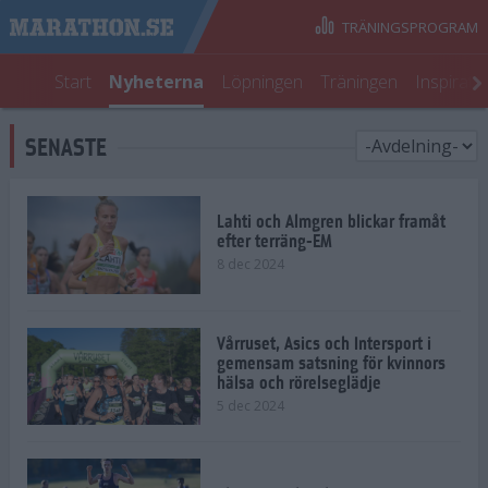
TRÄNINGSPROGRAM
Start
Nyheterna
Löpningen
Träningen
Inspirati
SENASTE
Lahti och Almgren blickar framåt
efter terräng-EM
8 dec 2024
Vårruset, Asics och Intersport i
gemensam satsning för kvinnors
hälsa och rörelseglädje
5 dec 2024