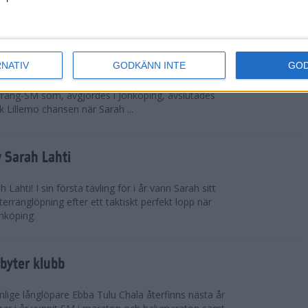
 omkring 300 från Sverige.
ör Lillemo
RNATIV
GODKÄNN INTE
GO
 Emilia Lillemo vinna ett SM-guld i seniorklassen i
erräng-SM som, avgjordes i Jönköping, avslutades
 Lillemo chansen när Sarah ...
 Sarah Lahti
ahti! I sin första tävling för i år vann Sarah sitt
erränglöpning efter ett taktiskt perfekt lopp när
nköping.
byter klubb
lige långlöpare Ebba Tulu Chala återfinns nästa år