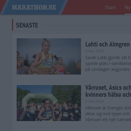
Start
Ny
SENASTE
Lahti och Almgren 
8 dec 2024
Sarah Lahti gjorde sitt
sjunde plats i damklasse
på söndagen avgjordes på
Vårruset, Asics oc
kvinnors hälsa och
5 dec 2024
Vårruset är Sveriges st
riktar sig mot tjejer oc
Vårruset ett nytt samarb