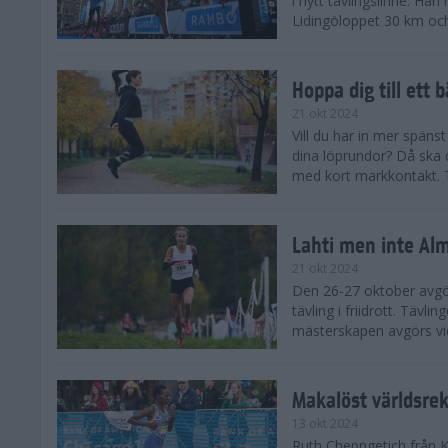
i nytt tävlingslinne. Ha
Lidingöloppet 30 km och
Hoppa dig till ett 
21 okt 2024
Vill du har in mer spänst
dina löprundor? Då ska 
med kort markkontakt. Te
Lahti men inte Al
21 okt 2024
Den 26-27 oktober avgör
tävling i friidrott. Täv
mästerskapen avgörs vid
Makalöst världsre
13 okt 2024
Ruth Chepngetich från 