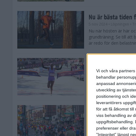
Nu är bästa tiden 
5 nov 2024
• Löpningen
• T
Nu när hösten är här och
grundträning. Se till at
är redo för den belastni
Nya vinnare i New
Vi och våra partners 
3 nov 2024
behandlar personuppg
Efter tuffa spurtstrider
anpassad annonserin
världens ledande mara
avgjordes på söndagen i 
utveckling av tjänster
positionering och id
leverantörers uppgift
för att få åtkomst ti
Historien om New 
viss behandling av d
29 okt 2024
uppgiftsbehandling. 
Söndagen den 3 novemb
preferenser eller dra
TCS New York City Mara
"Integritet" längst 