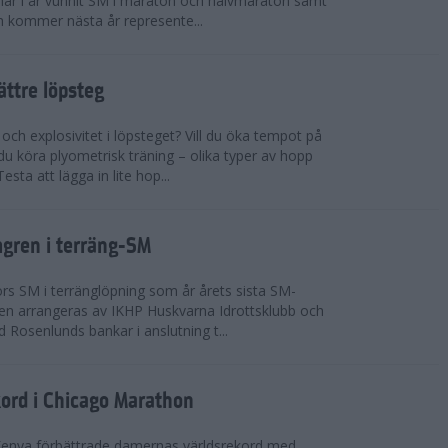
n har i år vunnit SM i maraton och halvmaraton samt
 kommer nästa år represente...
bättre löpsteg
 och explosivitet i löpsteget? Vill du öka tempot på
du köra plyometrisk träning – olika typer av hopp
sta att lägga in lite hop...
mgren i terräng-SM
s SM i terränglöpning som år årets sista SM-
lingen arrangeras av IKHP Huskvarna Idrottsklubb och
 Rosenlunds bankar i anslutning t...
kord i Chicago Marathon
Kenya förbättrade damernas världsrekord med