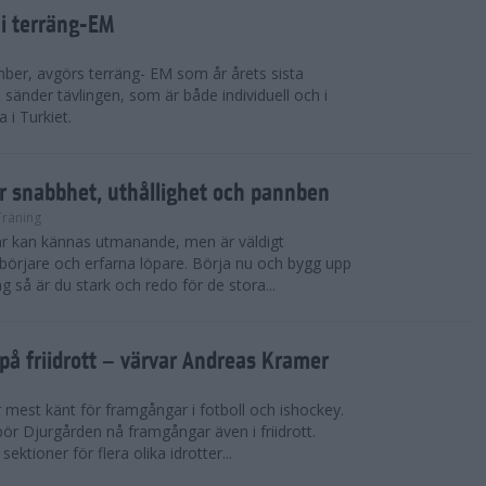
 i terräng-EM
ber, avgörs terräng- EM som år årets sista
sänder tävlingen, som är både individuell och i
 i Turkiet.
r snabbhet, uthållighet och pannben
Träning
kar kan kännas utmanande, men är väldigt
börjare och erfarna löpare. Börja nu och bygg upp
g så är du stark och redo för de stora...
på friidrott – värvar Andreas Kramer
 mest känt för framgångar i fotboll och ishockey.
ör Djurgården nå framgångar även i friidrott.
ktioner för flera olika idrotter...