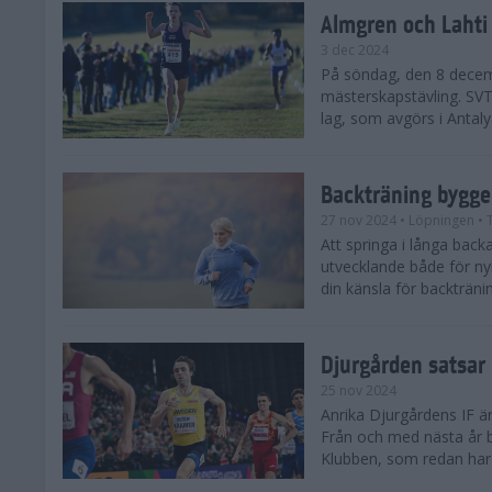
Almgren och Lahti
3 dec 2024
På söndag, den 8 decem
mästerskapstävling. SVT 
lag, som avgörs i Antalya
Backträning bygge
27 nov 2024
• Löpningen
• 
Att springa i långa bac
utvecklande både för ny
din känsla för backtränin
Djurgården satsar 
25 nov 2024
Anrika Djurgårdens IF är
Från och med nästa år b
Klubben, som redan har se