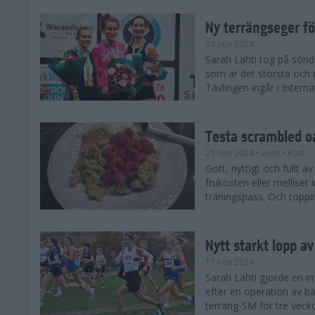
Ny terrängseger fö
24 nov 2024
Sarah Lahti tog på sönd
som är det största och 
Tävlingen ingår i Interna
Testa scrambled oa
21 nov 2024
• Livet
• Kost
Gott, nyttigt och fullt a
frukosten eller melliset 
träningspass. Och toppin
Nytt starkt lopp a
17 nov 2024
Sarah Lahti gjorde en i
efter en operation av ba
terräng-SM för tre veck