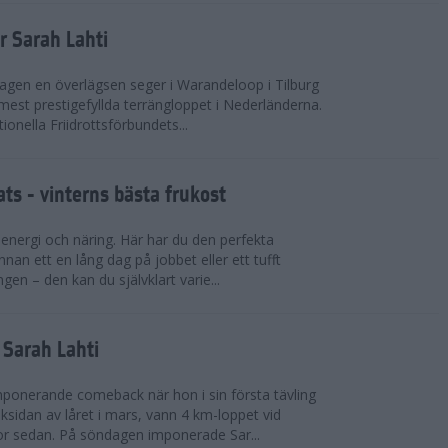
r Sarah Lahti
agen en överlägsen seger i Warandeloop i Tilburg
mest prestigefyllda terrängloppet i Nederländerna.
tionella Friidrottsförbundets...
ts - vinterns bästa frukost
v energi och näring. Här har du den perfekta
innan ett en lång dag på jobbet eller ett tufft
gen – den kan du självklart varie...
v Sarah Lahti
mponerande comeback när hon i sin första tävling
ksidan av låret i mars, vann 4 km-loppet vid
or sedan. På söndagen imponerade Sar...