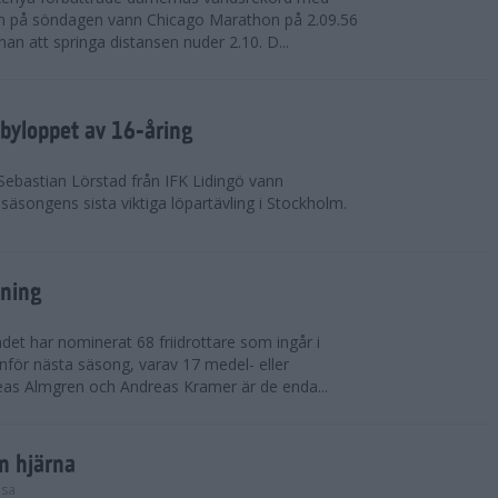
on på söndagen vann Chicago Marathon på 2.09.56
nan att springa distansen nuder 2.10. D...
byloppet av 16-åring
 Sebastian Lörstad från IFK Lidingö vann
äsongens sista viktiga löpartävling i Stockholm.
sning
det har nominerat 68 friidrottare som ingår i
inför nästa säsong, varav 17 medel- eller
eas Almgren och Andreas Kramer är de enda...
in hjärna
lsa