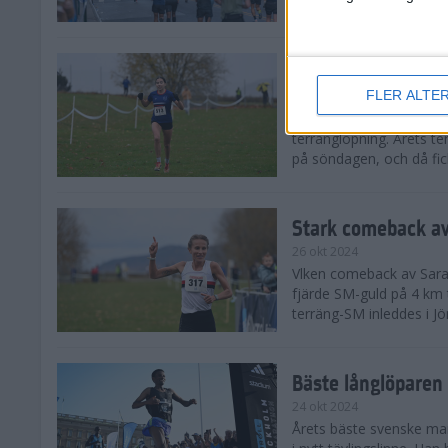
från hela världen, därav
Äntligen SM-guld f
FLER ALTE
27 okt 2024
I regnväder fick äntligen
terränglöpning. Årets t
på söndagen, och då fick
Stark comeback av
26 okt 2024
Vlken comeback av Sarah L
fjärde SM-guld på 4 km t
terräng-SM inleddes i Jö
Bäste långlöparen 
24 okt 2024
Årets bäste svenske man