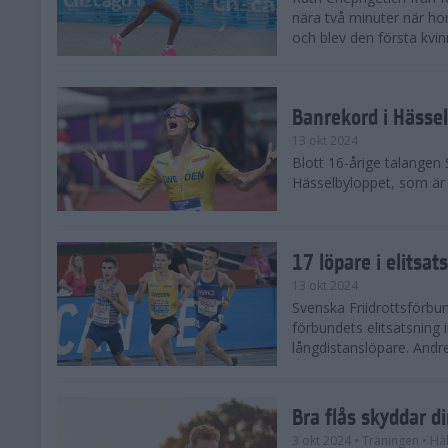
nära två minuter när h
och blev den första kvin
Banrekord i Hässel
13 okt 2024
Blott 16-årige talangen
Hässelbyloppet, som är s
17 löpare i elitsat
13 okt 2024
Svenska Friidrottsförbun
förbundets elitsatsning 
långdistanslöpare. Andr
Bra flås skyddar d
3 okt 2024
• Träningen
• Hä