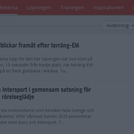
heterna
Löpningen
Träningen
Inspirationen
blickar framåt efter terräng-EM
 bästa lopp för den här säsongen när hon kom på
n, 15 sekunder från tredje plats, när terräng-EM
 en flack gräsbana i Antalya, Tu...
h Intersport i gemensam satsning för
 rörelseglädje
örsta motionsturné som besöker hela Sverige och
h kvinnor. Inför Vårruset-turnén 2025 presenterar
ete med Asics och Intersport. T...