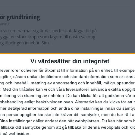
för grundträning
räning
 vintern närmar sig är det perfekt att lägga tid på
t bygga en stark kropp som lagom till nästa säsong
ng löpningen innebär. Sim...
Vi värdesätter din integritet
 York City Marathon
levenrorer och/eller får åtkomst till information på en enhet, till exempe
ifter, såsom unika identifierare och standardinformation som skickas 
 blev det nya vinnare i både herr- och damklassen i
g och innehåll, mätning av annonsering och innehåll, målgruppsunde
thonlopp TCS New York City Marathon som
skönt löparväder med solsken, cirka 12 ...
.
Med din tillåtelse kan vi och våra leverantörer använda exakta uppgif
entifiering via skanning av enheten. Du kan klicka för att godkänna vår
sbehandling enligt beskrivningen ovan. Alternativt kan du klicka för att
ll mer detaljerad information och ändra dina inställningar innan du samty
York City Marathon
ina personuppgifter kanske inte kräver ditt samtycke, men du har rätt 
Dina inställningar gäller endast den här webbplatsen. Du kan när som h
er, avgjordes världens mest kända maratonlopp
 tillbaka ditt samtycke genom att gå tillbaka till denna webbplats och k
thon, ett lopp som samlar cirka 50 000 deltagare
ned på webbsidan.