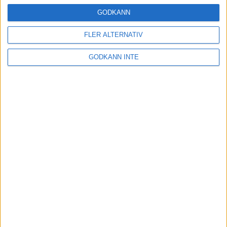
24 okt 2024
GODKÄNN
FLER ALTERNATIV
Hoppa dig till ett bättre löpsteg
GODKÄNN INTE
21 okt 2024
Lahti men inte Almgren i terräng-
SM
21 okt 2024
Makalöst världsrekord i Chicago
Marathon
13 okt 2024