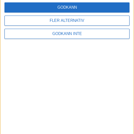
24 okt 2024
GODKÄNN
FLER ALTERNATIV
Hoppa dig till ett bättre löpsteg
GODKÄNN INTE
21 okt 2024
Lahti men inte Almgren i terräng-
SM
21 okt 2024
Makalöst världsrekord i Chicago
Marathon
13 okt 2024