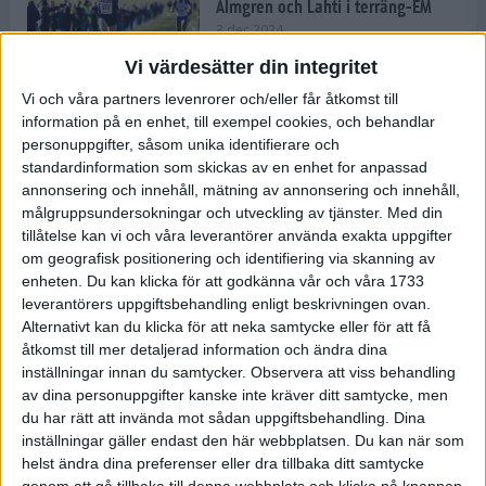
Almgren och Lahti i terräng-EM
3 dec 2024
Vi värdesätter din integritet
Vi och våra partners levenrorer och/eller får åtkomst till
information på en enhet, till exempel cookies, och behandlar
Backträning bygger snabbhet,
personuppgifter, såsom unika identifierare och
uthållighet och pannben
standardinformation som skickas av en enhet for anpassad
27 nov 2024
• Löpningen
• Träning
annonsering och innehåll, mätning av annonsering och innehåll,
målgruppsundersokningar och utveckling av tjänster.
Med din
tillåtelse kan vi och våra leverantörer använda exakta uppgifter
Djurgården satsar på friidrott –
om geografisk positionering och identifiering via skanning av
värvar Andreas Kramer
enheten. Du kan klicka för att godkänna vår och våra 1733
25 nov 2024
leverantörers uppgiftsbehandling enligt beskrivningen ovan.
Alternativt kan du klicka för att neka samtycke eller för att få
åtkomst till mer detaljerad information och ändra dina
inställningar innan du samtycker.
Observera att viss behandling
av dina personuppgifter kanske inte kräver ditt samtycke, men
Ny terrängseger för Sarah Lahti
du har rätt att invända mot sådan uppgiftsbehandling. Dina
24 nov 2024
inställningar gäller endast den här webbplatsen. Du kan när som
helst ändra dina preferenser eller dra tillbaka ditt samtycke