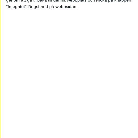
genom att gå tillbaka till denna webbplats och klicka på knappen
"Integritet" längst ned på webbsidan.
Testa scrambled oats - vinterns
bästa frukost
21 nov 2024
• Livet
• Kost
Nytt starkt lopp av Sarah Lahti
17 nov 2024
Nu är bästa tiden för grundträning
5 nov 2024
• Löpningen
• Träning
Nya vinnare i New York City
Marathon
3 nov 2024