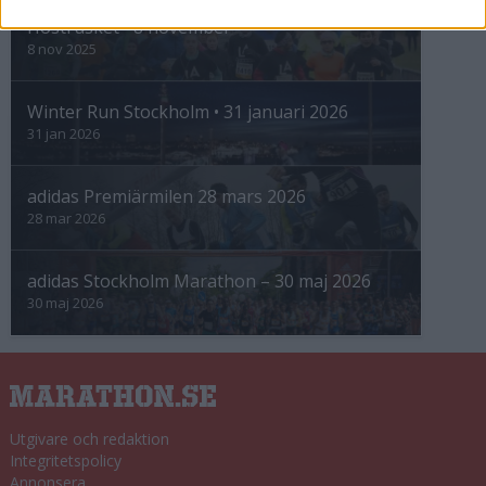
Höstrusket • 8 november
8 nov 2025
Winter Run Stockholm • 31 januari 2026
31 jan 2026
adidas Premiärmilen 28 mars 2026
28 mar 2026
adidas Stockholm Marathon – 30 maj 2026
30 maj 2026
Utgivare och redaktion
Integritetspolicy
Annonsera