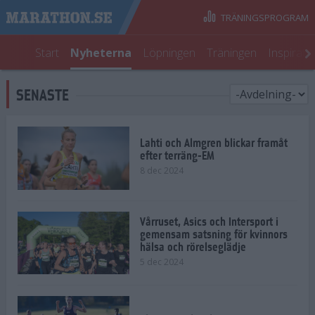
TRÄNINGSPROGRAM
Start
Nyheterna
Löpningen
Träningen
Inspirati
SENASTE
Lahti och Almgren blickar framåt
efter terräng-EM
8 dec 2024
Vårruset, Asics och Intersport i
gemensam satsning för kvinnors
hälsa och rörelseglädje
5 dec 2024