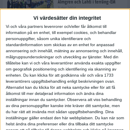
Almgren och Lahti i terräng-EM
3 dec 2024
Vi värdesätter din integritet
Vi och våra partners levenrorer och/eller får åtkomst till
information på en enhet, till exempel cookies, och behandlar
Backträning bygger snabbhet,
personuppgifter, såsom unika identifierare och
uthållighet och pannben
standardinformation som skickas av en enhet for anpassad
27 nov 2024
• Löpningen
• Träning
annonsering och innehåll, mätning av annonsering och innehåll,
målgruppsundersokningar och utveckling av tjänster.
Med din
tillåtelse kan vi och våra leverantörer använda exakta uppgifter
Djurgården satsar på friidrott –
om geografisk positionering och identifiering via skanning av
värvar Andreas Kramer
enheten. Du kan klicka för att godkänna vår och våra 1733
25 nov 2024
leverantörers uppgiftsbehandling enligt beskrivningen ovan.
Alternativt kan du klicka för att neka samtycke eller för att få
åtkomst till mer detaljerad information och ändra dina
inställningar innan du samtycker.
Observera att viss behandling
av dina personuppgifter kanske inte kräver ditt samtycke, men
Ny terrängseger för Sarah Lahti
du har rätt att invända mot sådan uppgiftsbehandling. Dina
24 nov 2024
inställningar gäller endast den här webbplatsen. Du kan när som
helst ändra dina preferenser eller dra tillbaka ditt samtycke