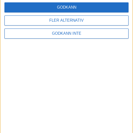
24 okt 2024
GODKÄNN
FLER ALTERNATIV
Hoppa dig till ett bättre löpsteg
GODKÄNN INTE
21 okt 2024
Lahti men inte Almgren i terräng-
SM
21 okt 2024
Makalöst världsrekord i Chicago
Marathon
13 okt 2024