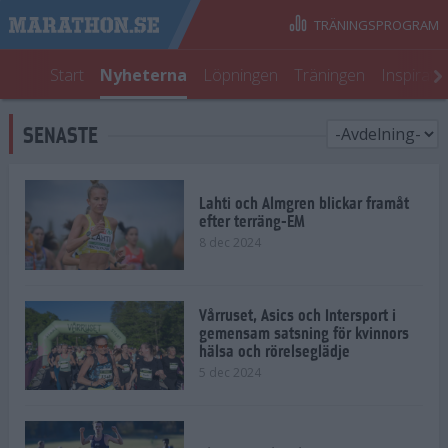
TRÄNINGSPROGRAM
Start
Nyheterna
Löpningen
Träningen
Inspirati
SENASTE
Lahti och Almgren blickar framåt
efter terräng-EM
8 dec 2024
Vårruset, Asics och Intersport i
gemensam satsning för kvinnors
hälsa och rörelseglädje
5 dec 2024