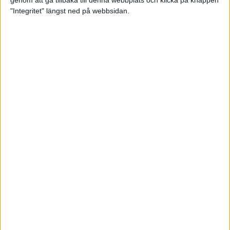
genom att gå tillbaka till denna webbplats och klicka på knappen
"Integritet" längst ned på webbsidan.
Testa scrambled oats - vinterns
bästa frukost
21 nov 2024
• Livet
• Kost
Nytt starkt lopp av Sarah Lahti
17 nov 2024
Nu är bästa tiden för grundträning
5 nov 2024
• Löpningen
• Träning
Nya vinnare i New York City
Marathon
3 nov 2024