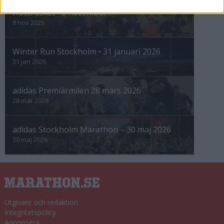
Höstrusket • 8 november
8 nov 2025
Winter Run Stockholm • 31 januari 2026
31 jan 2026
adidas Premiärmilen 28 mars 2026
28 mar 2026
adidas Stockholm Marathon – 30 maj 2026
30 maj 2026
Utgivare och redaktion
Integritetspolicy
Annonsera