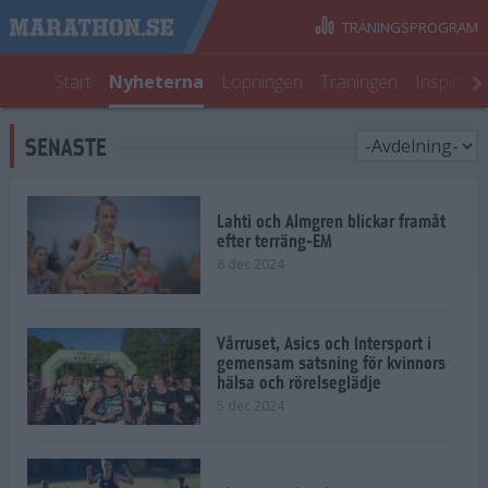
TRÄNINGSPROGRAM
Start
Nyheterna
Löpningen
Träningen
Inspirati
SENASTE
Lahti och Almgren blickar framåt
efter terräng-EM
8 dec 2024
Vårruset, Asics och Intersport i
gemensam satsning för kvinnors
hälsa och rörelseglädje
5 dec 2024