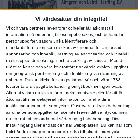
Almgren och Lahti i terräng-EM
3 dec 2024
Vi värdesätter din integritet
Vi och våra partners levenrorer och/eller får åtkomst till
information på en enhet, till exempel cookies, och behandlar
Backträning bygger snabbhet,
personuppgifter, såsom unika identifierare och
uthållighet och pannben
standardinformation som skickas av en enhet for anpassad
27 nov 2024
• Löpningen
• Träning
annonsering och innehåll, mätning av annonsering och innehåll,
målgruppsundersokningar och utveckling av tjänster.
Med din
tillåtelse kan vi och våra leverantörer använda exakta uppgifter
Djurgården satsar på friidrott –
om geografisk positionering och identifiering via skanning av
värvar Andreas Kramer
enheten. Du kan klicka för att godkänna vår och våra 1733
25 nov 2024
leverantörers uppgiftsbehandling enligt beskrivningen ovan.
Alternativt kan du klicka för att neka samtycke eller för att få
åtkomst till mer detaljerad information och ändra dina
inställningar innan du samtycker.
Observera att viss behandling
av dina personuppgifter kanske inte kräver ditt samtycke, men
Ny terrängseger för Sarah Lahti
du har rätt att invända mot sådan uppgiftsbehandling. Dina
24 nov 2024
inställningar gäller endast den här webbplatsen. Du kan när som
helst ändra dina preferenser eller dra tillbaka ditt samtycke