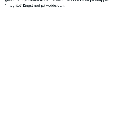
genom att gå tillbaka till denna webbplats och klicka på knappen
"Integritet" längst ned på webbsidan.
Testa scrambled oats - vinterns
bästa frukost
21 nov 2024
• Livet
• Kost
Nytt starkt lopp av Sarah Lahti
17 nov 2024
Nu är bästa tiden för grundträning
5 nov 2024
• Löpningen
• Träning
Nya vinnare i New York City
Marathon
3 nov 2024