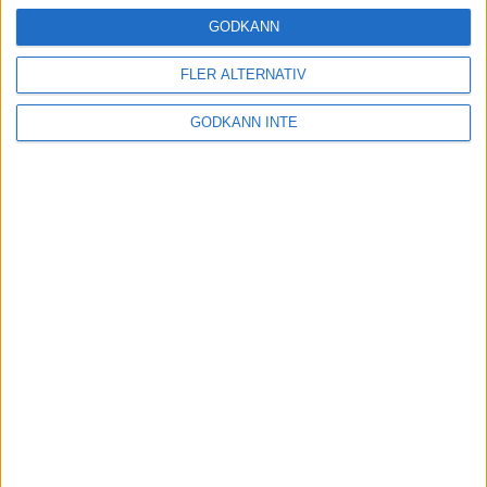
24 okt 2024
GODKÄNN
FLER ALTERNATIV
Hoppa dig till ett bättre löpsteg
GODKÄNN INTE
21 okt 2024
Lahti men inte Almgren i terräng-
SM
21 okt 2024
Makalöst världsrekord i Chicago
Marathon
13 okt 2024