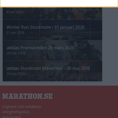
Höstrusket • 8 november
8 nov 2025
Winter Run Stockholm • 31 januari 2026
31 jan 2026
adidas Premiärmilen 28 mars 2026
28 mar 2026
adidas Stockholm Marathon – 30 maj 2026
30 maj 2026
Utgivare och redaktion
Integritetspolicy
Annonsera