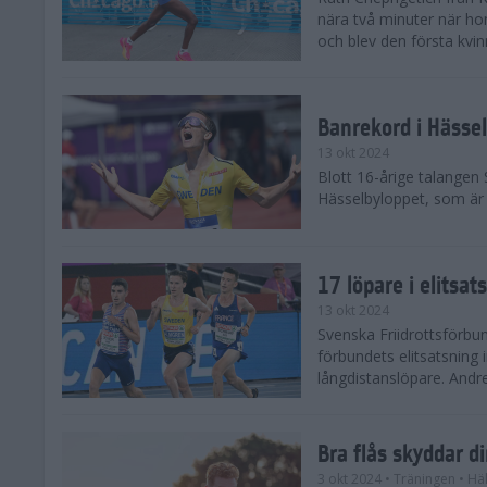
nära två minuter när h
och blev den första kvin
Banrekord i Hässel
13 okt 2024
Blott 16-årige talangen
Hässelbyloppet, som är s
17 löpare i elitsat
13 okt 2024
Svenska Friidrottsförbun
förbundets elitsatsning 
långdistanslöpare. Andr
Bra flås skyddar d
3 okt 2024
• Träningen
• Hä