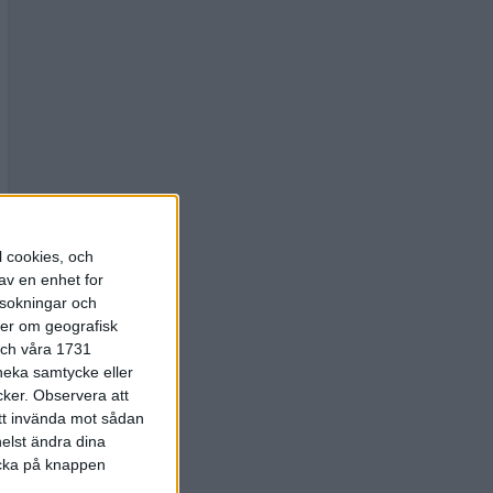
l cookies, och
av en enhet for
rsokningar och
ter om geografisk
 och våra 1731
 neka samtycke eller
cker.
Observera att
att invända mot sådan
elst ändra dina
licka på knappen