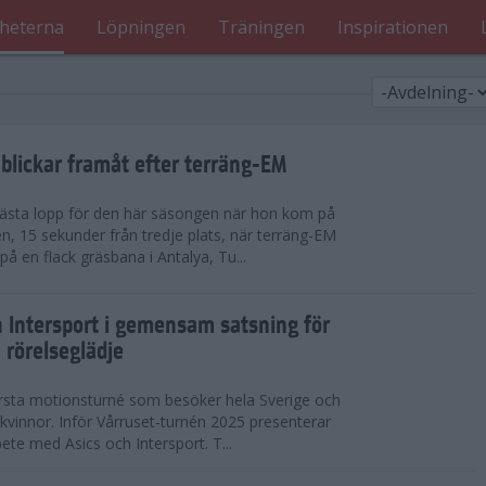
heterna
Löpningen
Träningen
Inspirationen
blickar framåt efter terräng-EM
 bästa lopp för den här säsongen när hon kom på
n, 15 sekunder från tredje plats, när terräng-EM
 en flack gräsbana i Antalya, Tu...
h Intersport i gemensam satsning för
 rörelseglädje
örsta motionsturné som besöker hela Sverige och
h kvinnor. Inför Vårruset-turnén 2025 presenterar
ete med Asics och Intersport. T...