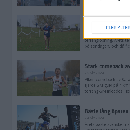
från hela världen, därav
Äntligen SM-guld f
FLER ALTE
27 okt 2024
I regnväder fick äntligen
terränglöpning. Årets t
på söndagen, och då fick
Stark comeback av
26 okt 2024
Vlken comeback av Sarah L
fjärde SM-guld på 4 km t
terräng-SM inleddes i Jö
Bäste långlöparen 
24 okt 2024
Årets bäste svenske man