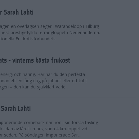
r Sarah Lahti
agen en överlägsen seger i Warandeloop i Tilburg
mest prestigefyllda terrängloppet i Nederländerna.
tionella Friidrottsförbundets...
ts - vinterns bästa frukost
v energi och näring. Här har du den perfekta
innan ett en lång dag på jobbet eller ett tufft
gen – den kan du självklart varie...
v Sarah Lahti
mponerande comeback när hon i sin första tävling
ksidan av låret i mars, vann 4 km-loppet vid
or sedan. På söndagen imponerade Sar...