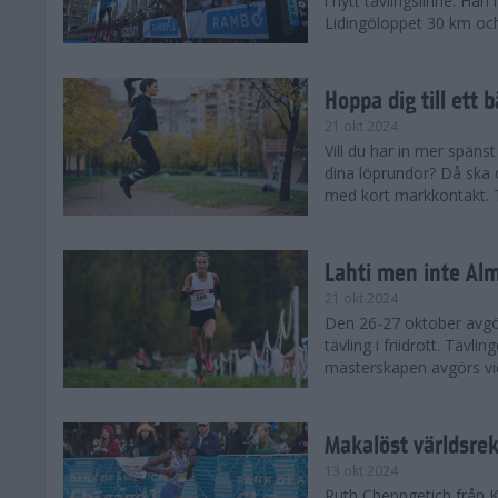
i nytt tävlingslinne. Ha
Lidingöloppet 30 km och
Hoppa dig till ett 
21 okt 2024
Vill du har in mer spänst
dina löprundor? Då ska 
med kort markkontakt. Te
Lahti men inte Al
21 okt 2024
Den 26-27 oktober avgör
tävling i friidrott. Täv
mästerskapen avgörs vid
Makalöst världsre
13 okt 2024
Ruth Chepngetich från 