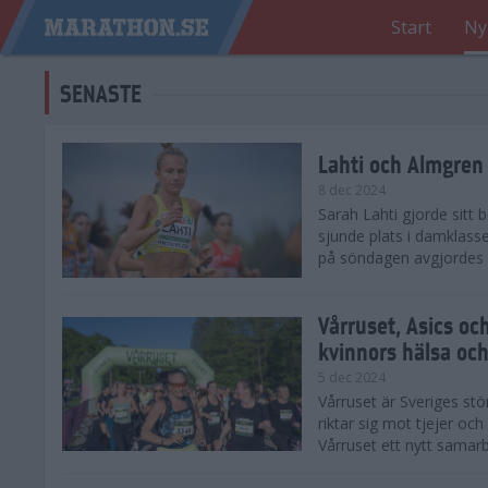
Start
Ny
SENASTE
Lahti och Almgren 
8 dec 2024
Sarah Lahti gjorde sitt
sjunde plats i damklasse
på söndagen avgjordes på
Vårruset, Asics oc
kvinnors hälsa och
5 dec 2024
Vårruset är Sveriges st
riktar sig mot tjejer oc
Vårruset ett nytt samarb