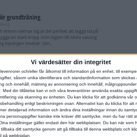
för grundträning
räning
 vintern närmar sig är det perfekt att lägga tid på
t bygga en stark kropp som lagom till nästa säsong
ng löpningen innebär. Sim...
Vi värdesätter din integritet
 York City Marathon
levenrorer och/eller får åtkomst till information på en enhet, till exempe
ifter, såsom unika identifierare och standardinformation som skickas 
 blev det nya vinnare i både herr- och damklassen i
g och innehåll, mätning av annonsering och innehåll, målgruppsunde
thonlopp TCS New York City Marathon som
skönt löparväder med solsken, cirka 12 ...
.
Med din tillåtelse kan vi och våra leverantörer använda exakta uppgif
entifiering via skanning av enheten. Du kan klicka för att godkänna vår
sbehandling enligt beskrivningen ovan. Alternativt kan du klicka för att
ll mer detaljerad information och ändra dina inställningar innan du samty
York City Marathon
ina personuppgifter kanske inte kräver ditt samtycke, men du har rätt 
Dina inställningar gäller endast den här webbplatsen. Du kan när som h
er, avgjordes världens mest kända maratonlopp
 tillbaka ditt samtycke genom att gå tillbaka till denna webbplats och k
thon, ett lopp som samlar cirka 50 000 deltagare
ned på webbsidan.