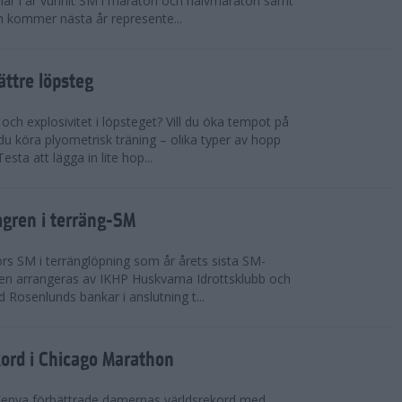
n har i år vunnit SM i maraton och halvmaraton samt
 kommer nästa år represente...
bättre löpsteg
 och explosivitet i löpsteget? Vill du öka tempot på
du köra plyometrisk träning – olika typer av hopp
sta att lägga in lite hop...
mgren i terräng-SM
s SM i terränglöpning som år årets sista SM-
lingen arrangeras av IKHP Huskvarna Idrottsklubb och
 Rosenlunds bankar i anslutning t...
kord i Chicago Marathon
Kenya förbättrade damernas världsrekord med