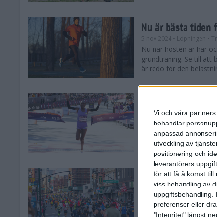
Nu är bästa tiden 
5 nov 2024
• Löpningen
• T
Nu när hösten är här och
grundträning. Se till at
är redo för den belastni
Nya vinnare i New
Vi och våra partners 
3 nov 2024
behandlar personuppg
Efter tuffa spurtstrider
anpassad annonserin
världens ledande mara
avgjordes på söndagen i 
utveckling av tjänster
positionering och id
leverantörers uppgift
för att få åtkomst ti
Historien om New 
viss behandling av d
29 okt 2024
uppgiftsbehandling. 
Söndagen den 3 novemb
preferenser eller dra
TCS New York City Mara
"Integritet" längst 