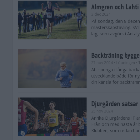
Almgren och Lahti
3 dec 2024
På söndag, den 8 decem
mästerskapstävling. SVT 
lag, som avgörs i Antalya
Backträning bygge
27 nov 2024
• Löpningen
• 
Att springa i långa bac
utvecklande både för ny
din känsla för backtränin
Djurgården satsar 
25 nov 2024
Anrika Djurgårdens IF är
Från och med nästa år b
Klubben, som redan har se