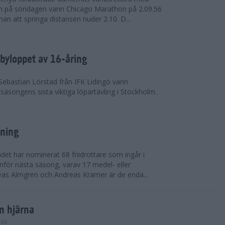
on på söndagen vann Chicago Marathon på 2.09.56
nan att springa distansen nuder 2.10. D...
byloppet av 16-åring
 Sebastian Lörstad från IFK Lidingö vann
äsongens sista viktiga löpartävling i Stockholm.
sning
det har nominerat 68 friidrottare som ingår i
inför nästa säsong, varav 17 medel- eller
eas Almgren och Andreas Kramer är de enda...
in hjärna
lsa