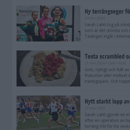
Ny terrängseger fö
24 nov 2024
Sarah Lahti tog på sönd
som är det största och 
Tävlingen ingår i Interna
Testa scrambled oa
21 nov 2024
• Livet
• Kost
Gott, nyttigt och fullt a
frukosten eller melliset 
träningspass. Och toppin
Nytt starkt lopp a
17 nov 2024
Sarah Lahti gjorde en i
efter en operation av ba
terräng-SM för tre veck