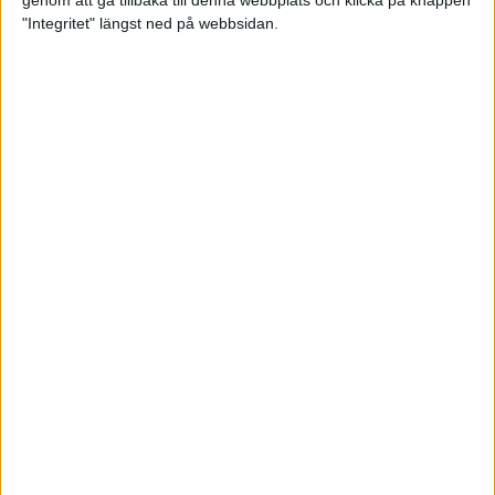
genom att gå tillbaka till denna webbplats och klicka på knappen
"Integritet" längst ned på webbsidan.
Testa scrambled oats - vinterns
bästa frukost
21 nov 2024
• Livet
• Kost
Nytt starkt lopp av Sarah Lahti
17 nov 2024
Nu är bästa tiden för grundträning
5 nov 2024
• Löpningen
• Träning
Nya vinnare i New York City
Marathon
3 nov 2024