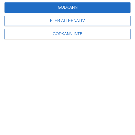
24 okt 2024
GODKÄNN
FLER ALTERNATIV
Hoppa dig till ett bättre löpsteg
GODKÄNN INTE
21 okt 2024
Lahti men inte Almgren i terräng-
SM
21 okt 2024
Makalöst världsrekord i Chicago
Marathon
13 okt 2024