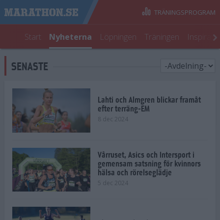
TRÄNINGSPROGRAM
Start
Nyheterna
Löpningen
Träningen
Inspirati
SENASTE
Lahti och Almgren blickar framåt
efter terräng-EM
8 dec 2024
Vårruset, Asics och Intersport i
gemensam satsning för kvinnors
hälsa och rörelseglädje
5 dec 2024