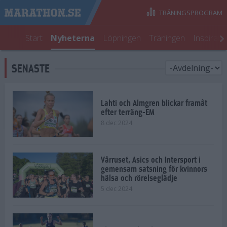
TRÄNINGSPROGRAM
Start
Nyheterna
Löpningen
Träningen
Inspirati
SENASTE
Lahti och Almgren blickar framåt
efter terräng-EM
8 dec 2024
Vårruset, Asics och Intersport i
gemensam satsning för kvinnors
hälsa och rörelseglädje
5 dec 2024