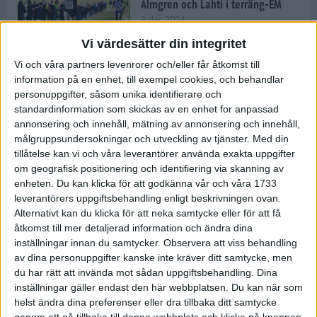
Almgren och Lahti i terräng-EM
3 dec 2024
Vi värdesätter din integritet
Vi och våra partners levenrorer och/eller får åtkomst till
information på en enhet, till exempel cookies, och behandlar
Backträning bygger snabbhet,
personuppgifter, såsom unika identifierare och
uthållighet och pannben
standardinformation som skickas av en enhet for anpassad
27 nov 2024
• Löpningen
• Träning
annonsering och innehåll, mätning av annonsering och innehåll,
målgruppsundersokningar och utveckling av tjänster.
Med din
tillåtelse kan vi och våra leverantörer använda exakta uppgifter
Djurgården satsar på friidrott –
om geografisk positionering och identifiering via skanning av
värvar Andreas Kramer
enheten. Du kan klicka för att godkänna vår och våra 1733
25 nov 2024
leverantörers uppgiftsbehandling enligt beskrivningen ovan.
Alternativt kan du klicka för att neka samtycke eller för att få
åtkomst till mer detaljerad information och ändra dina
inställningar innan du samtycker.
Observera att viss behandling
av dina personuppgifter kanske inte kräver ditt samtycke, men
Ny terrängseger för Sarah Lahti
du har rätt att invända mot sådan uppgiftsbehandling. Dina
24 nov 2024
inställningar gäller endast den här webbplatsen. Du kan när som
helst ändra dina preferenser eller dra tillbaka ditt samtycke