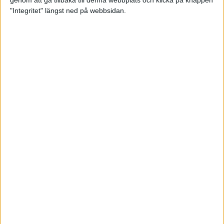
genom att gå tillbaka till denna webbplats och klicka på knappen
"Integritet" längst ned på webbsidan.
Testa scrambled oats - vinterns
bästa frukost
21 nov 2024
• Livet
• Kost
Nytt starkt lopp av Sarah Lahti
17 nov 2024
Nu är bästa tiden för grundträning
5 nov 2024
• Löpningen
• Träning
Nya vinnare i New York City
Marathon
3 nov 2024