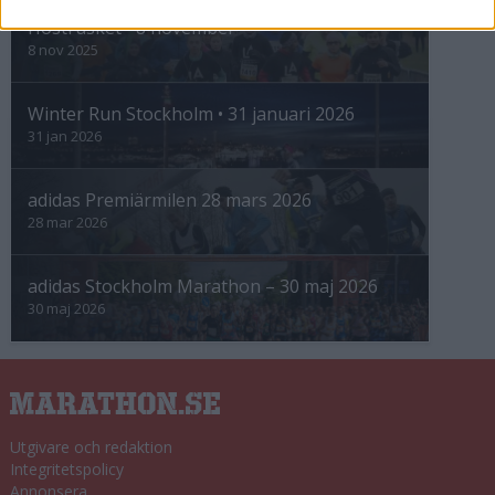
Höstrusket • 8 november
8 nov 2025
Winter Run Stockholm • 31 januari 2026
31 jan 2026
adidas Premiärmilen 28 mars 2026
28 mar 2026
adidas Stockholm Marathon – 30 maj 2026
30 maj 2026
Utgivare och redaktion
Integritetspolicy
Annonsera