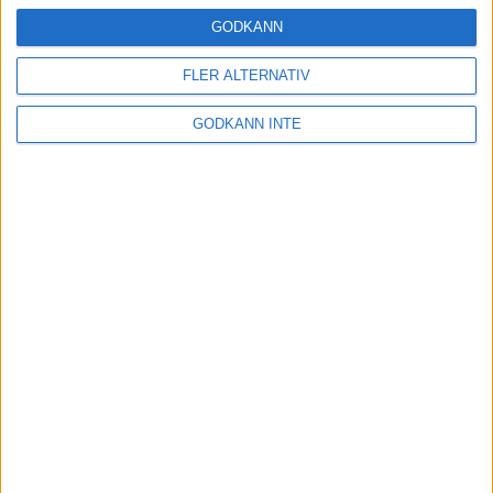
24 okt 2024
GODKÄNN
FLER ALTERNATIV
Hoppa dig till ett bättre löpsteg
GODKÄNN INTE
21 okt 2024
Lahti men inte Almgren i terräng-
SM
21 okt 2024
Makalöst världsrekord i Chicago
Marathon
13 okt 2024