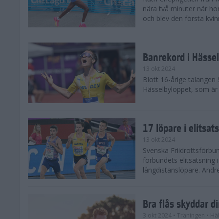
nära två minuter när h
och blev den första kvin
Banrekord i Hässel
13 okt 2024
Blott 16-årige talangen
Hässelbyloppet, som är s
17 löpare i elitsat
13 okt 2024
Svenska Friidrottsförbun
förbundets elitsatsning 
långdistanslöpare. Andr
Bra flås skyddar d
3 okt 2024
• Träningen
• Hä