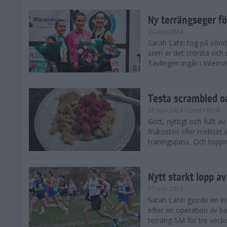
Ny terrängseger fö
24 nov 2024
Sarah Lahti tog på sönd
som är det största och 
Tävlingen ingår i Interna
Testa scrambled oa
21 nov 2024
• Livet
• Kost
Gott, nyttigt och fullt a
frukosten eller melliset 
träningspass. Och toppin
Nytt starkt lopp a
17 nov 2024
Sarah Lahti gjorde en i
efter en operation av ba
terräng-SM för tre veck