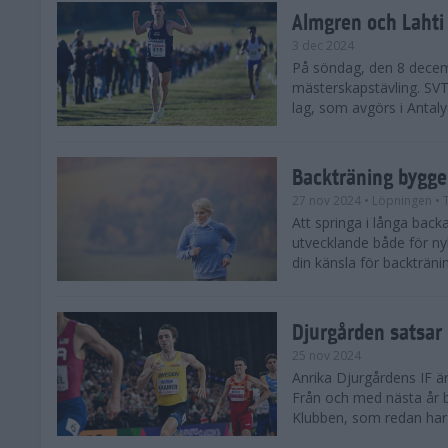
Almgren och Lahti
3 dec 2024
På söndag, den 8 decem
mästerskapstävling. SVT 
lag, som avgörs i Antalya
Backträning bygge
27 nov 2024
• Löpningen
• 
Att springa i långa bac
utvecklande både för ny
din känsla för backtränin
Djurgården satsar 
25 nov 2024
Anrika Djurgårdens IF är
Från och med nästa år b
Klubben, som redan har se