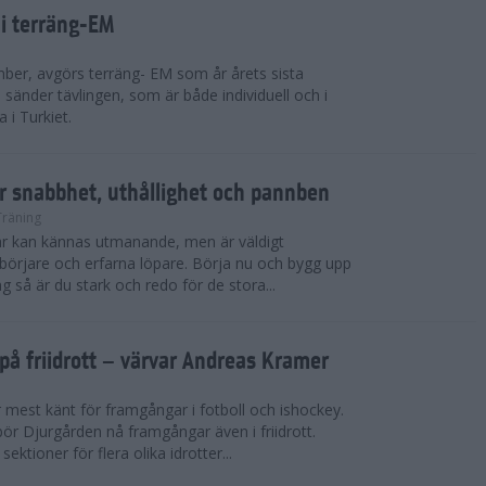
 i terräng-EM
ber, avgörs terräng- EM som år årets sista
sänder tävlingen, som är både individuell och i
 i Turkiet.
r snabbhet, uthållighet och pannben
Träning
kar kan kännas utmanande, men är väldigt
börjare och erfarna löpare. Börja nu och bygg upp
g så är du stark och redo för de stora...
på friidrott – värvar Andreas Kramer
 mest känt för framgångar i fotboll och ishockey.
ör Djurgården nå framgångar även i friidrott.
ktioner för flera olika idrotter...