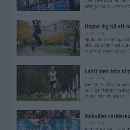
i nytt tävlingslinne. Ha
Lidingöloppet 30 km och
Hoppa dig till ett 
21 okt 2024
Vill du har in mer spänst
dina löprundor? Då ska 
med kort markkontakt. Te
Lahti men inte Al
21 okt 2024
Den 26-27 oktober avgör
tävling i friidrott. Täv
mästerskapen avgörs vid
Makalöst världsre
13 okt 2024
Ruth Chepngetich från 