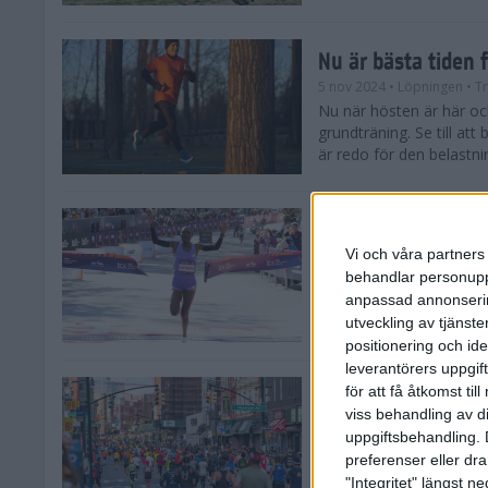
Nu är bästa tiden 
5 nov 2024
• Löpningen
• T
Nu när hösten är här och
grundträning. Se till at
är redo för den belastni
Nya vinnare i New
Vi och våra partners 
3 nov 2024
behandlar personuppg
Efter tuffa spurtstrider
anpassad annonserin
världens ledande mara
avgjordes på söndagen i 
utveckling av tjänster
positionering och id
leverantörers uppgift
för att få åtkomst ti
Historien om New 
viss behandling av d
29 okt 2024
uppgiftsbehandling. 
Söndagen den 3 novemb
preferenser eller dra
TCS New York City Mara
"Integritet" längst 