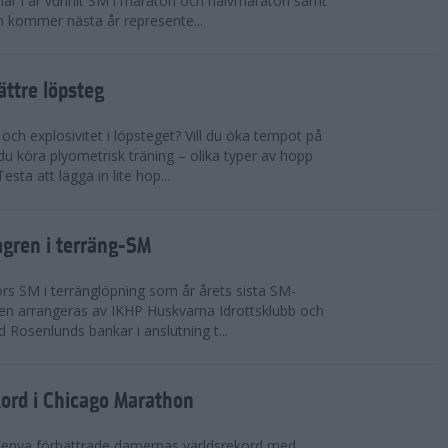
n har i år vunnit SM i maraton och halvmaraton samt
 kommer nästa år represente...
bättre löpsteg
 och explosivitet i löpsteget? Vill du öka tempot på
du köra plyometrisk träning – olika typer av hopp
sta att lägga in lite hop...
mgren i terräng-SM
s SM i terränglöpning som år årets sista SM-
lingen arrangeras av IKHP Huskvarna Idrottsklubb och
 Rosenlunds bankar i anslutning t...
kord i Chicago Marathon
Kenya förbättrade damernas världsrekord med