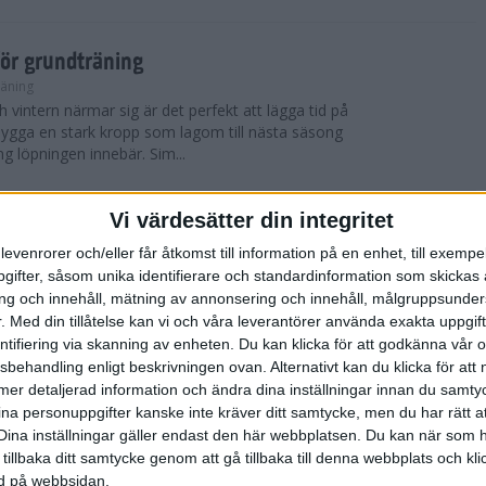
för grundträning
räning
 vintern närmar sig är det perfekt att lägga tid på
t bygga en stark kropp som lagom till nästa säsong
ng löpningen innebär. Sim...
Vi värdesätter din integritet
 York City Marathon
levenrorer och/eller får åtkomst till information på en enhet, till exempe
ifter, såsom unika identifierare och standardinformation som skickas 
 blev det nya vinnare i både herr- och damklassen i
g och innehåll, mätning av annonsering och innehåll, målgruppsunde
thonlopp TCS New York City Marathon som
skönt löparväder med solsken, cirka 12 ...
.
Med din tillåtelse kan vi och våra leverantörer använda exakta uppgif
entifiering via skanning av enheten. Du kan klicka för att godkänna vår
sbehandling enligt beskrivningen ovan. Alternativt kan du klicka för att
ll mer detaljerad information och ändra dina inställningar innan du samty
York City Marathon
ina personuppgifter kanske inte kräver ditt samtycke, men du har rätt 
Dina inställningar gäller endast den här webbplatsen. Du kan när som h
er, avgjordes världens mest kända maratonlopp
 tillbaka ditt samtycke genom att gå tillbaka till denna webbplats och k
thon, ett lopp som samlar cirka 50 000 deltagare
ned på webbsidan.