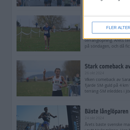
från hela världen, därav
Äntligen SM-guld f
FLER ALTE
27 okt 2024
I regnväder fick äntligen
terränglöpning. Årets t
på söndagen, och då fick
Stark comeback av
26 okt 2024
Vlken comeback av Sarah L
fjärde SM-guld på 4 km t
terräng-SM inleddes i Jö
Bäste långlöparen 
24 okt 2024
Årets bäste svenske man