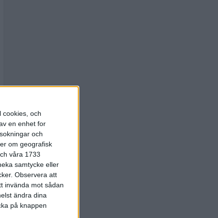
l cookies, och
av en enhet for
rsokningar och
ter om geografisk
 och våra 1733
 neka samtycke eller
cker.
Observera att
att invända mot sådan
elst ändra dina
licka på knappen