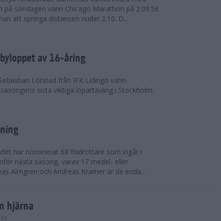
on på söndagen vann Chicago Marathon på 2.09.56
nan att springa distansen nuder 2.10. D...
byloppet av 16-åring
 Sebastian Lörstad från IFK Lidingö vann
äsongens sista viktiga löpartävling i Stockholm.
sning
det har nominerat 68 friidrottare som ingår i
inför nästa säsong, varav 17 medel- eller
eas Almgren och Andreas Kramer är de enda...
in hjärna
lsa