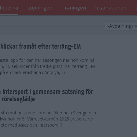
heterna
Löpningen
Träningen
Inspirationen
blickar framåt efter terräng-EM
 bästa lopp för den här säsongen när hon kom på
n, 15 sekunder från tredje plats, när terräng-EM
 en flack gräsbana i Antalya, Tu...
h Intersport i gemensam satsning för
 rörelseglädje
örsta motionsturné som besöker hela Sverige och
h kvinnor. Inför Vårruset-turnén 2025 presenterar
ete med Asics och Intersport. T...