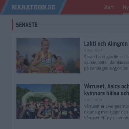
Start
Ny
SENASTE
Lahti och Almgren 
8 dec 2024
Sarah Lahti gjorde sitt
sjunde plats i damklasse
på söndagen avgjordes på
Vårruset, Asics oc
kvinnors hälsa och
5 dec 2024
Vårruset är Sveriges st
riktar sig mot tjejer oc
Vårruset ett nytt samarb