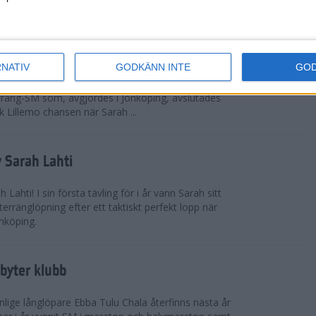
 omkring 300 från Sverige.
ör Lillemo
RNATIV
GODKÄNN INTE
GO
 Emilia Lillemo vinna ett SM-guld i seniorklassen i
erräng-SM som, avgjordes i Jönköping, avslutades
 Lillemo chansen när Sarah ...
 Sarah Lahti
ahti! I sin första tävling för i år vann Sarah sitt
erränglöpning efter ett taktiskt perfekt lopp när
nköping.
byter klubb
lige långlöpare Ebba Tulu Chala återfinns nästa år