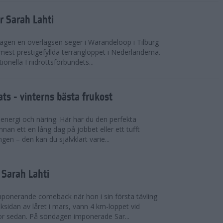
r Sarah Lahti
agen en överlägsen seger i Warandeloop i Tilburg
mest prestigefyllda terrängloppet i Nederländerna.
tionella Friidrottsförbundets...
ts - vinterns bästa frukost
v energi och näring. Här har du den perfekta
innan ett en lång dag på jobbet eller ett tufft
gen – den kan du självklart varie...
v Sarah Lahti
mponerande comeback när hon i sin första tävling
ksidan av låret i mars, vann 4 km-loppet vid
or sedan. På söndagen imponerade Sar...