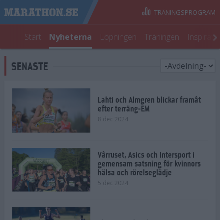
TRÄNINGSPROGRAM
Start
Nyheterna
Löpningen
Träningen
Inspirati
SENASTE
Lahti och Almgren blickar framåt
efter terräng-EM
8 dec 2024
Vårruset, Asics och Intersport i
gemensam satsning för kvinnors
hälsa och rörelseglädje
5 dec 2024