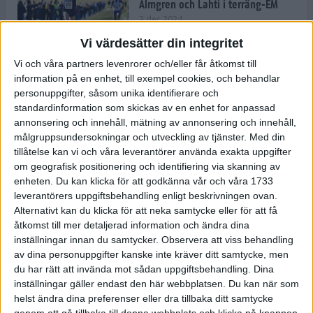
Almgren och Lahti i terräng-EM
3 dec 2024
Vi värdesätter din integritet
Vi och våra partners levenrorer och/eller får åtkomst till
information på en enhet, till exempel cookies, och behandlar
Backträning bygger snabbhet,
personuppgifter, såsom unika identifierare och
uthållighet och pannben
standardinformation som skickas av en enhet for anpassad
27 nov 2024
• Löpningen
• Träning
annonsering och innehåll, mätning av annonsering och innehåll,
målgruppsundersokningar och utveckling av tjänster.
Med din
tillåtelse kan vi och våra leverantörer använda exakta uppgifter
Djurgården satsar på friidrott –
om geografisk positionering och identifiering via skanning av
värvar Andreas Kramer
enheten. Du kan klicka för att godkänna vår och våra 1733
25 nov 2024
leverantörers uppgiftsbehandling enligt beskrivningen ovan.
Alternativt kan du klicka för att neka samtycke eller för att få
åtkomst till mer detaljerad information och ändra dina
inställningar innan du samtycker.
Observera att viss behandling
av dina personuppgifter kanske inte kräver ditt samtycke, men
Ny terrängseger för Sarah Lahti
du har rätt att invända mot sådan uppgiftsbehandling. Dina
24 nov 2024
inställningar gäller endast den här webbplatsen. Du kan när som
helst ändra dina preferenser eller dra tillbaka ditt samtycke