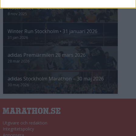
Höstrusket • 8 november
8 nov 2025
Winter Run Stockholm • 31 januari 2026
31 jan 2026
adidas Premiärmilen 28 mars 2026
28 mar 2026
adidas Stockholm Marathon – 30 maj 2026
30 maj 2026
Utgivare och redaktion
Integritetspolicy
Annonsera