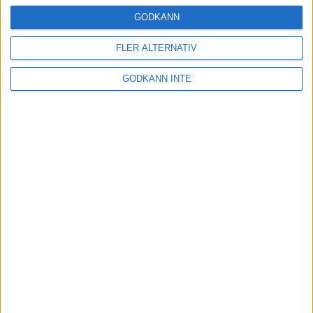
24 okt 2024
GODKÄNN
FLER ALTERNATIV
Hoppa dig till ett bättre löpsteg
GODKÄNN INTE
21 okt 2024
Lahti men inte Almgren i terräng-
SM
21 okt 2024
Makalöst världsrekord i Chicago
Marathon
13 okt 2024