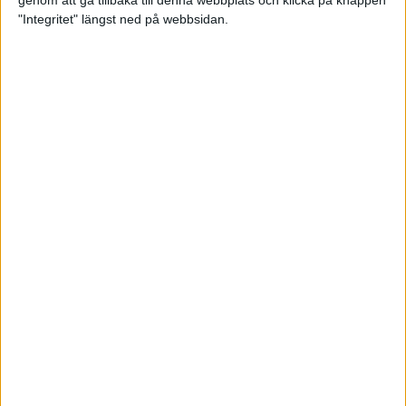
genom att gå tillbaka till denna webbplats och klicka på knappen
"Integritet" längst ned på webbsidan.
Testa scrambled oats - vinterns
bästa frukost
21 nov 2024
• Livet
• Kost
Nytt starkt lopp av Sarah Lahti
17 nov 2024
Nu är bästa tiden för grundträning
5 nov 2024
• Löpningen
• Träning
Nya vinnare i New York City
Marathon
3 nov 2024