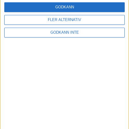
24 okt 2024
GODKÄNN
FLER ALTERNATIV
Hoppa dig till ett bättre löpsteg
GODKÄNN INTE
21 okt 2024
Lahti men inte Almgren i terräng-
SM
21 okt 2024
Makalöst världsrekord i Chicago
Marathon
13 okt 2024