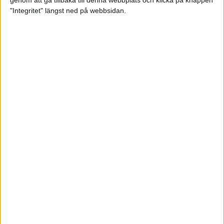
genom att gå tillbaka till denna webbplats och klicka på knappen
"Integritet" längst ned på webbsidan.
Testa scrambled oats - vinterns
bästa frukost
21 nov 2024
• Livet
• Kost
Nytt starkt lopp av Sarah Lahti
17 nov 2024
Nu är bästa tiden för grundträning
5 nov 2024
• Löpningen
• Träning
Nya vinnare i New York City
Marathon
3 nov 2024