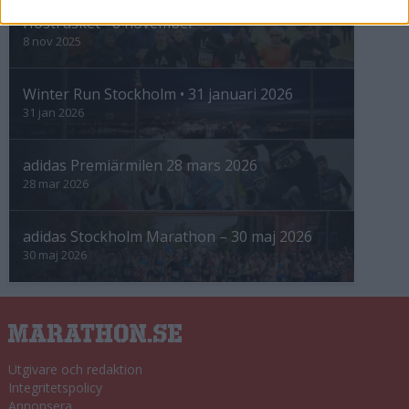
Höstrusket • 8 november
8 nov 2025
Winter Run Stockholm • 31 januari 2026
31 jan 2026
adidas Premiärmilen 28 mars 2026
28 mar 2026
adidas Stockholm Marathon – 30 maj 2026
30 maj 2026
Utgivare och redaktion
Integritetspolicy
Annonsera