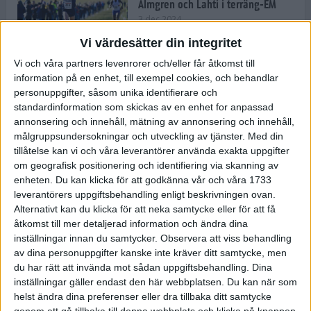
Almgren och Lahti i terräng-EM
3 dec 2024
Vi värdesätter din integritet
Vi och våra partners levenrorer och/eller får åtkomst till
information på en enhet, till exempel cookies, och behandlar
Backträning bygger snabbhet,
personuppgifter, såsom unika identifierare och
uthållighet och pannben
standardinformation som skickas av en enhet for anpassad
27 nov 2024
• Löpningen
• Träning
annonsering och innehåll, mätning av annonsering och innehåll,
målgruppsundersokningar och utveckling av tjänster.
Med din
tillåtelse kan vi och våra leverantörer använda exakta uppgifter
Djurgården satsar på friidrott –
om geografisk positionering och identifiering via skanning av
värvar Andreas Kramer
enheten. Du kan klicka för att godkänna vår och våra 1733
25 nov 2024
leverantörers uppgiftsbehandling enligt beskrivningen ovan.
Alternativt kan du klicka för att neka samtycke eller för att få
åtkomst till mer detaljerad information och ändra dina
inställningar innan du samtycker.
Observera att viss behandling
av dina personuppgifter kanske inte kräver ditt samtycke, men
Ny terrängseger för Sarah Lahti
du har rätt att invända mot sådan uppgiftsbehandling. Dina
24 nov 2024
inställningar gäller endast den här webbplatsen. Du kan när som
helst ändra dina preferenser eller dra tillbaka ditt samtycke