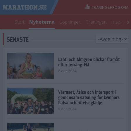
TRÄNINGSPROGRAM
Start
Nyheterna
Löpningen
Träningen
Inspirati
SENASTE
Lahti och Almgren blickar framåt
efter terräng-EM
8 dec 2024
Vårruset, Asics och Intersport i
gemensam satsning för kvinnors
hälsa och rörelseglädje
5 dec 2024