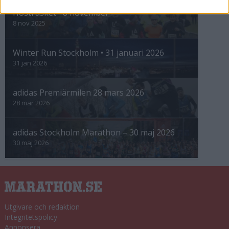
Höstrusket • 8 november
8 nov 2025
Winter Run Stockholm • 31 januari 2026
31 jan 2026
adidas Premiärmilen 28 mars 2026
28 mar 2026
adidas Stockholm Marathon – 30 maj 2026
30 maj 2026
Utgivare och redaktion
Integritetspolicy
Annonsera