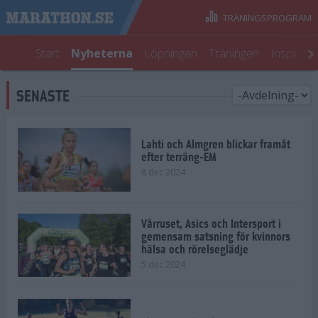
TRÄNINGSPROGRAM
Start
Nyheterna
Löpningen
Träningen
Inspirati
SENASTE
Lahti och Almgren blickar framåt
efter terräng-EM
8 dec 2024
Vårruset, Asics och Intersport i
gemensam satsning för kvinnors
hälsa och rörelseglädje
5 dec 2024