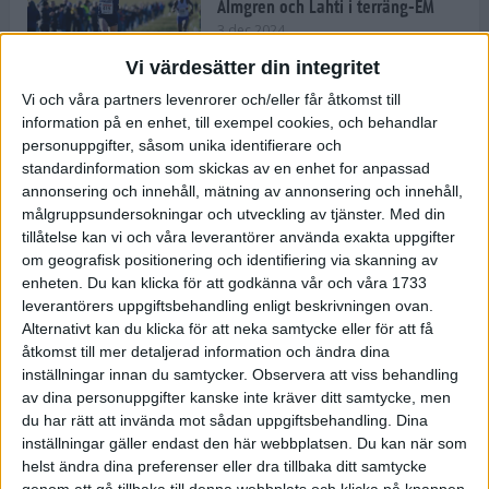
Almgren och Lahti i terräng-EM
3 dec 2024
Vi värdesätter din integritet
Vi och våra partners levenrorer och/eller får åtkomst till
information på en enhet, till exempel cookies, och behandlar
Backträning bygger snabbhet,
personuppgifter, såsom unika identifierare och
uthållighet och pannben
standardinformation som skickas av en enhet for anpassad
27 nov 2024
• Löpningen
• Träning
annonsering och innehåll, mätning av annonsering och innehåll,
målgruppsundersokningar och utveckling av tjänster.
Med din
tillåtelse kan vi och våra leverantörer använda exakta uppgifter
Djurgården satsar på friidrott –
om geografisk positionering och identifiering via skanning av
värvar Andreas Kramer
enheten. Du kan klicka för att godkänna vår och våra 1733
25 nov 2024
leverantörers uppgiftsbehandling enligt beskrivningen ovan.
Alternativt kan du klicka för att neka samtycke eller för att få
åtkomst till mer detaljerad information och ändra dina
inställningar innan du samtycker.
Observera att viss behandling
av dina personuppgifter kanske inte kräver ditt samtycke, men
Ny terrängseger för Sarah Lahti
du har rätt att invända mot sådan uppgiftsbehandling. Dina
24 nov 2024
inställningar gäller endast den här webbplatsen. Du kan när som
helst ändra dina preferenser eller dra tillbaka ditt samtycke