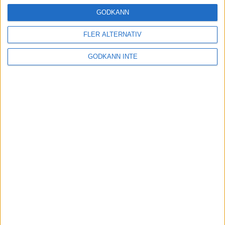
24 okt 2024
GODKÄNN
FLER ALTERNATIV
Hoppa dig till ett bättre löpsteg
GODKÄNN INTE
21 okt 2024
Lahti men inte Almgren i terräng-
SM
21 okt 2024
Makalöst världsrekord i Chicago
Marathon
13 okt 2024