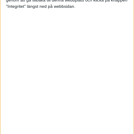
genom att gå tillbaka till denna webbplats och klicka på knappen
"Integritet" längst ned på webbsidan.
Testa scrambled oats - vinterns
bästa frukost
21 nov 2024
• Livet
• Kost
Nytt starkt lopp av Sarah Lahti
17 nov 2024
Nu är bästa tiden för grundträning
5 nov 2024
• Löpningen
• Träning
Nya vinnare i New York City
Marathon
3 nov 2024