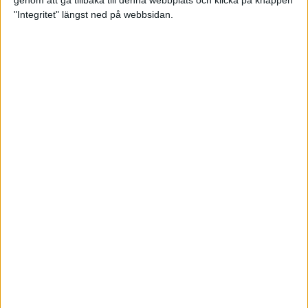
genom att gå tillbaka till denna webbplats och klicka på knappen
"Integritet" längst ned på webbsidan.
Testa scrambled oats - vinterns
bästa frukost
21 nov 2024
• Livet
• Kost
Nytt starkt lopp av Sarah Lahti
17 nov 2024
Nu är bästa tiden för grundträning
5 nov 2024
• Löpningen
• Träning
Nya vinnare i New York City
Marathon
3 nov 2024