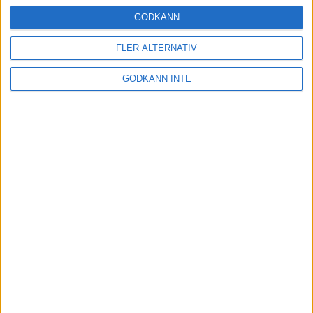
24 okt 2024
GODKÄNN
FLER ALTERNATIV
Hoppa dig till ett bättre löpsteg
GODKÄNN INTE
21 okt 2024
Lahti men inte Almgren i terräng-
SM
21 okt 2024
Makalöst världsrekord i Chicago
Marathon
13 okt 2024