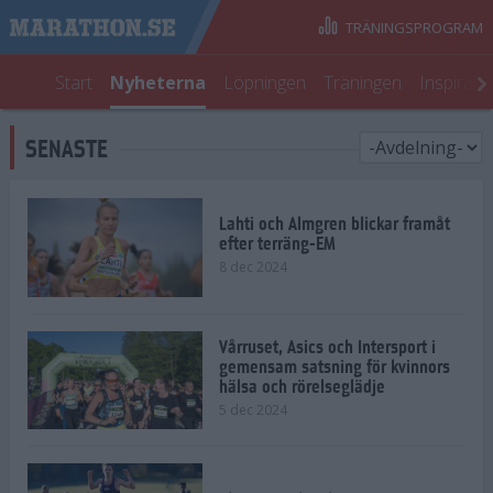
TRÄNINGSPROGRAM
Start
Nyheterna
Löpningen
Träningen
Inspirati
SENASTE
Lahti och Almgren blickar framåt
efter terräng-EM
8 dec 2024
Vårruset, Asics och Intersport i
gemensam satsning för kvinnors
hälsa och rörelseglädje
5 dec 2024