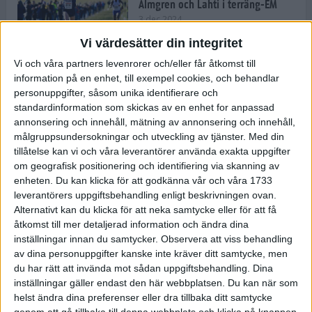
Almgren och Lahti i terräng-EM
3 dec 2024
Vi värdesätter din integritet
Vi och våra partners levenrorer och/eller får åtkomst till
information på en enhet, till exempel cookies, och behandlar
Backträning bygger snabbhet,
personuppgifter, såsom unika identifierare och
uthållighet och pannben
standardinformation som skickas av en enhet for anpassad
27 nov 2024
• Löpningen
• Träning
annonsering och innehåll, mätning av annonsering och innehåll,
målgruppsundersokningar och utveckling av tjänster.
Med din
tillåtelse kan vi och våra leverantörer använda exakta uppgifter
Djurgården satsar på friidrott –
om geografisk positionering och identifiering via skanning av
värvar Andreas Kramer
enheten. Du kan klicka för att godkänna vår och våra 1733
25 nov 2024
leverantörers uppgiftsbehandling enligt beskrivningen ovan.
Alternativt kan du klicka för att neka samtycke eller för att få
åtkomst till mer detaljerad information och ändra dina
inställningar innan du samtycker.
Observera att viss behandling
av dina personuppgifter kanske inte kräver ditt samtycke, men
Ny terrängseger för Sarah Lahti
du har rätt att invända mot sådan uppgiftsbehandling. Dina
24 nov 2024
inställningar gäller endast den här webbplatsen. Du kan när som
helst ändra dina preferenser eller dra tillbaka ditt samtycke