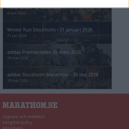
Höstrusket • 8 november
8 nov 2025
Winter Run Stockholm • 31 januari 2026
31 jan 2026
adidas Premiärmilen 28 mars 2026
28 mar 2026
adidas Stockholm Marathon – 30 maj 2026
30 maj 2026
Utgivare och redaktion
Integritetspolicy
Annonsera