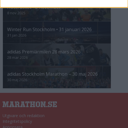
Höstrusket • 8 november
8 nov 2025
Winter Run Stockholm • 31 januari 2026
31 jan 2026
adidas Premiärmilen 28 mars 2026
28 mar 2026
adidas Stockholm Marathon – 30 maj 2026
30 maj 2026
Utgivare och redaktion
Integritetspolicy
Annonsera