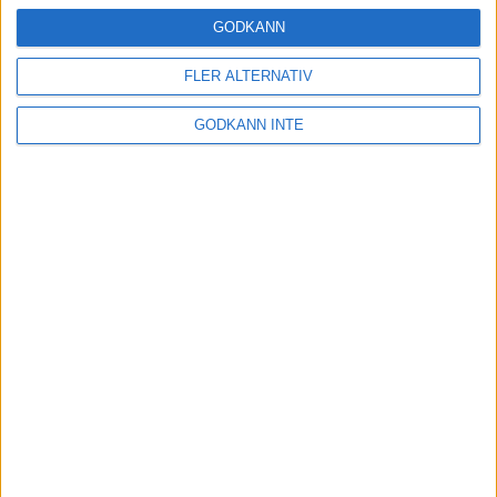
24 okt 2024
GODKÄNN
FLER ALTERNATIV
Hoppa dig till ett bättre löpsteg
GODKÄNN INTE
21 okt 2024
Lahti men inte Almgren i terräng-
SM
21 okt 2024
Makalöst världsrekord i Chicago
Marathon
13 okt 2024