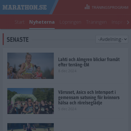
TRÄNINGSPROGRAM
Start
Nyheterna
Löpningen
Träningen
Inspirati
SENASTE
Lahti och Almgren blickar framåt
efter terräng-EM
8 dec 2024
Vårruset, Asics och Intersport i
gemensam satsning för kvinnors
hälsa och rörelseglädje
5 dec 2024