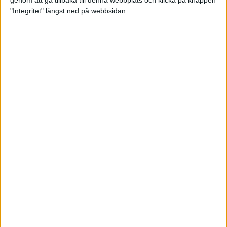
genom att gå tillbaka till denna webbplats och klicka på knappen
"Integritet" längst ned på webbsidan.
Testa scrambled oats - vinterns
bästa frukost
21 nov 2024
• Livet
• Kost
Nytt starkt lopp av Sarah Lahti
17 nov 2024
Nu är bästa tiden för grundträning
5 nov 2024
• Löpningen
• Träning
Nya vinnare i New York City
Marathon
3 nov 2024