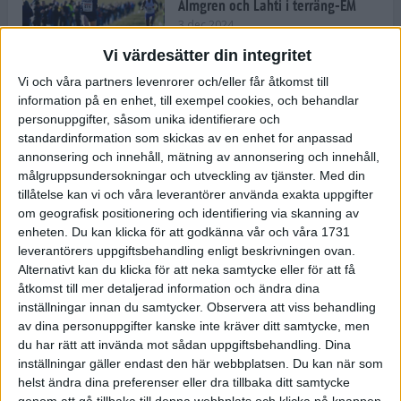
Almgren och Lahti i terräng-EM
3 dec 2024
Vi värdesätter din integritet
Vi och våra partners levenrorer och/eller får åtkomst till
information på en enhet, till exempel cookies, och behandlar
Backträning bygger snabbhet,
personuppgifter, såsom unika identifierare och
uthållighet och pannben
standardinformation som skickas av en enhet for anpassad
27 nov 2024
• Löpningen
• Träning
annonsering och innehåll, mätning av annonsering och innehåll,
målgruppsundersokningar och utveckling av tjänster.
Med din
tillåtelse kan vi och våra leverantörer använda exakta uppgifter
Djurgården satsar på friidrott –
om geografisk positionering och identifiering via skanning av
värvar Andreas Kramer
enheten. Du kan klicka för att godkänna vår och våra 1731
25 nov 2024
leverantörers uppgiftsbehandling enligt beskrivningen ovan.
Alternativt kan du klicka för att neka samtycke eller för att få
åtkomst till mer detaljerad information och ändra dina
inställningar innan du samtycker.
Observera att viss behandling
av dina personuppgifter kanske inte kräver ditt samtycke, men
Ny terrängseger för Sarah Lahti
du har rätt att invända mot sådan uppgiftsbehandling. Dina
24 nov 2024
inställningar gäller endast den här webbplatsen. Du kan när som
helst ändra dina preferenser eller dra tillbaka ditt samtycke