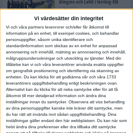
Almgren och Lahti i terräng-EM
3 dec 2024
Vi värdesätter din integritet
Vi och våra partners levenrorer och/eller får åtkomst till
information på en enhet, till exempel cookies, och behandlar
Backträning bygger snabbhet,
personuppgifter, såsom unika identifierare och
uthållighet och pannben
standardinformation som skickas av en enhet for anpassad
27 nov 2024
• Löpningen
• Träning
annonsering och innehåll, mätning av annonsering och innehåll,
målgruppsundersokningar och utveckling av tjänster.
Med din
tillåtelse kan vi och våra leverantörer använda exakta uppgifter
Djurgården satsar på friidrott –
om geografisk positionering och identifiering via skanning av
värvar Andreas Kramer
enheten. Du kan klicka för att godkänna vår och våra 1733
25 nov 2024
leverantörers uppgiftsbehandling enligt beskrivningen ovan.
Alternativt kan du klicka för att neka samtycke eller för att få
åtkomst till mer detaljerad information och ändra dina
inställningar innan du samtycker.
Observera att viss behandling
av dina personuppgifter kanske inte kräver ditt samtycke, men
Ny terrängseger för Sarah Lahti
du har rätt att invända mot sådan uppgiftsbehandling. Dina
24 nov 2024
inställningar gäller endast den här webbplatsen. Du kan när som
helst ändra dina preferenser eller dra tillbaka ditt samtycke