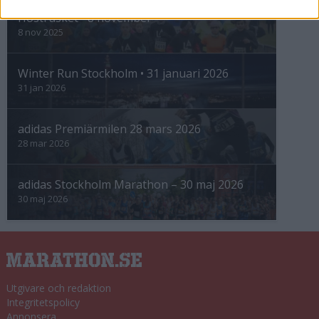
Höstrusket • 8 november
8 nov 2025
Winter Run Stockholm • 31 januari 2026
31 jan 2026
adidas Premiärmilen 28 mars 2026
28 mar 2026
adidas Stockholm Marathon – 30 maj 2026
30 maj 2026
Utgivare och redaktion
Integritetspolicy
Annonsera