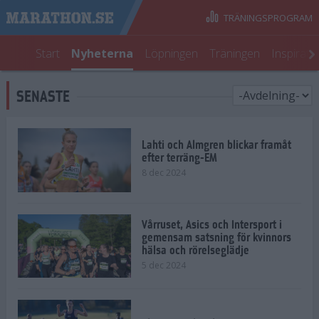
TRÄNINGSPROGRAM
Start
Nyheterna
Löpningen
Träningen
Inspirati
SENASTE
Lahti och Almgren blickar framåt
efter terräng-EM
8 dec 2024
Vårruset, Asics och Intersport i
gemensam satsning för kvinnors
hälsa och rörelseglädje
5 dec 2024