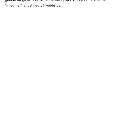
genom att gå tillbaka till denna webbplats och klicka på knappen
"Integritet" längst ned på webbsidan.
Testa scrambled oats - vinterns
bästa frukost
21 nov 2024
• Livet
• Kost
Nytt starkt lopp av Sarah Lahti
17 nov 2024
Nu är bästa tiden för grundträning
5 nov 2024
• Löpningen
• Träning
Nya vinnare i New York City
Marathon
3 nov 2024