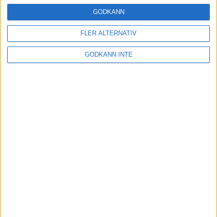
24 okt 2024
GODKÄNN
FLER ALTERNATIV
Hoppa dig till ett bättre löpsteg
GODKÄNN INTE
21 okt 2024
Lahti men inte Almgren i terräng-
SM
21 okt 2024
Makalöst världsrekord i Chicago
Marathon
13 okt 2024