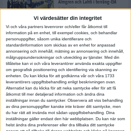
Almgren och Lahti i terräng-EM
3 dec 2024
Vi värdesätter din integritet
Vi och våra partners levenrorer och/eller får åtkomst till
information på en enhet, till exempel cookies, och behandlar
Backträning bygger snabbhet,
personuppgifter, såsom unika identifierare och
uthållighet och pannben
standardinformation som skickas av en enhet for anpassad
27 nov 2024
• Löpningen
• Träning
annonsering och innehåll, mätning av annonsering och innehåll,
målgruppsundersokningar och utveckling av tjänster.
Med din
tillåtelse kan vi och våra leverantörer använda exakta uppgifter
Djurgården satsar på friidrott –
om geografisk positionering och identifiering via skanning av
värvar Andreas Kramer
enheten. Du kan klicka för att godkänna vår och våra 1733
25 nov 2024
leverantörers uppgiftsbehandling enligt beskrivningen ovan.
Alternativt kan du klicka för att neka samtycke eller för att få
åtkomst till mer detaljerad information och ändra dina
inställningar innan du samtycker.
Observera att viss behandling
av dina personuppgifter kanske inte kräver ditt samtycke, men
Ny terrängseger för Sarah Lahti
du har rätt att invända mot sådan uppgiftsbehandling. Dina
24 nov 2024
inställningar gäller endast den här webbplatsen. Du kan när som
helst ändra dina preferenser eller dra tillbaka ditt samtycke