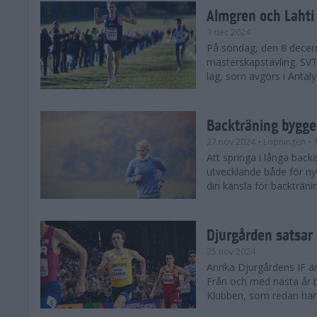
Almgren och Lahti
3 dec 2024
På söndag, den 8 decem
mästerskapstävling. SVT 
lag, som avgörs i Antalya
Backträning bygge
27 nov 2024
• Löpningen
• 
Att springa i långa bac
utvecklande både för ny
din känsla för backtränin
Djurgården satsar 
25 nov 2024
Anrika Djurgårdens IF är
Från och med nästa år b
Klubben, som redan har se