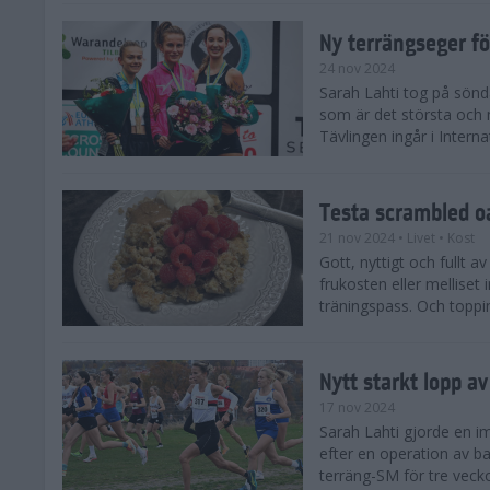
Ny terrängseger fö
24 nov 2024
Sarah Lahti tog på sönd
som är det största och 
Tävlingen ingår i Interna
Testa scrambled oa
21 nov 2024
• Livet
• Kost
Gott, nyttigt och fullt a
frukosten eller melliset 
träningspass. Och toppin
Nytt starkt lopp a
17 nov 2024
Sarah Lahti gjorde en i
efter en operation av ba
terräng-SM för tre veck