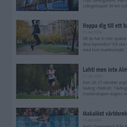
i nytt tävlingslinne. Ha
Lidingöloppet 30 km och
Hoppa dig till ett 
21 okt 2024
Vill du har in mer spänst
dina löprundor? Då ska 
med kort markkontakt. Te
Lahti men inte Al
21 okt 2024
Den 26-27 oktober avgör
tävling i friidrott. Täv
mästerskapen avgörs vid
Makalöst världsre
13 okt 2024
Ruth Chepngetich från 