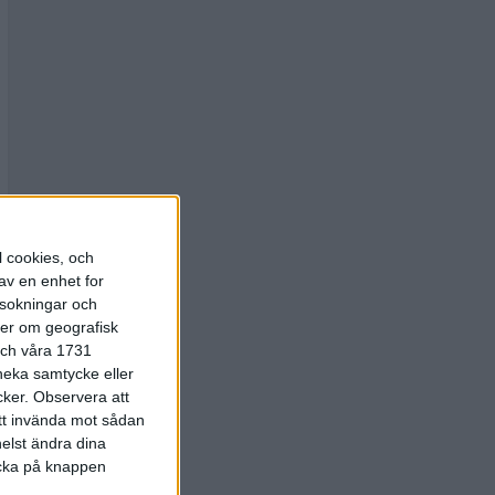
l cookies, och
av en enhet for
rsokningar och
ter om geografisk
 och våra 1731
 neka samtycke eller
cker.
Observera att
att invända mot sådan
elst ändra dina
licka på knappen