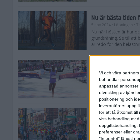
Nu är bästa tiden 
5 nov 2024
• Löpningen
• T
Nu när hösten är här och
grundträning. Se till at
är redo för den belastni
Nya vinnare i New
Vi och våra partners 
3 nov 2024
behandlar personuppg
Efter tuffa spurtstrider
anpassad annonserin
världens ledande mara
avgjordes på söndagen i 
utveckling av tjänster
positionering och id
leverantörers uppgift
för att få åtkomst ti
Historien om New 
viss behandling av d
29 okt 2024
uppgiftsbehandling. 
Söndagen den 3 novemb
preferenser eller dra
TCS New York City Mara
"Integritet" längst 