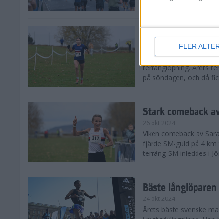
från hela världen, därav
Äntligen SM-guld f
FLER ALTE
27 okt 2024
I regnväder fick äntligen
terränglöpning. Årets t
på söndagen, och då fick
Stark comeback av
26 okt 2024
Vlken comeback av Sarah L
fjärde SM-guld på 4 km t
terräng-SM inleddes i Jö
Bäste långlöparen 
24 okt 2024
Årets bäste svenske man