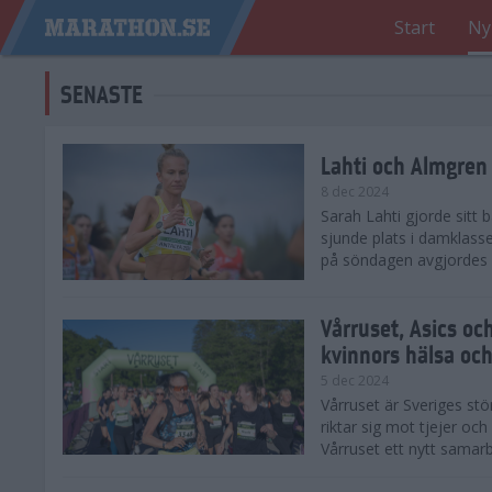
Start
Ny
SENASTE
Lahti och Almgren 
8 dec 2024
Sarah Lahti gjorde sitt
sjunde plats i damklasse
på söndagen avgjordes på
Vårruset, Asics oc
kvinnors hälsa och
5 dec 2024
Vårruset är Sveriges st
riktar sig mot tjejer oc
Vårruset ett nytt samarb