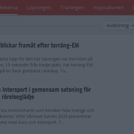
heterna
Löpningen
Träningen
Inspirationen
blickar framåt efter terräng-EM
 bästa lopp för den här säsongen när hon kom på
n, 15 sekunder från tredje plats, när terräng-EM
 en flack gräsbana i Antalya, Tu...
h Intersport i gemensam satsning för
 rörelseglädje
örsta motionsturné som besöker hela Sverige och
h kvinnor. Inför Vårruset-turnén 2025 presenterar
ete med Asics och Intersport. T...