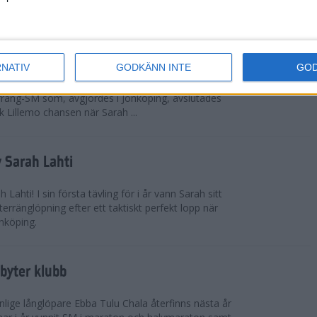
 omkring 300 från Sverige.
ör Lillemo
RNATIV
GODKÄNN INTE
GO
 Emilia Lillemo vinna ett SM-guld i seniorklassen i
erräng-SM som, avgjordes i Jönköping, avslutades
 Lillemo chansen när Sarah ...
 Sarah Lahti
ahti! I sin första tävling för i år vann Sarah sitt
erränglöpning efter ett taktiskt perfekt lopp när
nköping.
byter klubb
lige långlöpare Ebba Tulu Chala återfinns nästa år