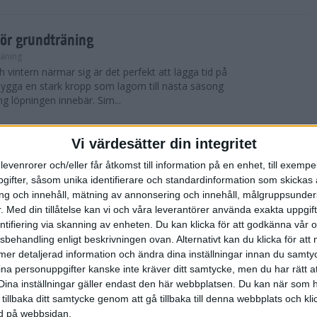
för grundträning
räning
 vintern närmar sig är det perfekt att lägga tid på
t bygga en stark kropp som lagom till nästa säsong
ng löpningen innebär. Sim...
Vi värdesätter din integritet
 York City Marathon
levenrorer och/eller får åtkomst till information på en enhet, till exempe
ifter, såsom unika identifierare och standardinformation som skickas 
 blev det nya vinnare i både herr- och damklassen i
g och innehåll, mätning av annonsering och innehåll, målgruppsunde
thonlopp TCS New York City Marathon som
skönt löparväder med solsken, cirka 12 ...
.
Med din tillåtelse kan vi och våra leverantörer använda exakta uppgif
entifiering via skanning av enheten. Du kan klicka för att godkänna vår
sbehandling enligt beskrivningen ovan. Alternativt kan du klicka för att
ll mer detaljerad information och ändra dina inställningar innan du samty
York City Marathon
ina personuppgifter kanske inte kräver ditt samtycke, men du har rätt 
Dina inställningar gäller endast den här webbplatsen. Du kan när som h
er, avgjordes världens mest kända maratonlopp
 tillbaka ditt samtycke genom att gå tillbaka till denna webbplats och k
thon, ett lopp som samlar cirka 50 000 deltagare
ned på webbsidan.