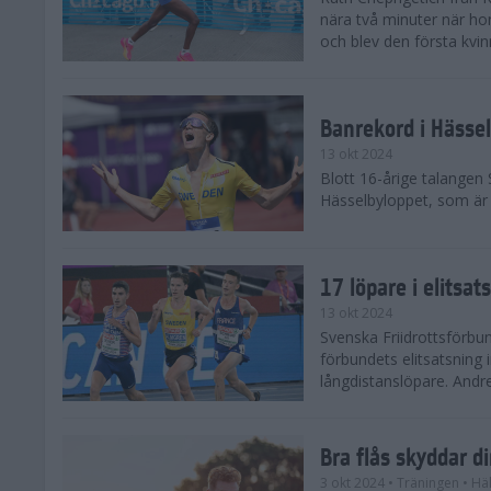
nära två minuter när h
och blev den första kvin
Banrekord i Hässel
13 okt 2024
Blott 16-årige talangen
Hässelbyloppet, som är s
17 löpare i elitsat
13 okt 2024
Svenska Friidrottsförbun
förbundets elitsatsning 
långdistanslöpare. Andr
Bra flås skyddar d
3 okt 2024
• Träningen
• Hä