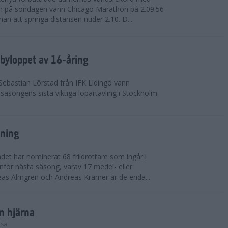
on på söndagen vann Chicago Marathon på 2.09.56
nan att springa distansen nuder 2.10. D...
byloppet av 16-åring
 Sebastian Lörstad från IFK Lidingö vann
äsongens sista viktiga löpartävling i Stockholm.
sning
det har nominerat 68 friidrottare som ingår i
inför nästa säsong, varav 17 medel- eller
eas Almgren och Andreas Kramer är de enda...
in hjärna
lsa