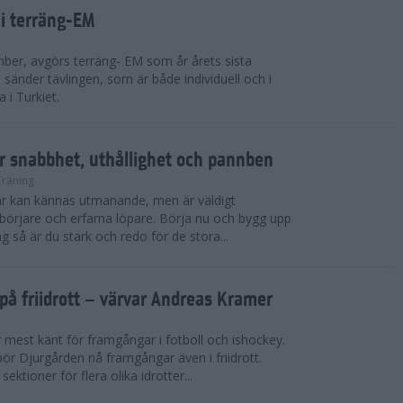
 i terräng-EM
ber, avgörs terräng- EM som år årets sista
sänder tävlingen, som är både individuell och i
 i Turkiet.
r snabbhet, uthållighet och pannben
Träning
kar kan kännas utmanande, men är väldigt
börjare och erfarna löpare. Börja nu och bygg upp
g så är du stark och redo för de stora...
på friidrott – värvar Andreas Kramer
 mest känt för framgångar i fotboll och ishockey.
ör Djurgården nå framgångar även i friidrott.
ktioner för flera olika idrotter...