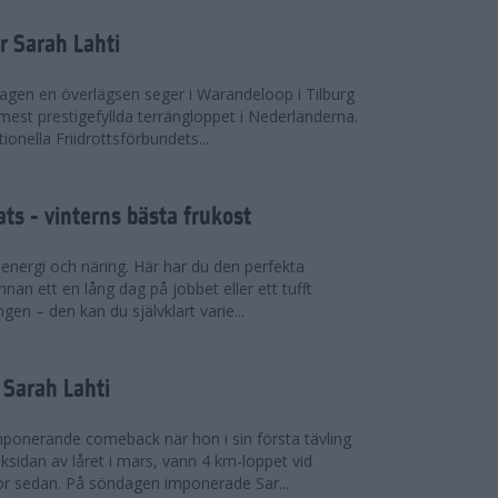
r Sarah Lahti
agen en överlägsen seger i Warandeloop i Tilburg
mest prestigefyllda terrängloppet i Nederländerna.
tionella Friidrottsförbundets...
ts - vinterns bästa frukost
v energi och näring. Här har du den perfekta
innan ett en lång dag på jobbet eller ett tufft
gen – den kan du självklart varie...
v Sarah Lahti
mponerande comeback när hon i sin första tävling
ksidan av låret i mars, vann 4 km-loppet vid
or sedan. På söndagen imponerade Sar...