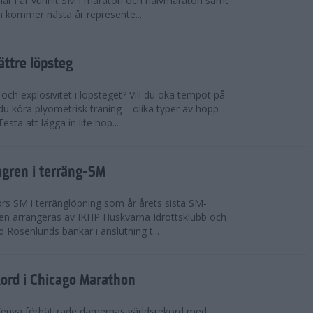
n har i år vunnit SM i maraton och halvmaraton samt
 kommer nästa år represente...
bättre löpsteg
 och explosivitet i löpsteget? Vill du öka tempot på
du köra plyometrisk träning – olika typer av hopp
sta att lägga in lite hop...
mgren i terräng-SM
s SM i terränglöpning som år årets sista SM-
lingen arrangeras av IKHP Huskvarna Idrottsklubb och
 Rosenlunds bankar i anslutning t...
kord i Chicago Marathon
Kenya förbättrade damernas världsrekord med