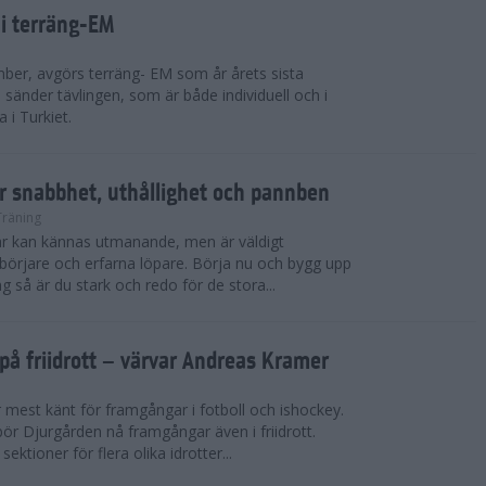
 i terräng-EM
ber, avgörs terräng- EM som år årets sista
sänder tävlingen, som är både individuell och i
 i Turkiet.
r snabbhet, uthållighet och pannben
Träning
kar kan kännas utmanande, men är väldigt
börjare och erfarna löpare. Börja nu och bygg upp
g så är du stark och redo för de stora...
på friidrott – värvar Andreas Kramer
 mest känt för framgångar i fotboll och ishockey.
ör Djurgården nå framgångar även i friidrott.
ktioner för flera olika idrotter...