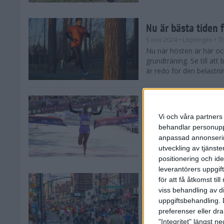
Nu är bästa tiden 
5 nov 2024
• Löpningen
• T
Nu när hösten är här och
grundträning. Se till at
är redo för den belastni
Nya vinnare i New
Vi och våra partners 
3 nov 2024
behandlar personuppg
Efter tuffa spurtstrider
anpassad annonserin
världens ledande mara
avgjordes på söndagen i 
utveckling av tjänster
positionering och id
leverantörers uppgift
för att få åtkomst ti
Historien om New 
viss behandling av d
29 okt 2024
uppgiftsbehandling. 
Söndagen den 3 novemb
preferenser eller dra
TCS New York City Mara
"Integritet" längst 