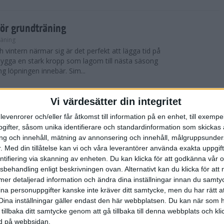
för grundträning
räning
 vintern närmar sig är det perfekt att lägga tid på
t bygga en stark kropp som lagom till nästa säsong
ng löpningen innebär. Sim...
Vi värdesätter din integritet
 York City Marathon
levenrorer och/eller får åtkomst till information på en enhet, till exempe
ifter, såsom unika identifierare och standardinformation som skickas 
 blev det nya vinnare i både herr- och damklassen i
g och innehåll, mätning av annonsering och innehåll, målgruppsunde
thonlopp TCS New York City Marathon som
skönt löparväder med solsken, cirka 12 ...
.
Med din tillåtelse kan vi och våra leverantörer använda exakta uppgif
entifiering via skanning av enheten. Du kan klicka för att godkänna vår
sbehandling enligt beskrivningen ovan. Alternativt kan du klicka för att
ll mer detaljerad information och ändra dina inställningar innan du samty
York City Marathon
ina personuppgifter kanske inte kräver ditt samtycke, men du har rätt 
Dina inställningar gäller endast den här webbplatsen. Du kan när som h
er, avgjordes världens mest kända maratonlopp
 tillbaka ditt samtycke genom att gå tillbaka till denna webbplats och k
thon, ett lopp som samlar cirka 50 000 deltagare
ned på webbsidan.