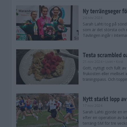
Ny terrängseger fö
24 nov 2024
Sarah Lahti tog på sönd
som är det största och 
Tävlingen ingår i Interna
Testa scrambled oa
21 nov 2024
• Livet
• Kost
Gott, nyttigt och fullt a
frukosten eller melliset 
träningspass. Och toppin
Nytt starkt lopp a
17 nov 2024
Sarah Lahti gjorde en i
efter en operation av ba
terräng-SM för tre veck