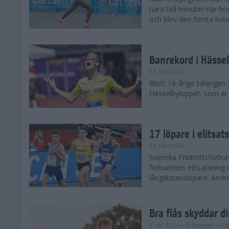
nära två minuter när h
och blev den första kvin
Banrekord i Hässel
13 okt 2024
Blott 16-årige talangen
Hässelbyloppet, som är s
17 löpare i elitsat
13 okt 2024
Svenska Friidrottsförbun
förbundets elitsatsning 
långdistanslöpare. Andr
Bra flås skyddar d
3 okt 2024
• Träningen
• Hä