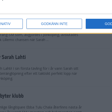
 omkring 300 från Sverige.
ör Lillemo
RNATIV
GODKÄNN INTE
GO
 Emilia Lillemo vinna ett SM-guld i seniorklassen i
erräng-SM som, avgjordes i Jönköping, avslutades
 Lillemo chansen när Sarah ...
 Sarah Lahti
ahti! I sin första tävling för i år vann Sarah sitt
erränglöpning efter ett taktiskt perfekt lopp när
nköping.
byter klubb
lige långlöpare Ebba Tulu Chala återfinns nästa år