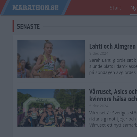
Start
Ny
SENASTE
Lahti och Almgren 
8 dec 2024
Sarah Lahti gjorde sitt
sjunde plats i damklasse
på söndagen avgjordes på
Vårruset, Asics oc
kvinnors hälsa och
5 dec 2024
Vårruset är Sveriges st
riktar sig mot tjejer oc
Vårruset ett nytt samarb