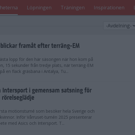
heterna
Löpningen
Träningen
Inspirationen
blickar framåt efter terräng-EM
 bästa lopp för den här säsongen när hon kom på
n, 15 sekunder från tredje plats, när terräng-EM
 en flack gräsbana i Antalya, Tu...
h Intersport i gemensam satsning för
 rörelseglädje
örsta motionsturné som besöker hela Sverige och
h kvinnor. Inför Vårruset-turnén 2025 presenterar
ete med Asics och Intersport. T...