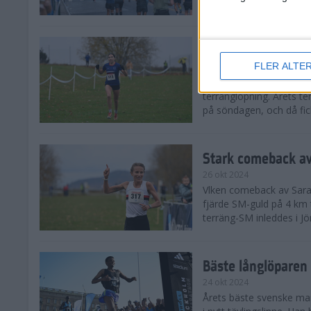
från hela världen, därav
Äntligen SM-guld f
FLER ALTE
27 okt 2024
I regnväder fick äntligen
terränglöpning. Årets t
på söndagen, och då fick
Stark comeback av
26 okt 2024
Vlken comeback av Sarah L
fjärde SM-guld på 4 km t
terräng-SM inleddes i Jö
Bäste långlöparen 
24 okt 2024
Årets bäste svenske man