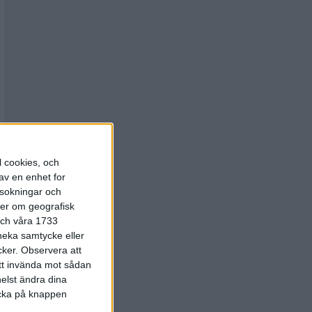
l cookies, och
av en enhet for
rsokningar och
ter om geografisk
 och våra 1733
 neka samtycke eller
cker.
Observera att
att invända mot sådan
elst ändra dina
licka på knappen