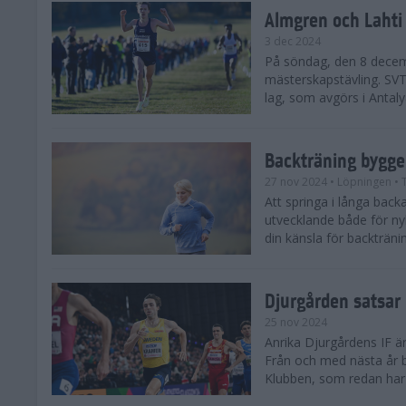
Almgren och Lahti
3 dec 2024
På söndag, den 8 decem
mästerskapstävling. SVT 
lag, som avgörs i Antalya
Backträning bygge
27 nov 2024
• Löpningen
• 
Att springa i långa bac
utvecklande både för ny
din känsla för backtränin
Djurgården satsar 
25 nov 2024
Anrika Djurgårdens IF är
Från och med nästa år b
Klubben, som redan har se