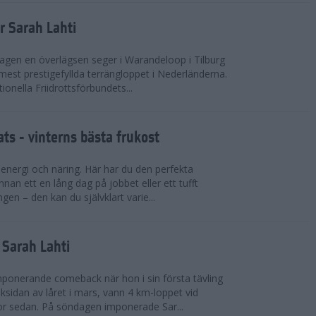
r Sarah Lahti
agen en överlägsen seger i Warandeloop i Tilburg
mest prestigefyllda terrängloppet i Nederländerna.
tionella Friidrottsförbundets...
ts - vinterns bästa frukost
v energi och näring. Här har du den perfekta
innan ett en lång dag på jobbet eller ett tufft
gen – den kan du självklart varie...
v Sarah Lahti
mponerande comeback när hon i sin första tävling
ksidan av låret i mars, vann 4 km-loppet vid
or sedan. På söndagen imponerade Sar...