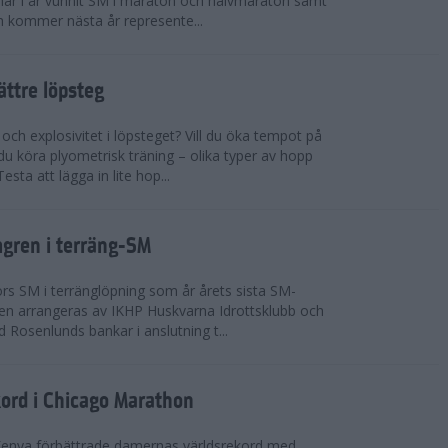
n har i år vunnit SM i maraton och halvmaraton samt
 kommer nästa år represente...
bättre löpsteg
 och explosivitet i löpsteget? Vill du öka tempot på
du köra plyometrisk träning – olika typer av hopp
sta att lägga in lite hop...
mgren i terräng-SM
s SM i terränglöpning som år årets sista SM-
lingen arrangeras av IKHP Huskvarna Idrottsklubb och
 Rosenlunds bankar i anslutning t...
kord i Chicago Marathon
Kenya förbättrade damernas världsrekord med