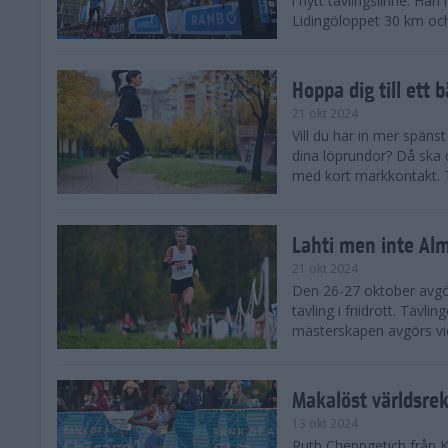
i nytt tävlingslinne. Ha
Lidingöloppet 30 km och
Hoppa dig till ett 
21 okt 2024
Vill du har in mer spänst
dina löprundor? Då ska 
med kort markkontakt. Te
Lahti men inte Al
21 okt 2024
Den 26-27 oktober avgör
tävling i friidrott. Täv
mästerskapen avgörs vid
Makalöst världsre
13 okt 2024
Ruth Chepngetich från 