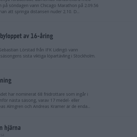
on på söndagen vann Chicago Marathon på 2.09.56
nan att springa distansen nuder 2.10. D...
byloppet av 16-åring
 Sebastian Lörstad från IFK Lidingö vann
äsongens sista viktiga löpartävling i Stockholm.
sning
det har nominerat 68 friidrottare som ingår i
inför nästa säsong, varav 17 medel- eller
eas Almgren och Andreas Kramer är de enda...
in hjärna
lsa